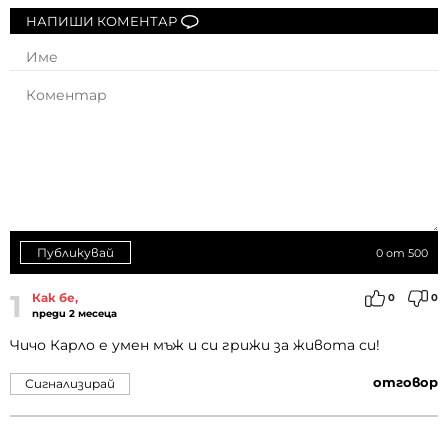
НАПИШИ КОМЕНТАР
Публикувай
0
от 500
1
Как бе,
0
0
преди 2 месеца
Чичо Карло е умен мъж и си грижи за живота си!
отговор
Сигнализирай