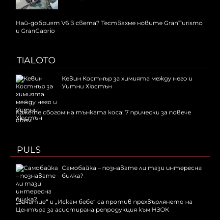
Най-добрият V6 в света? Тествахме новите GranTurismo
и GranCabrio
TIALOTO
Кевин Костнър за химията между него и
Уитни Хюстън
Кажете сбогом на тънката коса: 7 прически за повече
обем
PULS
Самобайка – познавате ли тази интересна
билка?
„Зачатие“ и „Искам бебе“ са против прехвърлянето на
Центъра за асистирана репродукция към НЗОК