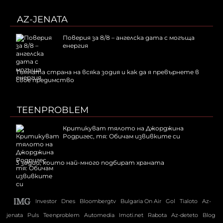
AZ-JENATA
Поверия за 8/8 – ангелска дата с могъща
енергия
Тъмната страна на всяка зодия и как да я превърнете в
свое предимство
TEENPROBLEM
Критикуват тялото на Джорджина
Родригес, тя: Обичам извивките си
3 зодии, които най-много подбират храната
Investor
Dnes
Bloombergtv
Bulgaria On Air
Gol
Tialoto
Az-
jenata
Puls
Teenproblem
Automedia
Imoti.net
Rabota
Az-deteto
Blog