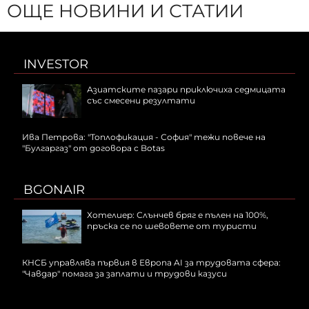
ОЩЕ НОВИНИ И СТАТИИ
INVESTOR
Азиатските пазари приключиха седмицата
със смесени резултати
Ива Петрова: "Топлофикация - София" тежи повече на
"Булгаргаз" от договора с Botas
BGONAIR
Хотелиер: Слънчев бряг е пълен на 100%,
пръска се по шевовете от туристи
КНСБ управлява първия в Европа AI за трудовата сфера:
"Чавдар" помага за заплати и трудови казуси