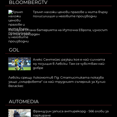
BLOOMBERGTV
Тръмп наложи ценови прагове и мита върху
полисилиция и неговите производни
България стана батерията на Източна Европа, износът
на ток е рекорден
GOL
Алекс Сентейес разкри коя е най-силната
му позиция в Левски: Там се чувствам най-
добре
Левски срещу Локомотив Пд: Статистиката показва
защо „смърфовете“ са най-трудният съперник за Хулио
Веласкес
AUTOMEDIA
Французин записа антирекорд - 566 глоби за
паркиране