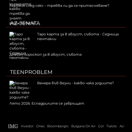
Кървене след секс – трябва ли да се притесняваме?
AZ-JENATA
Таро карта за 8 август, събота - Седмица
пентакли
Дневен хороскоп за 8 август, събота
TEENPROBLEM
Венера във Везни - какво чака зодиите?
Лято 2026: Еспадрилите се завръщат
Investor
Dnes
Bloombergtv
Bulgaria On Air
Gol
Tialoto
Az-