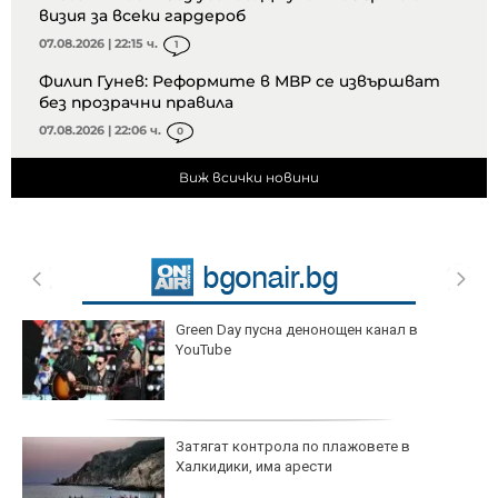
визия за всеки гардероб
07.08.2026 | 22:15 ч.
1
Филип Гунев: Реформите в МВР се извършват
без прозрачни правила
07.08.2026 | 22:06 ч.
0
Виж всички новини
Green Day пусна денонощен канал в
YouTube
Затягат контрола по плажовете в
Халкидики, има арести