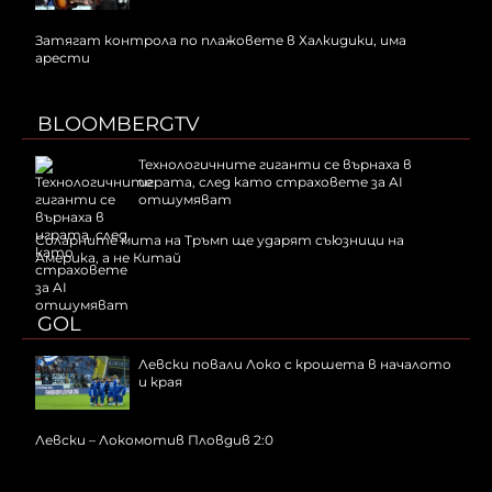
Затягат контрола по плажовете в Халкидики, има
арести
BLOOMBERGTV
Технологичните гиганти се върнаха в
играта, след като страховете за AI
отшумяват
Соларните мита на Тръмп ще ударят съюзници на
Америка, а не Китай
GOL
Левски повали Локо с крошета в началото
и края
Левски – Локомотив Пловдив 2:0