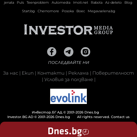
jenata
Puls
Teenproblem
Automedia
Imoti.net
Rabota
Az-deteto
Blog
Start.bg
Chernomore
Posoka
Boec
Megavselena.bg
ПОСЛЕДВАЙТЕ НИ
За нас
|
Екип
|
Контакти
|
Реклама
|
Поверителност
|
Условия за ползване
|
Инвестор.БГ АД © 2001-2026 Dnes.bg
Investor.BG AD © 2001-2026 Dnes.bg
All rights reserved.
Contact us