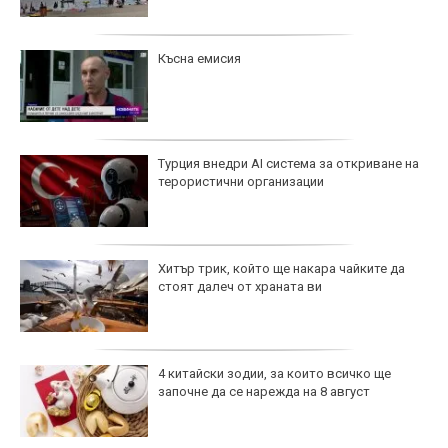
Късна емисия
Турция внедри AI система за откриване на
терористични организации
Хитър трик, който ще накара чайките да
стоят далеч от храната ви
4 китайски зодии, за които всичко ще
започне да се нарежда на 8 август