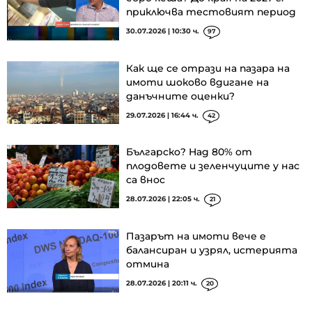
приключва тестовият период
30.07.2026 | 10:30 ч.
97
Как ще се отрази на пазара на
имоти шоково вдигане на
данъчните оценки?
29.07.2026 | 16:44 ч.
42
Българско? Над 80% от
плодовете и зеленчуците у нас
са внос
28.07.2026 | 22:05 ч.
21
Пазарът на имоти вече е
балансиран и узрял, истерията
отмина
28.07.2026 | 20:11 ч.
20