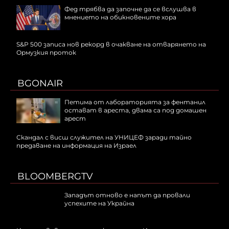
Фед трябва да започне да се вслушва в
мнението на обикновените хора
S&P 500 записа нов рекорд в очакване на отварянето на
Ормузкия проток
BGONAIR
Петима от лабораторията за фентанил
остават в ареста, двама са под домашен
арест
Скандал с висш служител на УНИЦЕФ заради тайно
предаване на информация на Израел
BLOOMBERGTV
Западът отново е напът да провали
успехите на Украйна