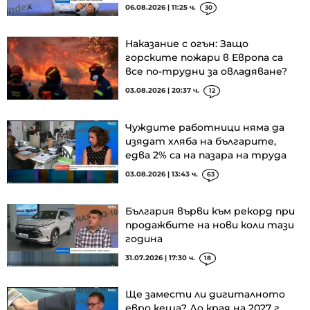
06.08.2026 | 11:25 ч.
30
Наказание с огън: Защо
горските пожари в Европа са
все по-трудни за овладяване?
03.08.2026 | 20:37 ч.
12
Чуждите работници няма да
изядат хляба на българите,
едва 2% са на пазара на труда
03.08.2026 | 13:43 ч.
63
България върви към рекорд при
продажбите на нови коли тази
година
31.07.2026 | 17:30 ч.
18
Ще замести ли дигиталното
евро кеша? До края на 2027 г.