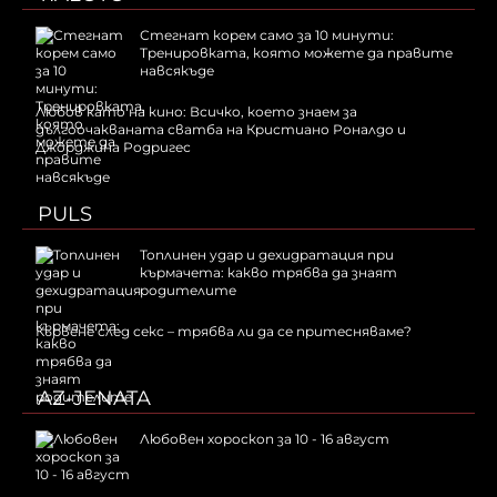
Стегнат корем само за 10 минути:
Тренировката, която можете да правите
навсякъде
Любов като на кино: Всичко, което знаем за
дългоочакваната сватба на Кристиано Роналдо и
Джорджина Родригес
PULS
Топлинен удар и дехидратация при
кърмачета: какво трябва да знаят
родителите
Кървене след секс – трябва ли да се притесняваме?
AZ-JENATA
Любовен хороскоп за 10 - 16 август