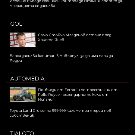
Испания въведе граничен контрол за Италия, спорът за
миграцията се засилва
GOL
Само Стойчо Младенов остана пред
Христо Янев
Барса засилва капитан в Ливърпул, за да има пари за
Родри
AUTOMEDIA
По-бързи от Ferrari и по-престижни от
Rolls-Royce - легендарните коли от
Испания
Toyota Land Cruiser на 999 999 километра търси нов
собственик
TIALOTO