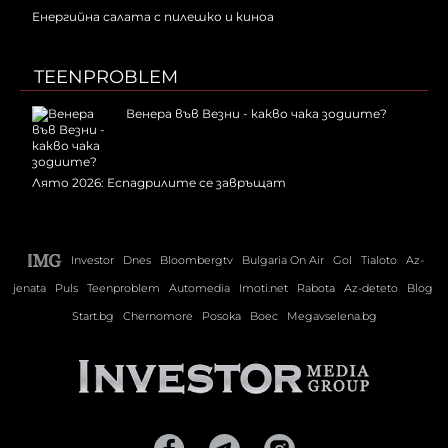
Енергийна салата с пилешко и киноа
TEENPROBLEM
Венера във Везни - какво чака зодиите?
Лято 2026: Еспадрилите се завръщат
Investor
Dnes
Bloombergtv
Bulgaria On Air
Gol
Tialoto
Az-
jenata
Puls
Teenproblem
Automedia
Imoti.net
Rabota
Az-deteto
Blog
Start.bg
Chernomore
Posoka
Boec
Megavselena.bg