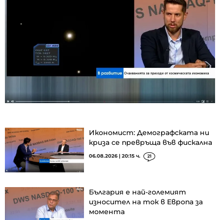
Икономист: Демографската ни
криза се превръща във фискална
06.08.2026 | 20:15 ч.
21
България е най-големият
износител на ток в Европа за
момента