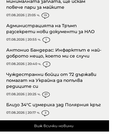
минималната заплата, ще искам
повече пари за майките
07.08.2026 | 21:05 ч.
19
Администрацията на Тръмп
разсекрети нови документи за НЛО
07.08.2026 | 20:55 ч.
1
Антонио Бандерас: Инфарктът е най-
доброто нещо, което ми се случи
07.08.2026 | 20:40 ч.
2
Чуждестранни бойци от 72 държави
помагат на Украйна да попълва
редиците си
07.08.2026 | 20:25 ч.
37
Близо 34°C измериха зад Полярния кръг
07.08.2026 | 20:17 ч.
3
Виж всички новини