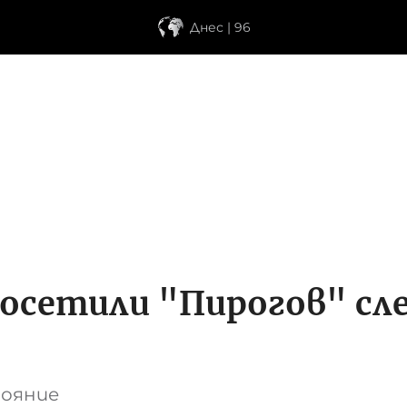
Днес | 96
посетили "Пирогов" сл
тояние