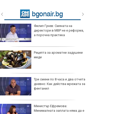
Филип Гунев: Смяната на
директори в МВР не е реформа,
а порочна практика
Рецепта за ароматни задушени
миди
Три смени по 8 часа и два отчета
дневно: Как действа мрежата за
фентанил
Министър Ефремова:
Минималната заплата няма да е