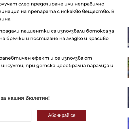
олучат след предозиране или неправилно
инация на препарата с някакво вещество. В
чина.
Русия иззе 10 млрд. долара от
традали пациентки са използвали ботокса за
бизнеса, а Путин разчита ФСБ да
а бръчки и постигане на гладко и красиво
държи елита под контрол
рапевтичен ефект и се използва от
SOFIX затвори седмицата с ръст
от 1% до 1 311 пункта
 инсулти, при детска церебрална парализа и
В. Нейков: Технологиите с двойна
употреба сближават
гражданския и военния сектор
Европейските акции
продължават успешната си