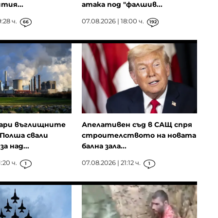
тия...
атака под "фалшив...
:28 ч.
07.08.2026 | 18:00 ч.
66
192
ари въглищните
Апелативен съд в САЩ спря
Полша свали
строителството на новата
а над...
бална зала...
:20 ч.
07.08.2026 | 21:12 ч.
1
1