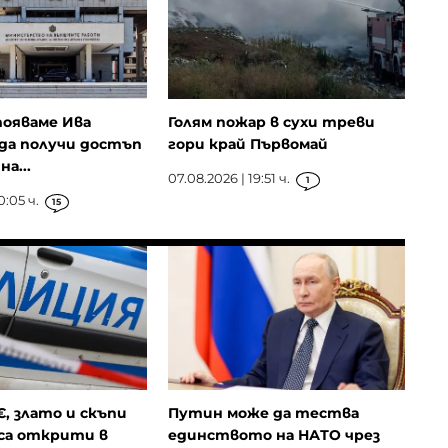
ояваме Ива
Голям пожар в сухи треви
да получи достъп
гори край Първомай
а...
07.08.2026 | 19:51 ч.
1
0:05 ч.
15
€, злато и скъпи
Путин може да тества
са открити в
единството на НАТО чрез