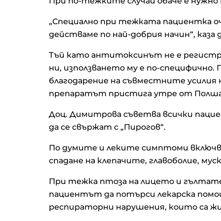
При по-тежките случаи обаче е нужно
„Специално при тежката пациентка оч
действаме по най-добрия начин“, каз
Тъй като антитоксинът не е регистр
ни, използването му е по-специфично.
благодарение на съвместните усилия 
препаратът пристига утре от Полша
Доц. Димитрова съветва всички пацие
да се свържат с „Пирогов“.
По думите и леките симптоми включва
спадане на клепачите, главоболие, му
При тежка птоза на лицето и гълтате
пациентът да потърси лекарска помо
респираторни нарушения, които са 