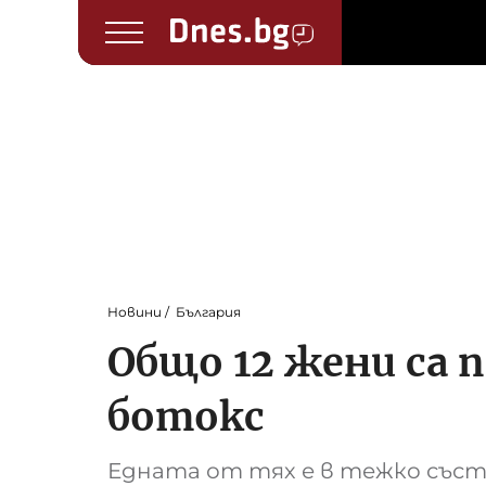
Новини
България
Общо 12 жени са 
ботокс
Едната от тях е в тежко със