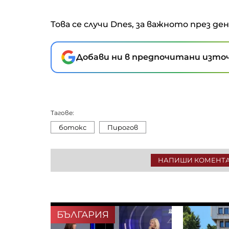
Това се случи Dnes, за важното през де
Добави ни в предпочитани източ
Тагове:
ботокс
Пирогов
НАПИШИ КОМЕНТ
БЪЛГАРИЯ