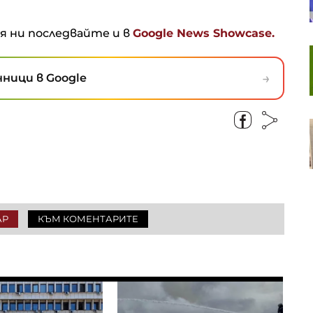
серия пети пореден ден
ня ни последвайте и в
Google News Showcase.
Пазарът на труда у нас се
охлажда: Къде са най-големи
→
ници в Google
спадовете?
Чешките милиардери играят
водеща роля в европейския
сектор на сливания и
придобивания
АР
КЪМ КОМЕНТАРИТЕ