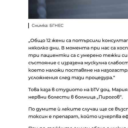
Снимка: БГНЕС
„Общо 12 жени са потърсили консулт
няколко дни. В момента при нас са х
три пациентки са с умерено тежки си
състояние с изразена мускулна слабо
което наложи поставяне на назогастр
усложнения след тази процедура.“
Това каза в студиото на bTV доц. Мари
нервни болести в болница „Пирогов“.
По думите ѝ леките случаи ще се въ
токсин е препарат, който изчерпва ефе