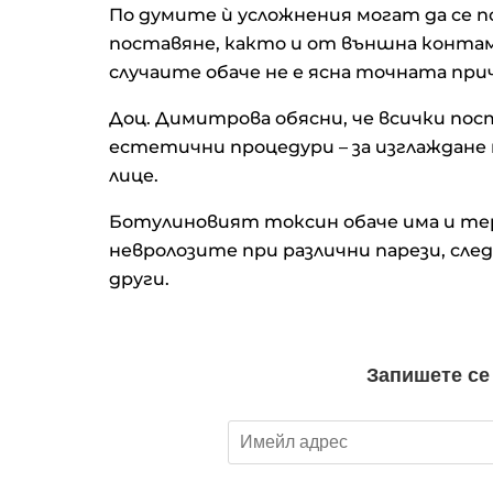
По думите ѝ усложнения могат да се п
поставяне, както и от външна контам
случаите обаче не е ясна точната при
Доц. Димитрова обясни, че всички пос
естетични процедури – за изглаждане н
лице.
Ботулиновият токсин обаче има и те
невролозите при различни парези, след
други.