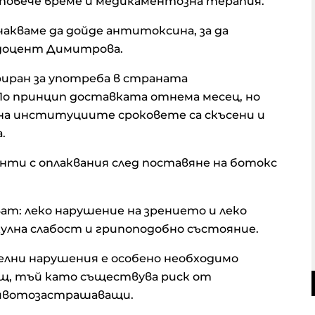
 повече време и медикаментозна терапия.
акваме да дойде антитоксина, за да
а доцент Димитрова.
иран за употреба в страната
 По принцип доставката отнема месец, но
на институциите сроковете са скъсени и
.
нти с оплаквания след поставяне на ботокс
т: леко нарушение на зрението и леко
скулна слабост и грипоподобно състояние.
лни нарушения е особено необходимо
щ, тъй като съществува риск от
животозастрашаващи.