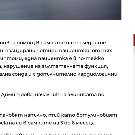
ативна помощ в рамките на последните
оспитализирани четири пациентки, от тях
мптоми, една пациентка е в по-тежко
ст, нарушение на гълтателната функция,
ална сонда и с допълнително кардиологични
я Димитрова, началник на клиниката по
зстановят напълно, тъй като ботулиновият
кта си в рамките на 3 до 6 месеца.