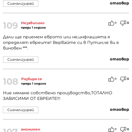
отговор
Сигнализирай
109
Независимо
1
0
преди 1 година
Дали ще приемем еврото или не,инфлацията я
определят евреите! Вервайте си в Путин,че ви е
виновен ***.
отговор
Сигнализирай
108
Разбира се
1
0
преди 1 година
Ние нямаме собствено производство,ТОТАЛНО
ЗАВИСИМИ ОТ ЕВРЕИТЕ!!!
отговор
Сигнализирай
107
анонимен
1
0