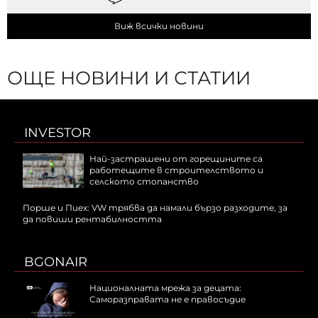
Виж всички новини
ОЩЕ НОВИНИ И СТАТИИ
INVESTOR
Най-застрашени от горещините са
работещите в строителството и
селското стопанство
Порше и Пиех: VW трябва да намали бързо разходите, за
да повиши рентабилността
BGONAIR
Националната мрежа за децата:
Саморазправата не е правосъдие