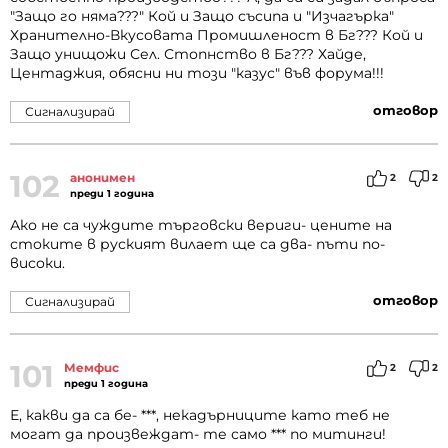
"Защо го няма???" Кой и Защо съсипа и "Изчагърка"
Хранително-Вкусовата Промишленост в Бг??? Кой и
Защо унищожи Сел. Стопнство в Бг??? Хайде,
Центаджия, обясни ни този "казус" във форума!!!
отговор
Сигнализирай
102
анонимен
2
2
преди 1 година
Ако не са чуждите търговски вериги- цените на
стоките в руският вилает ще са два- пъти по-
високи.
отговор
Сигнализирай
101
Мемфис
2
2
преди 1 година
Е, какви да са бе- ***, некадърниците като теб не
могат да произвеждат- те само *** по митинги!