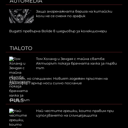
AUTOMEDIA
Защо ангренажната верига на китайски
коли не се сменя по график
Bugatti превърна Bolide в шедьовър за колекционери
TIALOTO
Том Холанд и Зендая с тайна сватба:
Актьорът показа брачната халка за първи
път
Скромен, но специален: Новият годежен пръстен на
Дженифър Гарнър носи силно послание
PULS
Най-честите грешки, които правим при
използването на слънцезащита