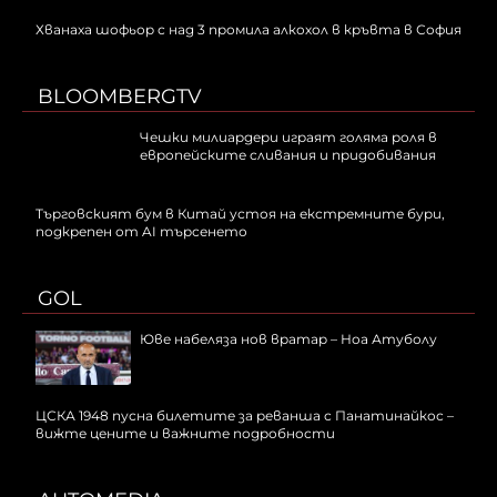
Хванаха шофьор с над 3 промила алкохол в кръвта в София
BLOOMBERGTV
Чешки милиардери играят голяма роля в
европейските сливания и придобивания
Търговският бум в Китай устоя на екстремните бури,
подкрепен от AI търсенето
GOL
Юве набеляза нов вратар – Ноа Атуболу
ЦСКА 1948 пусна билетите за реванша с Панатинайкос –
вижте цените и важните подробности