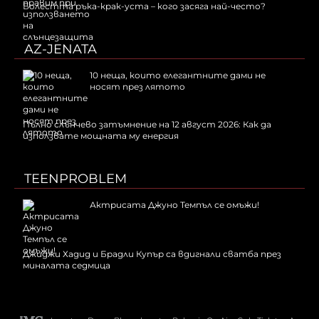
Болестта ръка-крак-уста – кого засяга най-често?
AZ-JENATA
10 неща, които елегантните дами не
носят през лятото
Пълно слънчево затъмнение на 12 август 2026: Как да
използвате мощната му енергия
TEENPROBLEM
Актрисата Джуно Темпъл се омъжи!
Джиджи Хадид и Брадли Купър са вдигнали сватба през
миналата седмица