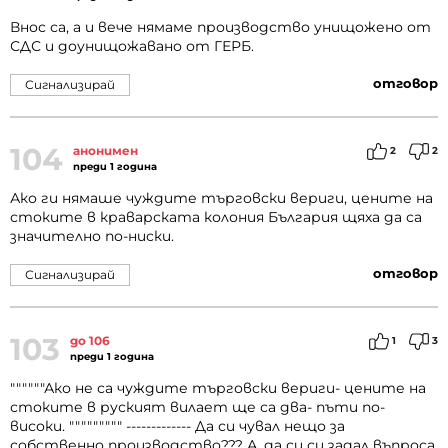
Внос са, а и вече нямаме производство унищожено от
СДС и доунищожавано от ГЕРБ.
отговор
Сигнализирай
104
анонимен
2
2
преди 1 година
Ако ги нямаше чуждите търговски вериги, цените на
стоките в краварската колония България щяха да са
значително по-ниски.
отговор
Сигнализирай
103
до 106
1
3
преди 1 година
""""""Ако не са чуждите търговски вериги- цените на
стоките в руският вилает ще са два- пъти по-
високи. """"""""" ------------- Да си чувал нещо за
собственно производство??? А, да си си задал въпроса