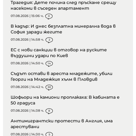
Трагедия: Дете почина след пръскане срещу
насекоми в съседен апартамент
07.08.2026 | 15:06 ч.
0
В кадър: И днес безплатна минерална вода в
София заради жегите
07.08.2026 | 14:58 ч.
2
ЕС с нови санкции в отговор на руските
въздушни удари по Киев
07.08.2026 | 14:50 ч.
14
Съдът остави в ареста младежите, убили
Георги на Младежкия хълм в Пловдив
07.08.2026 | 14:42 ч.
50
Шофьори на камиони проплакаха: В кабината е
50 градуса
07.08.2026 | 14:38 ч.
8
Антимигрантски протести в Англия, има
арестувани
07.08.2026 | 14:30 ч.
5