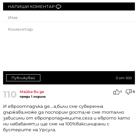
НАПИШИ КОМЕНТАР
Публикувай
0
от 500
110
Майка ви де
1
0
преди 1 година
И евроотпадъка де....а,били сме суверенна
държава,може да поспорим доста,че сме тотално
зависими от европропадняците,сега и еврото като
ни набабанят,и ще сме на 100%ваксинирани с
бустерите на Урсула.