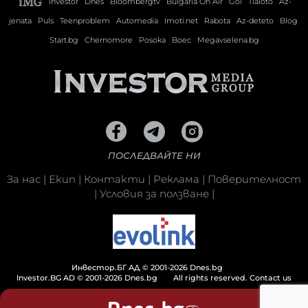
Investor
Dnes
Bloombergtv
Bulgaria On Air
Gol
Tialoto
Az-
jenata
Puls
Teenproblem
Automedia
Imoti.net
Rabota
Az-deteto
Blog
Start.bg
Chernomore
Posoka
Boec
Megavselena.bg
ПОСЛЕДВАЙТЕ НИ
За нас
|
Екип
|
Контакти
|
Реклама
|
Поверителност
|
Условия за ползване
|
Инвестор.БГ АД © 2001-2026 Dnes.bg
Investor.BG AD © 2001-2026 Dnes.bg
All rights reserved.
Contact us