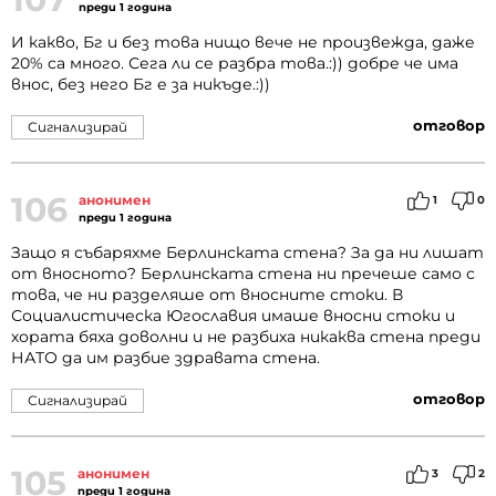
преди 1 година
И какво, Бг и без това нищо вече не произвежда, даже
20% са много. Сега ли се разбра това.:)) добре че има
внос, без него Бг е за никъде.:))
отговор
Сигнализирай
106
анонимен
1
0
преди 1 година
Защо я събаряхме Берлинската стена? За да ни лишат
от вносното? Берлинската стена ни пречеше само с
това, че ни разделяше от вносните стоки. В
Социалистическа Югославия имаше вносни стоки и
хората бяха доволни и не разбиха никаква стена преди
НАТО да им разбие здравата стена.
отговор
Сигнализирай
105
анонимен
3
2
преди 1 година