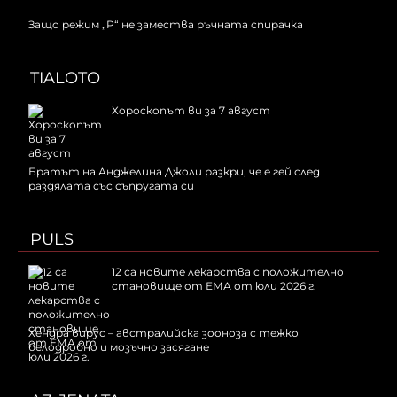
Защо режим „P“ не замества ръчната спирачка
TIALOTO
Хороскопът ви за 7 август
Братът на Анджелина Джоли разкри, че е гей след
раздялата със съпругата си
PULS
12 са новите лекарства с положително
становище от ЕМА от юли 2026 г.
Хендра вирус – австралийска зооноза с тежко
белодробно и мозъчно засягане