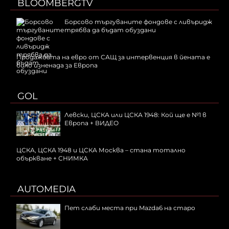
BLOOMBERGTV
Борсово търгуваните фондове с ливъридж
трябва да бъдат обуздани
Продажбата на евро от САЩ за интервенция в йената е
било изненада за Европа
GOL
Левски, ЦСКА или ЦСКА 1948: Кой ще е №1 в
Европа + ВИДЕО
ЦСКА, ЦСКА 1948 и ЦСКА Москва – стана тотално
объркване + СНИМКА
AUTOMEDIA
Пет слаби места при Mazda6 на старо