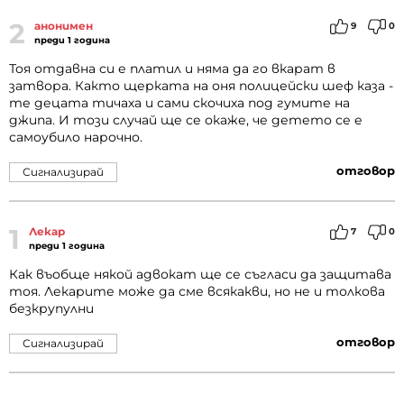
2
анонимен
9
0
преди 1 година
Тоя отдавна си е платил и няма да го вкарат в
затвора. Както щерката на оня полицейски шеф каза -
те децата тичаха и сами скочиха под гумите на
джипа. И този случай ще се окаже, че детето се е
самоубило нарочно.
отговор
Сигнализирай
1
Лекар
7
0
преди 1 година
Как въобще някой адвокат ще се съгласи да защитава
тоя. Лекарите може да сме всякакви, но не и толкова
безкрупулни
отговор
Сигнализирай