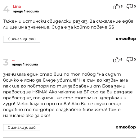
4
Lina
3
0
преди 1 година
Тъжен и истински свиделски разказ. За съжаление едва
ли ще има значение. Съда е за който повече $$
отговор
Сигнализирай
3
...
8
0
преди 1 година
значи има един стар виц по тоя повод "на съдът
всичко е ясно да влезе убития!" Не съм го казвал ама
пак ше го повторя по тия забравени от Бога земи
правосъдие НЯМА! Ако чакате на БГ съд да ви раздаде
правосъдие, то значи, че сте тотално изперкали и
луди! Меко казано при това! Ако ви се случи нещо
подобно то по-добре спазвайте библията! Там е
написано ако за око!
отговор
Сигнализирай