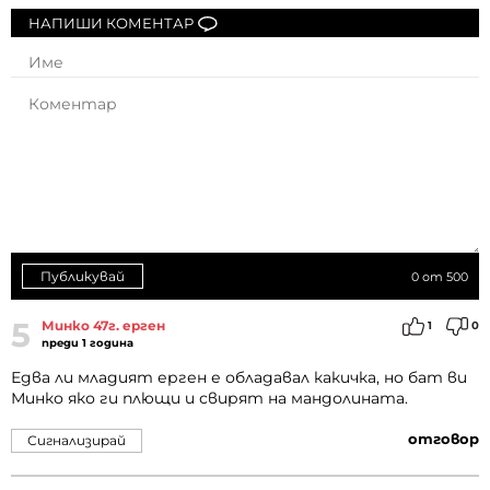
НАПИШИ КОМЕНТАР
Публикувай
0
от 500
5
Минко 47г. ерген
1
0
преди 1 година
Едва ли младият ерген е обладавал какичка, но бат ви
Минко яко ги плющи и свирят на мандолината.
отговор
Сигнализирай