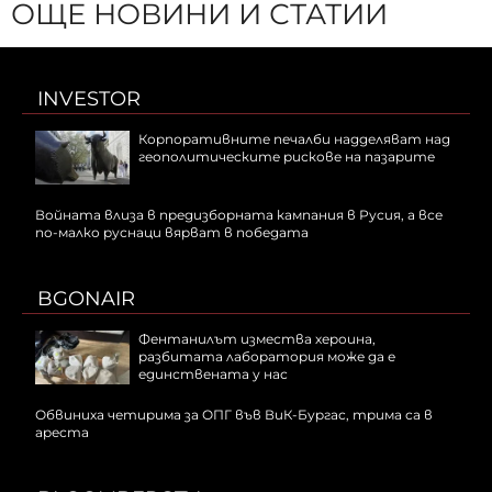
ОЩЕ НОВИНИ И СТАТИИ
INVESTOR
Корпоративните печалби надделяват над
геополитическите рискове на пазарите
Войната влиза в предизборната кампания в Русия, а все
по-малко руснаци вярват в победата
BGONAIR
Фентанилът измества хероина,
разбитата лаборатория може да е
единствената у нас
Обвиниха четирима за ОПГ във ВиК-Бургас, трима са в
ареста