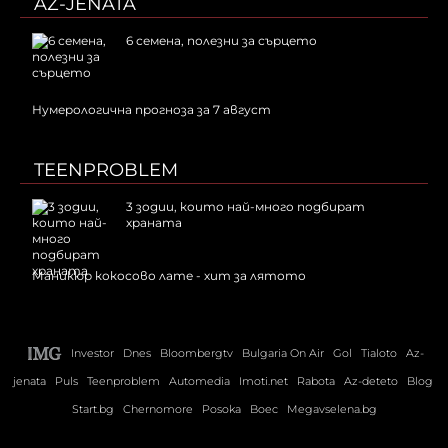
AZ-JENATA
6 семена, полезни за сърцето
Нумерологична прогноза за 7 август
TEENPROBLEM
3 зодии, които най-много подбират
храната
Маникюр кокосово лате - хит за лятото
Investor
Dnes
Bloombergtv
Bulgaria On Air
Gol
Tialoto
Az-
jenata
Puls
Teenproblem
Automedia
Imoti.net
Rabota
Az-deteto
Blog
Start.bg
Chernomore
Posoka
Boec
Megavselena.bg