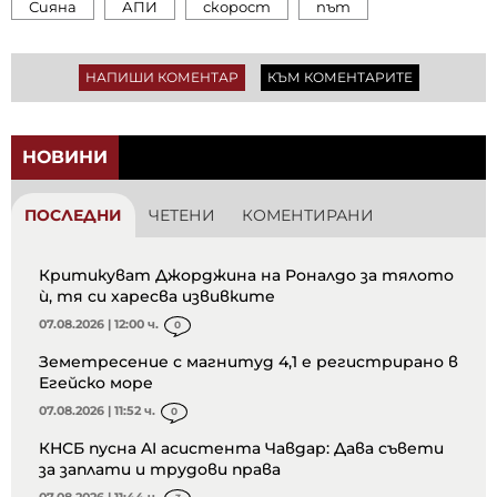
Сияна
АПИ
скорост
път
НАПИШИ КОМЕНТАР
КЪМ КОМЕНТАРИТЕ
НОВИНИ
ПОСЛЕДНИ
ЧЕТЕНИ
КОМЕНТИРАНИ
Критикуват Джорджина на Роналдо за тялото
ѝ, тя си харесва извивките
07.08.2026 | 12:00 ч.
0
Земетресение с магнитуд 4,1 е регистрирано в
Егейско море
07.08.2026 | 11:52 ч.
0
КНСБ пусна AI асистента Чавдар: Дава съвети
за заплати и трудови права
07.08.2026 | 11:44 ч.