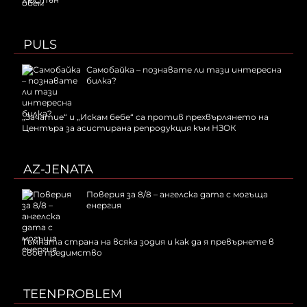
обем
PULS
Самобайка – познавате ли тази интересна
билка?
„Зачатие“ и „Искам бебе“ са против прехвърлянето на
Центъра за асистирана репродукция към НЗОК
AZ-JENATA
Поверия за 8/8 – ангелска дата с могъща
енергия
Тъмната страна на всяка зодия и как да я превърнете в
свое предимство
TEENPROBLEM