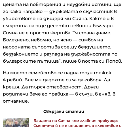
цената на повторения и неудобни истини, ще
го кажа направо — държавата е съучастник в
убийството на дъщеря ми Сияна. Както и в
смъртта на още десетки невинни българи.
Сияна не е просто жертва. Тя стана знаме.
Болезнено, неволно, но ясно — символ на
народната съпротива срещу бездушието,
беззаконието и разпада на държавността по
българските пътища”, пише в поста си Попов.
На моето семейство се падна този тежък
жребий. Вие ми дадохте сила да говоря. Да
крещя. Да търся отговорност. Други
родители вече го правиха — в сълзи, в гняв, в
отчаяние.
Свързани статии
Бащата на Сияна към главния прокурор:
Смъртта ѝ не е инцидент, а следствие и