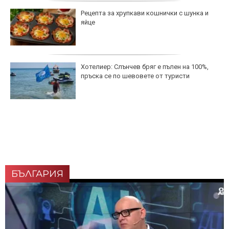
Рецепта за хрупкави кошнички с шунка и
яйце
Хотелиер: Слънчев бряг е пълен на 100%,
пръска се по шевовете от туристи
БЪЛГАРИЯ