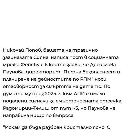
Николай Попов, бащата на трагично
загиналата Сияна, написа пост в социалната
мрежа Фейсбук, в който заяви, че Десислава
Паунова, директорът “Пътна безопасност и
планиране на дейностите по РПМ” носи
отговорност за смъртта на детето. По
думите му през 2024 г. към АПИ е имало
подадени сигнали за смъртоносната отсечка
Радомирци–Телиш от път I-3, но Паунова не
направила нищо по въпроса.
“Искам да бъда разбран кристално ясно. С