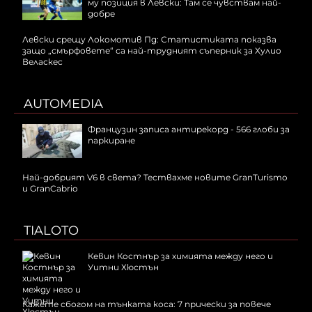
му позиция в Левски: Там се чувствам най-
добре
Левски срещу Локомотив Пд: Статистиката показва
защо „смърфовете“ са най-трудният съперник за Хулио
Веласкес
AUTOMEDIA
Французин записа антирекорд - 566 глоби за
паркиране
Най-добрият V6 в света? Тествахме новите GranTurismo
и GranCabrio
TIALOTO
Кевин Костнър за химията между него и
Уитни Хюстън
Кажете сбогом на тънката коса: 7 прически за повече