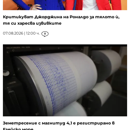
Критикуват Джорджина на Роналдо за тялото ѝ,
тя си харесва извивките
07.08.2026 | 12:00 ч.
0
Земетресение с магнитуд 4,1 е регистрирано в
Егейско море