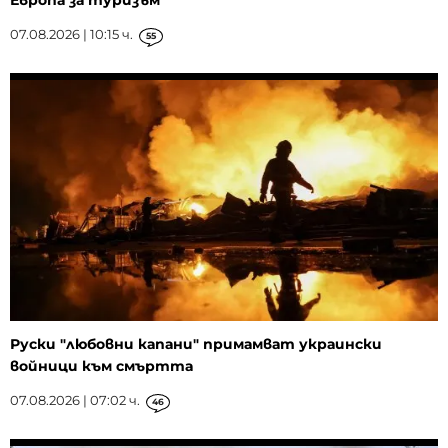
07.08.2026 | 10:15 ч.
55
Руски "любовни капани" примамват украински
войници към смъртта
07.08.2026 | 07:02 ч.
46