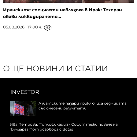
Иранските спецчасти навлязоха в Ирак: Техеран
обяви ликвидирането...
05.08.2026 | 17:00 ч.
132
ОЩЕ НОВИНИ И СТАТИИ
INVESTOR
Азиатските пазари приключиха седмицата
със смесени резултати
Ива Петрова: "Топлофикация - София" тежи повече на
"Булгаргаз" от договора с Botas