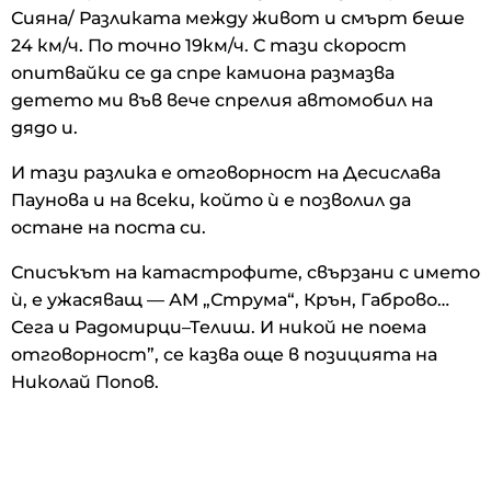
Сияна/ Разликата между живот и смърт беше
24 км/ч. По точно 19км/ч. С тази скорост
опитвайки се да спре камиона размазва
детето ми във вече спрелия автомобил на
дядо и.
И тази разлика е отговорност на Десислава
Паунова и на всеки, който ѝ е позволил да
остане на поста си.
Списъкът на катастрофите, свързани с името
ѝ, е ужасяващ — АМ „Струма“, Крън, Габрово…
Сега и Радомирци–Телиш. И никой не поема
отговорност”, се казва още в позицията на
Николай Попов.