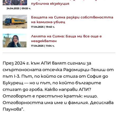
публична екзекуция
24.04.2025 | 09:55 ч.
Бащата на Сияна разкри собствеността
на камиона-убиец
17.04.2025 | 19:45 ч.
Лелята на Сияна: Баща ми все още е
неадекватен
17.04.2025 | 11:04 ч.
През 2024 г. към АПИ валят сигнали за
смъртоносната отсечка Радомирци–Телиш от
път I-3. Път, по който се стига от София до
Букурещ — но и път, по който българите
стигат до гроба. Какво направи АПИ?
Отговорът е престъпно кратък: нищо.
Отговорността има име и фамилия. Десислава
Паунова”.