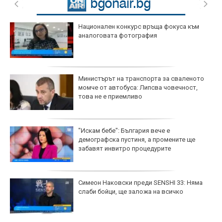
Национален конкурс връща фокуса към
аналоговата фотография
Министърът на транспорта за сваленото
момче от автобуса: Липсва човечност,
това не е приемливо
"Искам бебе": България вече е
демографска пустиня, а промените ще
забавят инвитро процедурите
Симеон Наковски преди SENSHI 33: Няма
слаби бойци, ще заложа на всичко