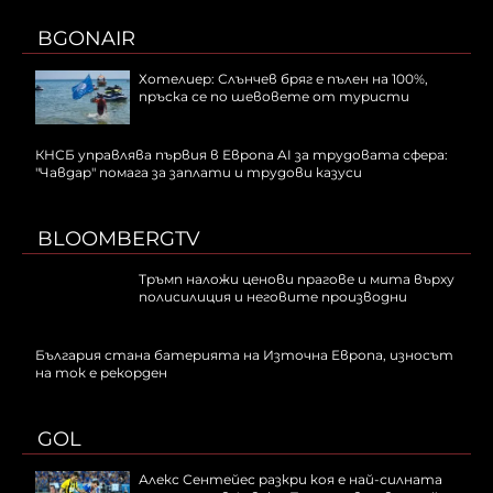
BGONAIR
Хотелиер: Слънчев бряг е пълен на 100%,
пръска се по шевовете от туристи
КНСБ управлява първия в Европа AI за трудовата сфера:
"Чавдар" помага за заплати и трудови казуси
BLOOMBERGTV
Тръмп наложи ценови прагове и мита върху
полисилиция и неговите производни
България стана батерията на Източна Европа, износът
на ток е рекорден
GOL
Алекс Сентейес разкри коя е най-силната