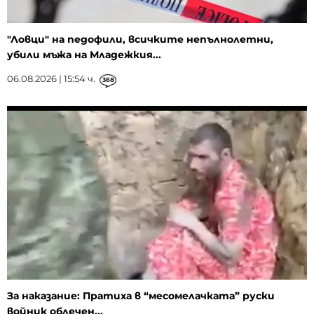
"Ловци" на педофили, всичките непълнолетни,
убили мъжа на Младежкия...
06.08.2026 | 15:54 ч.
368
За наказание: Пратиха в “месомелачката” руски
войник облечен...