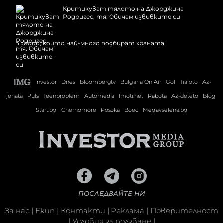
Критикуват тялото на Джорджина
Родригес, тя: Обичам извивките си
3 зодии, които най-много подбират храната
Investor
Dnes
Bloombergtv
Bulgaria On Air
Gol
Tialoto
Az-
jenata
Puls
Teenproblem
Automedia
Imoti.net
Rabota
Az-deteto
Blog
Start.bg
Chernomore
Posoka
Boec
Megavselena.bg
ПОСЛЕДВАЙТЕ НИ
За нас
|
Екип
|
Контакти
|
Реклама
|
Поверителност
|
Условия за ползване
|