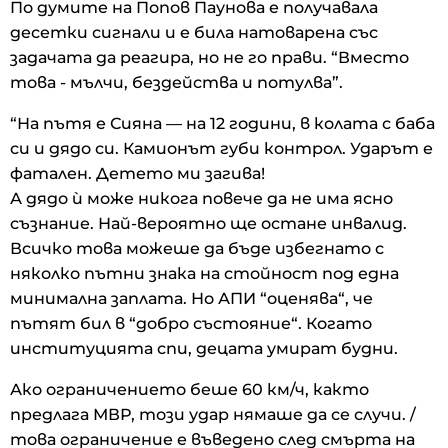
По думите на Попов Паунова е получавала
десетки сигнали и е била натоварена със
задачата да реагира, но не го прави. “Вместо
това - мълчи, бездейства и потулва”.
“На пътя е Сияна — на 12 години, в колата с баба
си и дядо си. Камионът губи контрол. Ударът е
фатален. Детето ми загива!
А дядо ѝ може никога повече да не има ясно
съзнание. Най-вероятно ще остане инвалид.
Всичко това можеше да бъде избегнато с
няколко пътни знака на стойност под една
минимална заплата. Но АПИ “оценява“, че
пътят бил в “добро състояние“. Когато
институцията спи, децата умират будни.
Ако ограничението беше 60 км/ч, както
предлага МВР, този удар нямаше да се случи. /
това ограничение е въведено след смърта на