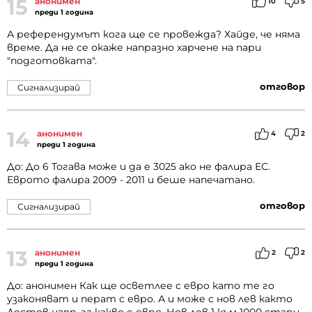
15
анонимен
10
5
преди 1 година
А референдумът кога ще се провежда? Хайде, че няма
време. Да не се окаже напразно харчене на пари
"подготовката".
отговор
Сигнализирай
14
анонимен
4
2
преди 1 година
До: До 6 Тогава може и да е 3025 ако не фалира ЕС.
Еврото фалира 2009 - 2011 и беше напечатано.
отговор
Сигнализирай
13
анонимен
2
2
преди 1 година
До: анонимен Как ще осветлее с евро като те го
узаконяват и перат с евро. А и може с нов лев както