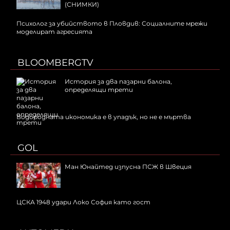
(СНИМКИ)
Психолог за убийството в Пловдив: Социалните мрежи
моделират агресията
BLOOMBERGTV
История за два пазарни балона,
определящи трети
Водородната икономика е в упадък, но не е мъртва
GOL
Ман Юнайтед изпусна ПСЖ в Швеция
ЦСКА 1948 удари Локо София като гост