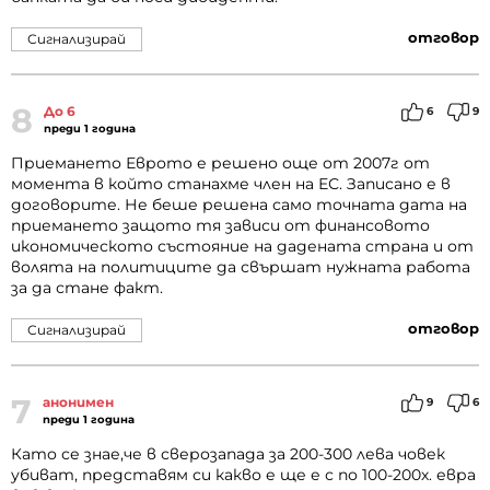
отговор
Сигнализирай
8
До 6
6
9
преди 1 година
Приемането Еврото е решено още от 2007г от
момента в който станахме член на ЕС. Записано е в
договорите. Не беше решена само точната дата на
приемането защото тя зависи от финансовото
икономическото състояние на дадената страна и от
волята на политиците да свършат нужната работа
за да стане факт.
отговор
Сигнализирай
7
анонимен
9
6
преди 1 година
Като се знае,че в сверозапада за 200-300 лева човек
убиват, представям си какво е ще е с по 100-200х. евра