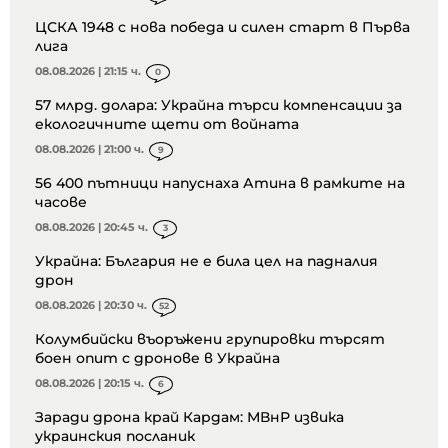
ЦСКА 1948 с нова победа и силен старт в Първа
лига
08.08.2026 | 21:15 ч.
0
57 млрд. долара: Украйна търси компенсации за
екологичните щети от войната
08.08.2026 | 21:00 ч.
9
56 400 пътници напуснаха Атина в рамките на
часове
08.08.2026 | 20:45 ч.
3
Украйна: България не е била цел на падналия
дрон
08.08.2026 | 20:30 ч.
52
Колумбийски въоръжени групировки търсят
боен опит с дронове в Украйна
08.08.2026 | 20:15 ч.
6
Заради дрона край Кардам: МВнР извика
украинския посланик