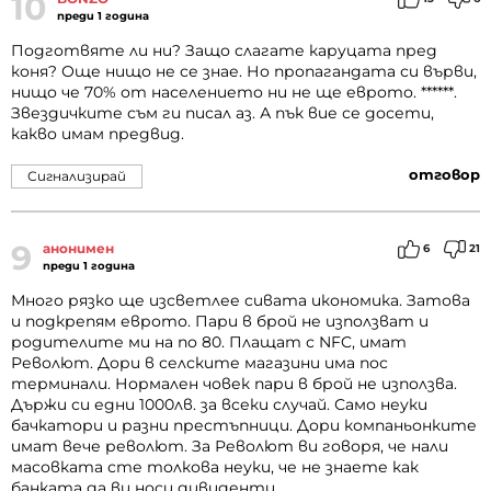
10
преди 1 година
Подготвяте ли ни? Защо слагате каруцата пред
коня? Още нищо не се знае. Но пропагандата си върви,
нищо че 70% от населението ни не ще еврото. ******.
Звездичките съм ги писал аз. А пък вие се досети,
какво имам предвид.
отговор
Сигнализирай
9
анонимен
6
21
преди 1 година
Много рязко ще изсветлее сивата икономика. Затова
и подкрепям еврото. Пари в брой не използват и
родителите ми на по 80. Плащат с NFC, имат
Револют. Дори в селските магазини има пос
терминали. Нормален човек пари в брой не използва.
Държи си едни 1000лв. за всеки случай. Само неуки
бачкатори и разни престъпници. Дори компаньонките
имат вече револют. За Револют ви говоря, че нали
масовката сте толкова неуки, че не знаете как
банката да ви носи дивиденти.