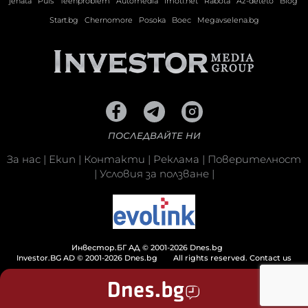
jenata
Puls
Teenproblem
Automedia
Imoti.net
Rabota
Az-deteto
Blog
Start.bg
Chernomore
Posoka
Boec
Megavselena.bg
ПОСЛЕДВАЙТЕ НИ
За нас
|
Екип
|
Контакти
|
Реклама
|
Поверителност
|
Условия за ползване
|
Инвестор.БГ АД © 2001-2026 Dnes.bg
Investor.BG AD © 2001-2026 Dnes.bg
All rights reserved.
Contact us