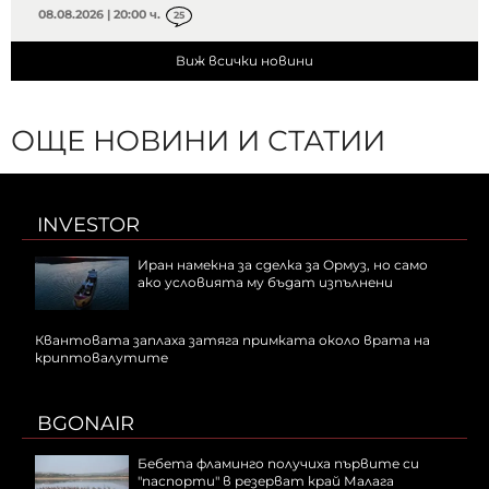
08.08.2026 | 20:00 ч.
25
Виж всички новини
ОЩЕ НОВИНИ И СТАТИИ
INVESTOR
Иран намекна за сделка за Ормуз, но само
ако условията му бъдат изпълнени
Квантовата заплаха затяга примката около врата на
криптовалутите
BGONAIR
Бебета фламинго получиха първите си
"паспорти" в резерват край Малага