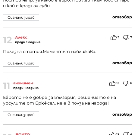
Лостов напр. за какво е евро. Нов лев 1 към 1000 стари
и кой е краднал губи.
отговор
Сигнализирай
12
Алекс
3
7
преди 1 година
Полезна статия.Моментът наближава.
отговор
Сигнализирай
11
анонимен
15
6
преди 1 година
Еврото не е добре за България, решението е на
урсулите от Брюксел, не е в полза на народа!
отговор
Сигнализирай
BONZO
13
6