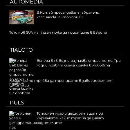
AUTOMEDIA
В Китай пресъздават забранени
класически автомобили
Този нов SUV на Nissan може да пристигне в Европа
TIALOTO
Венера във Везни разпалва страстите: Три
зодии правят смела крачка в любовта
Колко често трябва да тренирате в зависимост от
целите си
PULS
Топлинен удар и дехидратация при
кърмачета: какво трябва да знаят
родителите