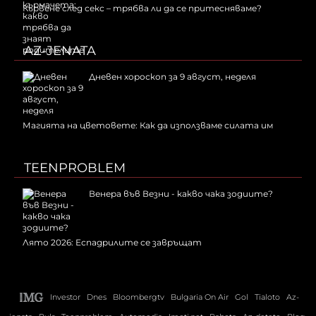
Кървене след секс – трябва ли да се притесняваме?
AZ-JENATA
Дневен хороскоп за 9 август, неделя
Магията на цветовете: Как да използваме силата им
TEENPROBLEM
Венера във Везни - какво чака зодиите?
Лято 2026: Еспадрилите се завръщат
Investor
Dnes
Bloombergtv
Bulgaria On Air
Gol
Tialoto
Az-