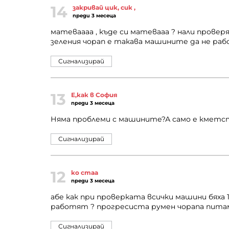
14
закривай цик, сик ,
преди 3 месеца
матеваааа , къде си матевааа ? нали пров
зеления чорап е такава машините да не ра
Сигнализирай
13
Е,как в София
преди 3 месеца
Няма проблеми с машините?А само е кметст
Сигнализирай
12
ко стаа
преди 3 месеца
абе как при проверката всички машини бяха 
работят ? прогресиста румен чорапа пита
Сигнализирай