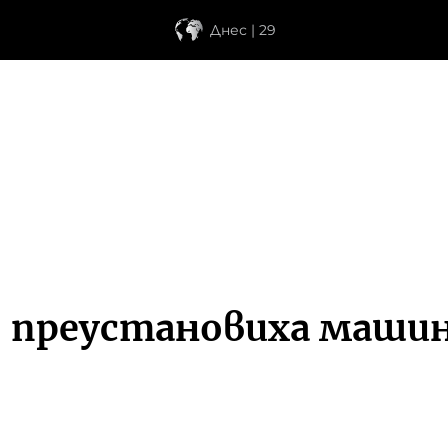
Днес | 29
о преустановиха маши