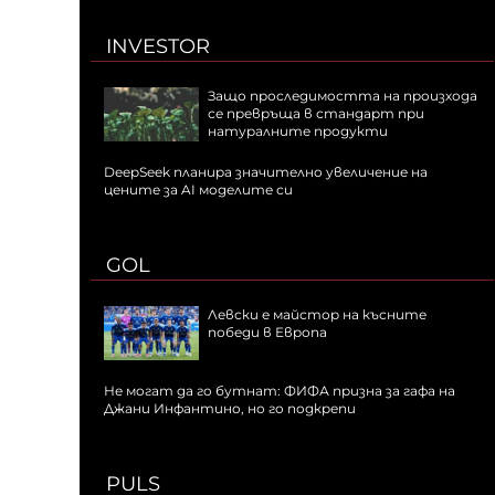
INVESTOR
Защо проследимостта на произхода
се превръща в стандарт при
натуралните продукти
DeepSeek планира значително увеличение на
цените за AI моделите си
GOL
Левски е майстор на късните
победи в Европа
Не могат да го бутнат: ФИФА призна за гафа на
Джани Инфантино, но го подкрепи
PULS