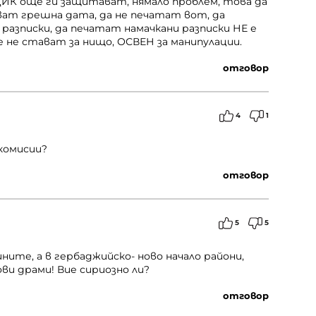
ИК още ги защитават, нямало проблем, това да
ват грешна дата, да не печатат вот, да
азписки, да печатат намачкани разписки НЕ е
 не стават за нищо, ОСВЕН за манипулации.
отговор
4
1
 комисии?
отговор
5
5
ните, а в гербаджийско- ново начало райони,
и драми! Вие сириозно ли?
отговор