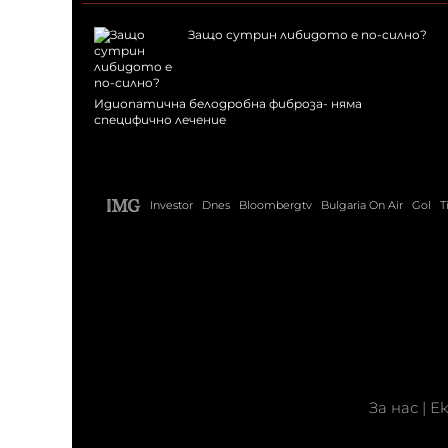
Защо сутрин либидото е по-силно?
Идиопатична белодробна фиброза- няма
специфично лечение
Investor
Dnes
Bloombergtv
Bulgaria On Air
Gol
T
За нас
|
Е