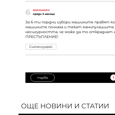
6
анонимен
преди 3 месеца
За 6-ти пордни избори машините правят ко
машините почнаха и текат манипулациите. 
несигурността, че може да то откраднат г
ПРЕСТЪПЛЕНИЕ!
Сигнализирай
1
първа
ОЩЕ НОВИНИ И СТАТИИ