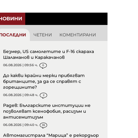
НОВИНИ
ПОСЛЕДНИ
ЧЕТЕНИ
КОМЕНТИРАНИ
Безмер, US самолетите и F-16 скараха
Шаламанов и Каракачанов
06.08.2026 | 09:56 ч.
0
До какви крайни мерки прибягват
британците, за да се справят с
горещините?
06.08.2026 | 09:48 ч.
2
Радев: Българските институции не
позволяват ксенофобия, расизъм и
антисемитизъм
06.08.2026 | 09:40 ч.
35
Автомагистрала “Марица” е рекордьор