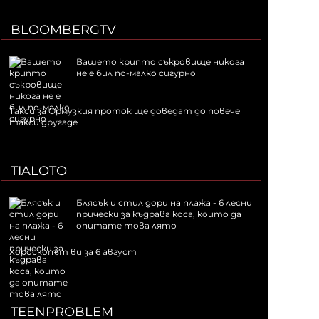
BLOOMBERGTV
Вашето крипто съкровище никога
не е бил по-малко сигурно
Такси за Ормузкия проток ще доведат до повече
такси другаде
TIALOTO
Блясък и стил дори на плажа - 6 лесни
прически за къдрава коса, които да
опитате това лято
Хороскопът ви за 6 август
TEENPROBLEM