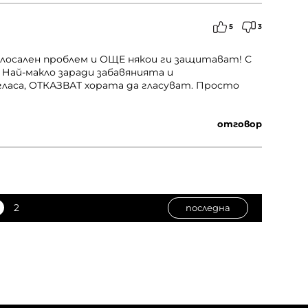
5
3
лосален проблем и ОЩЕ някои ги защитават! С
Най-макло заради забавянията и
ласа, ОТКАЗВАТ хората да гласуват. Просто
отговор
2
последна