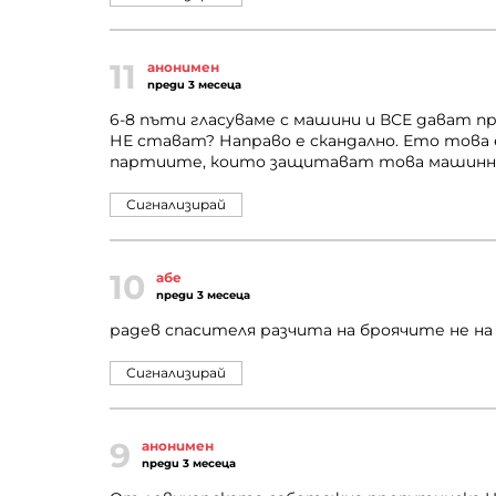
11
анонимен
преди 3 месеца
6-8 пъти гласуваме с машини и ВСЕ дават пр
НЕ стават? Направо е скандално. Ето това
партиите, които защитават това машинно г
Сигнализирай
10
абе
преди 3 месеца
радев спасителя разчита на броячите не на 
Сигнализирай
9
анонимен
преди 3 месеца