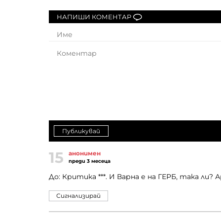
НАПИШИ КОМЕНТАР
Публикувай
15
анонимен
преди 3 месеца
До: Критика ***. И Варна е на ГЕРБ, така ли? 
Сигнализирай