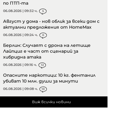
по ПТП-та
06.08.2026 | 09:32 ч.
5
Август у дома - нов облик за всеки дом с
актуални предложения от HomeMax
06.08.2026 | 09:24 ч.
0
Берлин: Случаят с дрона на летище
Лайпциг е част от сценарий за
хибридна атака
06.08.2026 | 09:16 ч.
12
Опасните наркотици: 10 кг. фентанил
убиват 10 млн. души за минути
06.08.2026 | 09:08 ч.
10
Виж всички новини