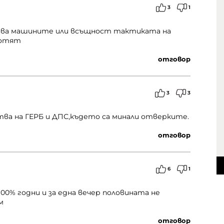
3
1
ерява машините или всъщност тактиката на
ботят
отговор
3
3
ва на ГЕРБ и ДПС,където са минали отверките.
отговор
6
1
100% годни и за една вечер половината не
м
отговор