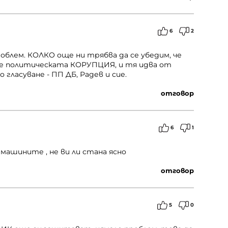
6
2
облем. КОЛКО още ни трябва да се убедим, че
 е политическата КОРУПЦИЯ, и тя идва от
ласуване - ПП ДБ, Радев и сие.
отговор
6
1
машините , не ви ли стана ясно
отговор
5
0