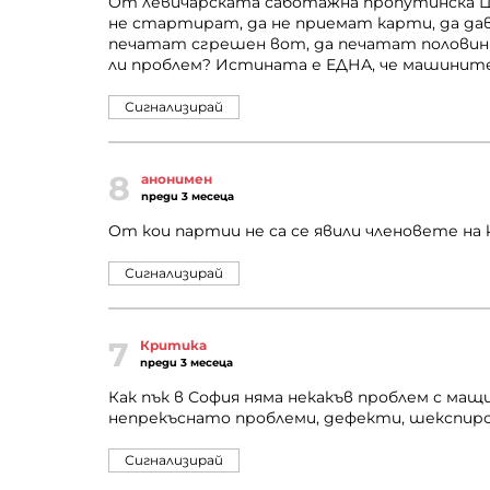
От левичарската саботажна пропутинска Ц
не стартират, да не приемат карти, да да
печатат сгрешен вот, да печатат половин р
ли проблем? Истината е ЕДНА, че машините
Сигнализирай
8
анонимен
преди 3 месеца
От кои партии не са се явили членовете на
Сигнализирай
7
Критика
преди 3 месеца
Как пък в София няма некакъв проблем с мащи
непрекъснато проблеми, дефекти, шекспиров
Сигнализирай