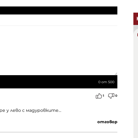
0
от 500
1
0
Аре у лево с мадуровките...
отговор