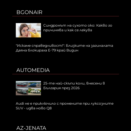
BGONAIR
Синдромът на сухото око: Какво го
причинява и как се лекува
"Искаме справедливост!": Близките на загиналата
Даяна блокираха Е-79 край Видин
AUTOMEDIA
25-те най-скъпи коли, внесени в
България през 2026
Audi не е приключило с промените при луксозните
SUV - идва ново Q8
AZ-JENATA