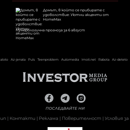
Домът, в който се прибирате с
удоволствие: Уютни акценти от
HomeMax
Нумерологична прогноза за 6 август
ialoto
Az-jenata
Puls
Teenproblem
Automedia
Imoti.net
Rabota
Az-deteto
ПОСЛЕДВАЙТЕ НИ
кип
|
Контакти
|
Реклама
|
Поверителност
|
Условия за