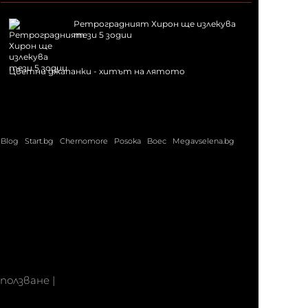
Ретроградният Хирон ще излекува
тези 5 зодии
Цветни джапанки - хитът на лятото
Blog
Start.bg
Chernomore
Posoka
Boec
Megavselena.bg
 ползване
|