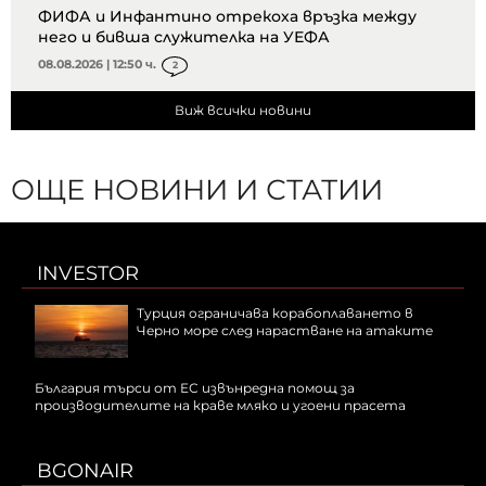
ФИФА и Инфантино отрекоха връзка между
него и бивша служителка на УЕФА
08.08.2026 | 12:50 ч.
2
Виж всички новини
ОЩЕ НОВИНИ И СТАТИИ
INVESTOR
Турция ограничава корабоплаването в
Черно море след нарастване на атаките
България търси от ЕС извънредна помощ за
производителите на краве мляко и угоени прасета
BGONAIR