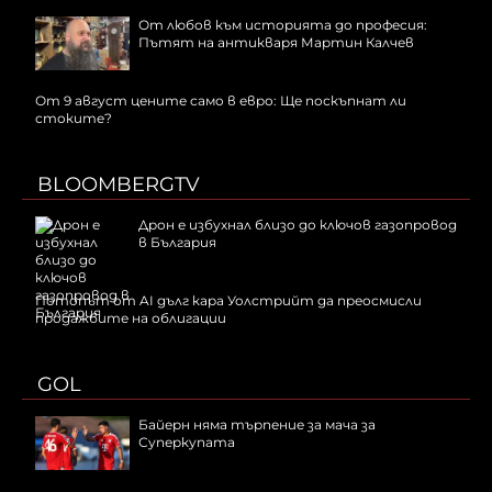
От любов към историята до професия:
Пътят на антикваря Мартин Калчев
От 9 август цените само в евро: Ще поскъпнат ли
стоките?
BLOOMBERGTV
Дрон е избухнал близо до ключов газопровод
в България
Потопът от AI дълг кара Уолстрийт да преосмисли
продажбите на облигации
GOL
Байерн няма търпение за мача за
Суперкупата