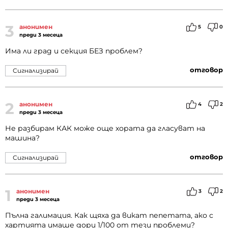
3
анонимен
5
0
преди 3 месеца
Има ли град и секция БЕЗ проблем?
отговор
Сигнализирай
2
анонимен
4
2
преди 3 месеца
Не разбирам КАК може още хората да гласуват на
машина?
отговор
Сигнализирай
1
анонимен
3
2
преди 3 месеца
Пълна галимация. Как щяха да викат пепетата, ако с
хартията имаше дори 1/100 от тези проблеми?