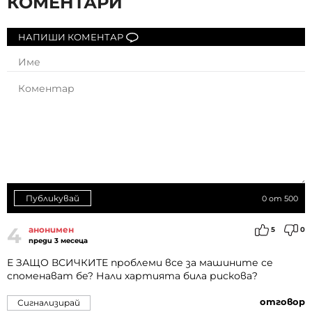
КОМЕНТАРИ
НАПИШИ КОМЕНТАР
Публикувай
0
от 500
4
анонимен
5
0
преди 3 месеца
Е ЗАЩО ВСИЧКИТЕ проблеми все за машините се
споменават бе? Нали хартията била рискова?
отговор
Сигнализирай