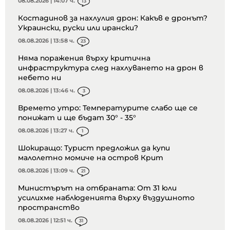
08.08.2026 | 14:07 ч.
13
Костадинов за нахлулия дрон: Какъв е дронът?
Украински, руски или ирански?
08.08.2026 | 13:58 ч.
23
Няма поражения върху критична
инфраструктура след нахлуването на дрон в
небето ни
08.08.2026 | 13:46 ч.
3
Времето утро: Температурите слабо ще се
понижат и ще бъдат 30° - 35°
08.08.2026 | 13:27 ч.
1
Шокиращо: Турист предложил да купи
малолетно момиче на остров Крит
08.08.2026 | 13:09 ч.
21
Министърът на отбраната: От 31 юли
усилихме наблюденията върху въздушното
пространство
08.08.2026 | 12:51 ч.
31