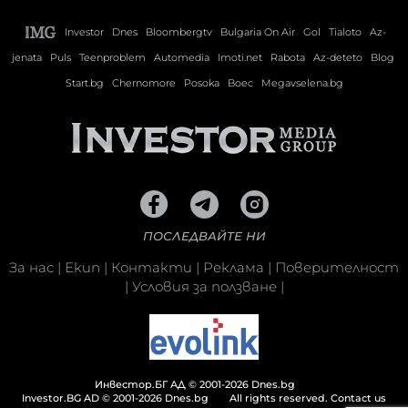
Investor
Dnes
Bloombergtv
Bulgaria On Air
Gol
Tialoto
Az-
jenata
Puls
Teenproblem
Automedia
Imoti.net
Rabota
Az-deteto
Blog
Start.bg
Chernomore
Posoka
Boec
Megavselena.bg
ПОСЛЕДВАЙТЕ НИ
За нас
|
Екип
|
Контакти
|
Реклама
|
Поверителност
|
Условия за ползване
|
Инвестор.БГ АД © 2001-2026 Dnes.bg
Investor.BG AD © 2001-2026 Dnes.bg
All rights reserved.
Contact us