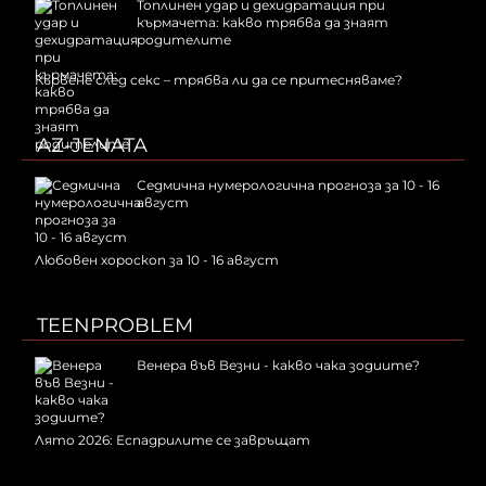
Топлинен удар и дехидратация при
кърмачета: какво трябва да знаят
родителите
Кървене след секс – трябва ли да се притесняваме?
AZ-JENATA
Седмична нумерологична прогноза за 10 - 16
август
Любовен хороскоп за 10 - 16 август
TEENPROBLEM
Венера във Везни - какво чака зодиите?
Лято 2026: Еспадрилите се завръщат