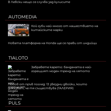
В Левски нещо се случва зад кулисите
AUTOMEDIA
Кой губи най-много от нашествието на
китайските марки
Новата платформа на Honda ще се прави от индийци
TIALOTO
Забравете карето: банданата е най-
горещият моден тренд на лятото
Любов от пръв поглед: 13 звездни двойки, които
доказват, че тя съществува (ГАЛЕРИЯ)
PULS