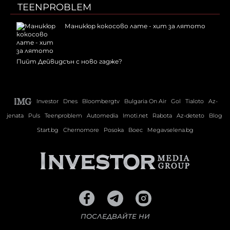
TEENPROBLEM
Маникюр кокосово лате - хит за лятото
Пийт Дейвидсън с ново гадже?
Investor
Dnes
Bloombergtv
Bulgaria On Air
Gol
Tialoto
Az-
jenata
Puls
Teenproblem
Automedia
Imoti.net
Rabota
Az-deteto
Blog
Start.bg
Chernomore
Posoka
Boec
Megavselena.bg
ПОСЛЕДВАЙТЕ НИ