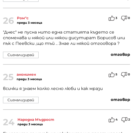
26
Ром"с
3
0
преди 3 месеца
"Днес" не пусна нито една статията където се
споменава и някой или някои дисутират Борисов или
пък с Пеевски ,що тъй .. Знае ли някой отгоовора ?
отговор
Сигнализирай
25
анонимен
5
0
преди 3 месеца
всички я знаем колко лесно люби и как мрази
отговор
Сигнализирай
24
Народна Мъдрост
4
2
преди 3 месеца