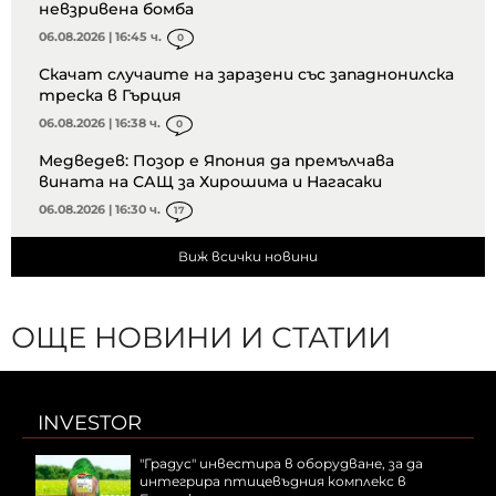
невзривена бомба
06.08.2026 | 16:45 ч.
0
Скачат случаите на заразени със западнонилска
треска в Гърция
06.08.2026 | 16:38 ч.
0
Медведев: Позор е Япония да премълчава
вината на САЩ за Хирошима и Нагасаки
06.08.2026 | 16:30 ч.
17
Виж всички новини
ОЩЕ НОВИНИ И СТАТИИ
INVESTOR
"Градус" инвестира в оборудване, за да
интегрира птицевъдния комплекс в