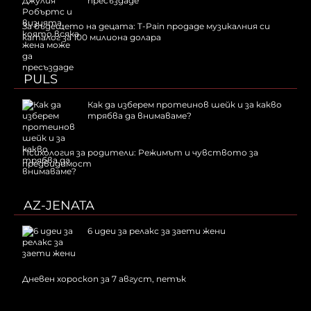
пресъздаде
За бъдещето на децата: T-Pain продаде музикалния си
каталог за 100 милиона долара
PULS
Как да изберем протеинов шейк и за какво
трябва да внимаваме?
Психология за родители: Режимът и чувството за
предвидимост
AZ-JENATA
6 идеи за релакс за заети жени
Дневен хороскоп за 7 август, петък