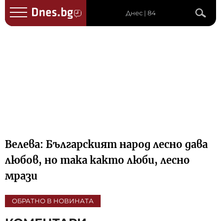
Днес | 84
Велева: Българският народ лесно дава
любов, но така както люби, лесно
мрази
ОБРАТНО В НОВИНАТА