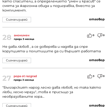
като спасители, а определението "умен и красив" се
смята за жаргонна обида и подигравка, вместо за
комплимент.
отговор
Сигнализирай
28
анонимен
0
0
преди 3 месеца
Не дава любов , а се доверява и надява да спре
корупцията и политиците да си вършат работата
отговор
Сигнализирай
27
popa ot razgrad
3
0
преди 3 месеца
"Българският народ лесно дава любов, но така както
люби, лесно мрази"...това е присъщо за
необразованите хора...
отговор
Сигнализирай