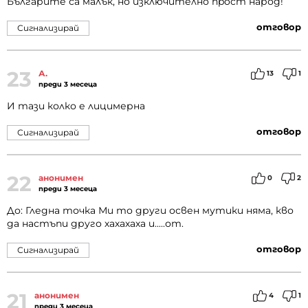
Българите са малък, но изключително npocm народ!
отговор
Сигнализирай
23
А.
13
1
преди 3 месеца
И тази колко е лицимерна
отговор
Сигнализирай
22
анонимен
0
2
преди 3 месеца
До: Гледна точка Ми то други освен мутики няма, кво
да настъпи друго хахахаха и.....от.
отговор
Сигнализирай
21
анонимен
4
1
преди 3 месеца