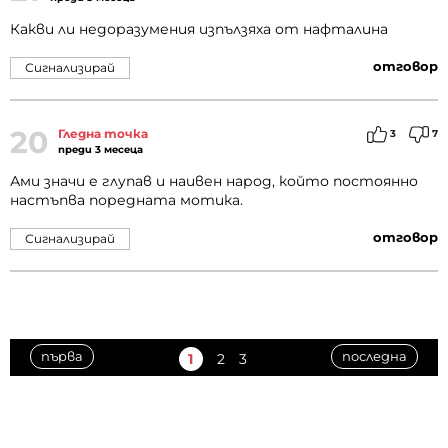
Какви ли недоразумения изпълзяха от нафталина
отговор
Сигнализирай
20
Гледна точка
3
7
преди 3 месеца
Ами значи е глyпав и наивен народ, който постоянно
настъпва поредната мотика.
отговор
Сигнализирай
първа
последна
1
2
3