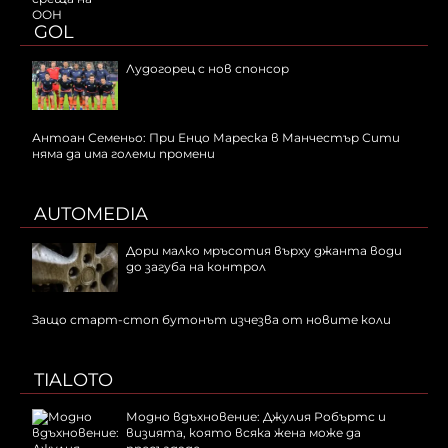
GOL
Лудогорец с нов спонсор
Антоан Семеньо: При Енцо Мареска в Манчестър Сити
няма да има големи промени
AUTOMEDIA
Дори малко мръсотия върху джанта води
до загуба на контрол
Защо старт-стоп бутонът изчезва от новите коли
TIALOTO
Модно вдъхновение: Джулия Робъртс и
визията, която всяка жена може да