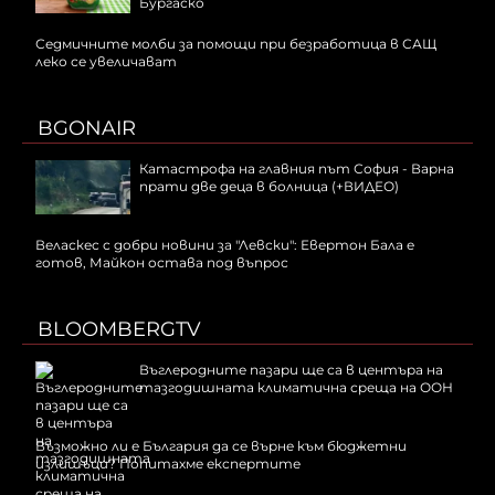
Бургаско
Седмичните молби за помощи при безработица в САЩ
леко се увеличават
BGONAIR
Катастрофа на главния път София - Варна
прати две деца в болница (+ВИДЕО)
Веласкес с добри новини за "Левски": Евертон Бала е
готов, Майкон остава под въпрос
BLOOMBERGTV
Въглеродните пазари ще са в центъра на
тазгодишната климатична среща на ООН
Възможно ли е България да се върне към бюджетни
излишъци? Попитахме експертите