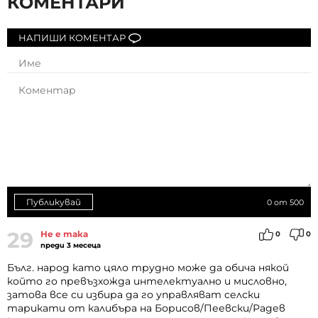
КОМЕНТАРИ
НАПИШИ КОМЕНТАР
Публикувай
0
от 500
29
Не е така
0
0
преди 3 месеца
Бълг. народ като цяло трудно може да обича някой
който го превъзхожда интелектуално и мисловно,
затова все си избира да го управляват селски
тарикати от калибъра на Борисов/Пеевски/Радев