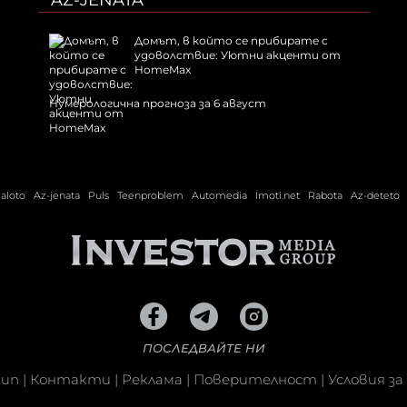
AZ-JENATA
Домът, в който се прибирате с
удоволствие: Уютни акценти от
HomeMax
Нумерологична прогноза за 6 август
ialoto
Az-jenata
Puls
Teenproblem
Automedia
Imoti.net
Rabota
Az-deteto
ПОСЛЕДВАЙТЕ НИ
кип
|
Контакти
|
Реклама
|
Поверителност
|
Условия за