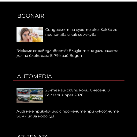
BGONAIR
Синдромът на сухото око: Какво го
причинява и как се лекува
"Искаме справедливост!": Близките на загиналата
Даяна блокираха Е-79 край Видин
AUTOMEDIA
25-те най-скъпи коли, внесени в
България през 2026
Audi не е приключило с промените при луксозните
SUV - идва ново Q8