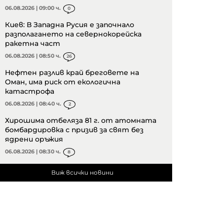
06.08.2026 | 09:00 ч.
0
Киев: В Западна Русия е започнало
разполагането на севернокорейска
ракетна част
06.08.2026 | 08:50 ч.
26
Нефтен разлив край бреговете на
Оман, има риск от екологична
катастрофа
06.08.2026 | 08:40 ч.
2
Хирошима отбеляза 81 г. от атомната
бомбардировка с призив за свят без
ядрени оръжия
06.08.2026 | 08:30 ч.
8
Виж всички новини