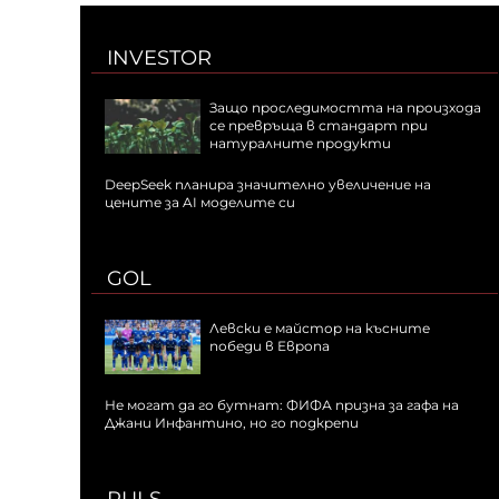
INVESTOR
Защо проследимостта на произхода
се превръща в стандарт при
натуралните продукти
DeepSeek планира значително увеличение на
цените за AI моделите си
GOL
Левски е майстор на късните
победи в Европа
Не могат да го бутнат: ФИФА призна за гафа на
Джани Инфантино, но го подкрепи