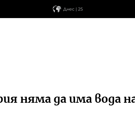
Днес | 25
ия няма да има вода н