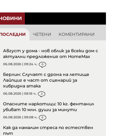
НОВИНИ
ПОСЛЕДНИ
ЧЕТЕНИ
КОМЕНТИРАНИ
Август у дома - нов облик за всеки дом с
актуални предложения от HomeMax
06.08.2026 | 09:24 ч.
0
Берлин: Случаят с дрона на летище
Лайпциг е част от сценарий за
хибридна атака
06.08.2026 | 09:16 ч.
2
Опасните наркотици: 10 кг. фентанил
убиват 10 млн. души за минути
06.08.2026 | 09:08 ч.
6
Как да намалим стреса по естествен
път