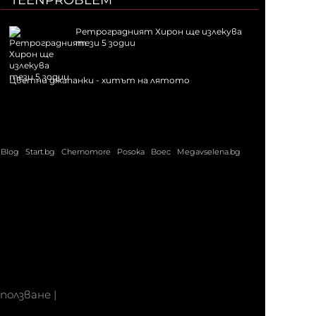
TEENPROBLEM
Ретроградният Хирон ще излекува
тези 5 зодии
Цветни джапанки - хитът на лятото
Blog
Start.bg
Chernomore
Posoka
Boec
Megavselena.bg
 ползване
|