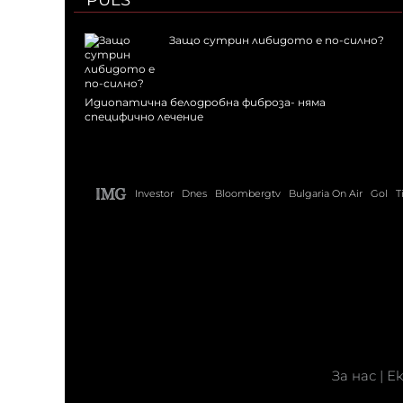
PULS
Защо сутрин либидото е по-силно?
Идиопатична белодробна фиброза- няма
специфично лечение
Investor
Dnes
Bloombergtv
Bulgaria On Air
Gol
T
За нас
|
Е