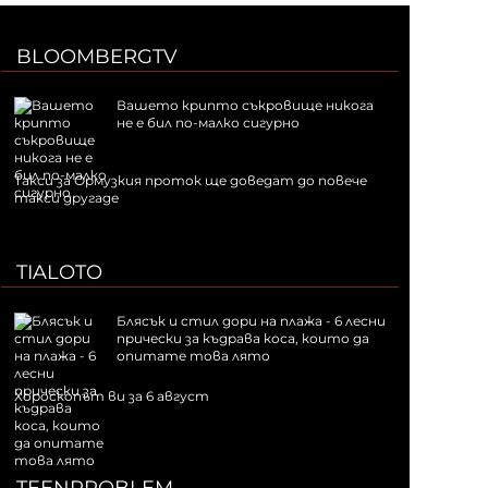
BLOOMBERGTV
Вашето крипто съкровище никога
не е бил по-малко сигурно
Такси за Ормузкия проток ще доведат до повече
такси другаде
TIALOTO
Блясък и стил дори на плажа - 6 лесни
прически за къдрава коса, които да
опитате това лято
Хороскопът ви за 6 август