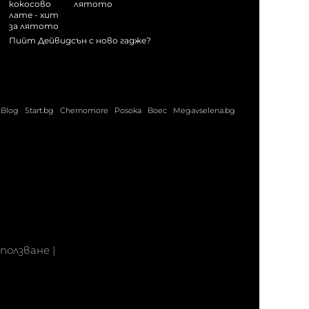
лятото
Пийт Дейвидсън с ново гадже?
Blog
Start.bg
Chernomore
Posoka
Boec
Megavselena.bg
 ползване
|