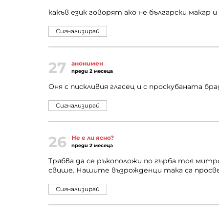
какъв език говорят ако не български макар и
Сигнализирай
27
анонимен
преди 2 месеца
Оня с пискливия гласец и с проскубаната бр
Сигнализирай
26
Не е ли ясно?
преди 2 месеца
Трябва да се ръкоположи по гърба тоя митр
свише. Нашите възрожденци така са просв
Сигнализирай