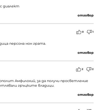
 с диалект
отговор
0
1
адица персона нон грата.
отговор
2
2
ополит Амфилохий, за да получи просветление
етлявали гръцките владици.
отговор