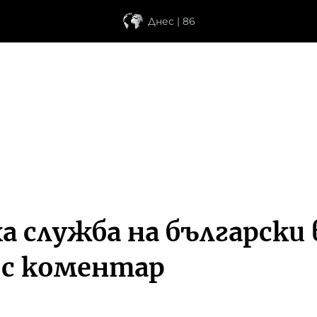
Днес | 86
а служба на български 
 с коментар