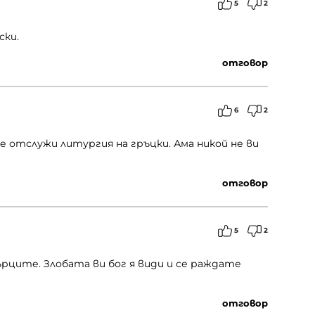
5
2
ски.
отговор
6
2
се отслужи литургия на гръцки. Ама никой не ви
отговор
5
2
ърците. Злобата ви бог я види и се раждате
отговор