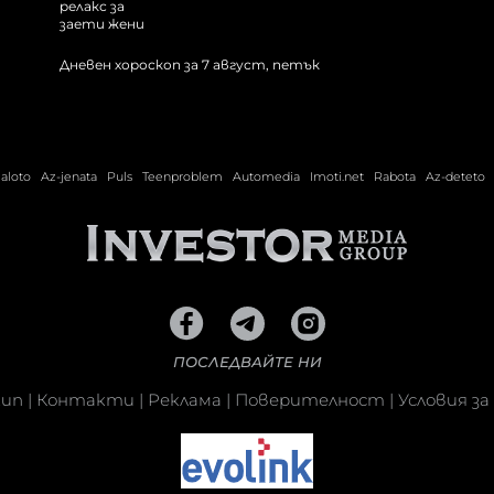
Дневен хороскоп за 7 август, петък
ialoto
Az-jenata
Puls
Teenproblem
Automedia
Imoti.net
Rabota
Az-deteto
ПОСЛЕДВАЙТЕ НИ
кип
|
Контакти
|
Реклама
|
Поверителност
|
Условия за