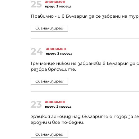
25
анонимен
преди 2 месеца
Правилно - и в България да се забрани на тур
Сигнализирай
24
анонимен
преди 2 месеца
Гръчленце никой не забранява в България да 
разбра врясъците.
Сигнализирай
23
анонимен
преди 2 месеца
гръцкия геноцид над българите е позор за г
грозни и все по-бедни.
Сигнализирай