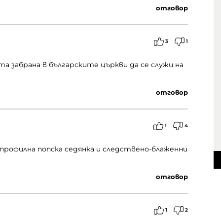
отговор
3
1
 забрана в българските църкви да се служи на
отговор
1
4
опрофилна попска седянка и следствено-блаженни
отговор
1
2