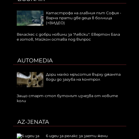
Катастрофа на главния път София -
Варна прати две деца в болница
(+ВИДЕО)
Веласкес с добри новини за "Левски": Евертон Бала
е готов, Майкон остава под въпрос
AUTOMEDIA
Дори малко мръсотия върху джанта
води до загуба на контрол
Защо старт-стоп бутонът изчезва от новите
коли
AZ-JENATA
6 идеи за релакс за заети жени