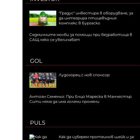
"Градус" инвестира в оборудване, за
да интегрира птицевъдния
комплекс в Бургаско
Седмичните молби за помощи при безработица в
САЩ леко се увеличават
GOL
Лудогорец с нов спонсор
Антоан Семеньо: При Енцо Мареска в Манчестър
Сити няма да има големи промени
PULS
Как да изберем протеинов шейк и за