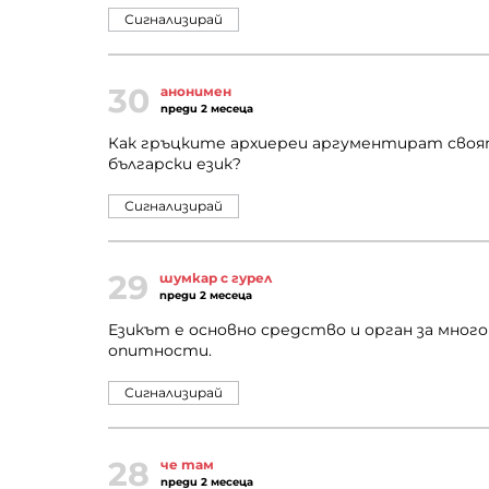
Сигнализирай
30
анонимен
преди 2 месеца
Как гръцките архиереи аргументират своята
български език?
Сигнализирай
29
шумкар с гурел
преди 2 месеца
Езикът е основно средство и орган за мног
опитности.
Сигнализирай
28
че там
преди 2 месеца