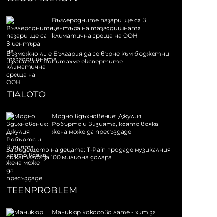
Въглеродните пазари ще са в
центъра на тазгодишната
климатична среща на ООН
Възможно ли е България да се върне към бюджетни
излишъци? Попитахме експертите
TIALOTO
Модно вдъхновение: Джулия
Робъртс и визията, която всяка
жена може да пресъздаде
За бъдещето на децата: T-Pain продаде музикалния
си каталог за 100 милиона долара
TEENPROBLEM
Маникюр кокосово лате - хит за