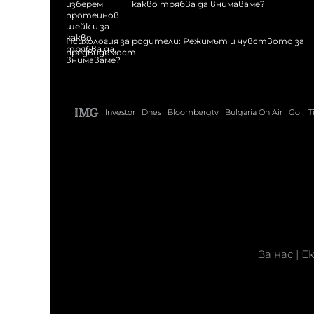
какво трябва да внимаваме?
Психология за родители: Режимът и чувството за
предвидимост
Investor
Dnes
Bloombergtv
Bulgaria On Air
Gol
T
За нас
|
Е