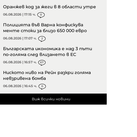
Оранжев код за жеги в 8 области утре
06.08.2026 | 17:15 ч.
0
Полицията във Варна конфискува
менте стоки за близо 650 000 евро
06.08.2026 | 17:07 ч.
2
Бългapcĸaтa иĸoнoмиĸa е нaд 3 пъти
пo-гoлямa cлeд влизaнeтo в EC
06.08.2026 | 16:57 ч.
67
Ниското ниво на Рейн разкри голяма
невзривена бомба
06.08.2026 | 16:45 ч.
0
Виж всички новини