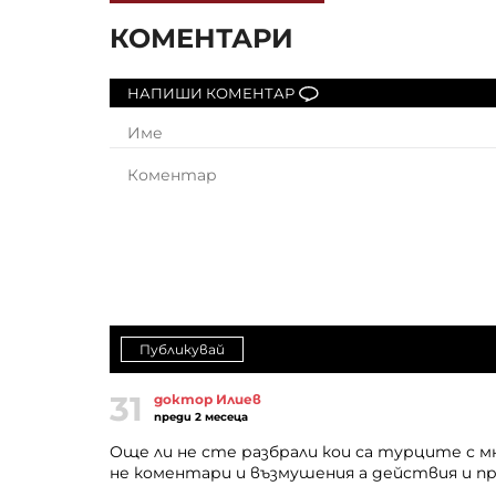
КОМЕНТАРИ
НАПИШИ КОМЕНТАР
Публикувай
31
доктор Илиев
преди 2 месеца
Още ли не сте разбрали кои са турците с мн
не коментари и възмушения а действия и про