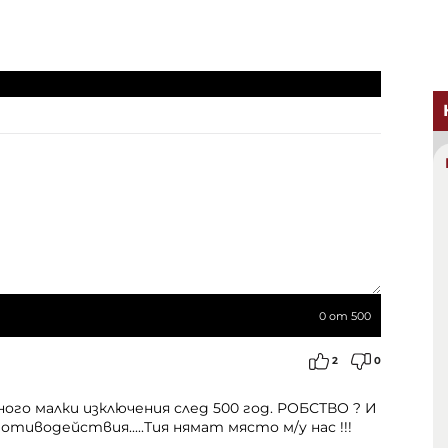
0
от 500
2
0
ого малки изключения след 500 год. РОБСТВО ? И
тиводействия.....Тия нямат място м/у нас !!!