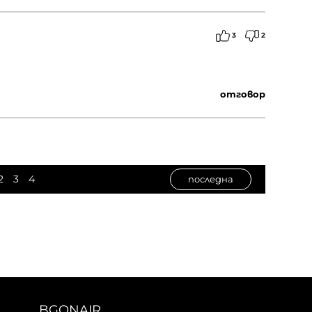
3
2
отговор
2
3
4
последна
BGONAIR