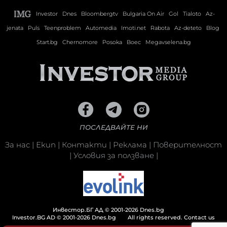
Investor
Dnes
Bloombergtv
Bulgaria On Air
Gol
Tialoto
Az-
jenata
Puls
Teenproblem
Automedia
Imoti.net
Rabota
Az-deteto
Blog
Start.bg
Chernomore
Posoka
Boec
Megavselena.bg
ПОСЛЕДВАЙТЕ НИ
За нас
|
Екип
|
Контакти
|
Реклама
|
Поверителност
|
Условия за ползване
|
Инвестор.БГ АД © 2001-2026 Dnes.bg
Investor.BG AD © 2001-2026 Dnes.bg
All rights reserved.
Contact us