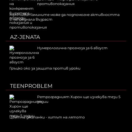
противопоказания
Мултивитамините може да подпомогне активността
в напреднала възраст
AZ-JENATA
Нумерологична прогноза за 6 август
Гръцко око за защита против уроки
TEENPROBLEM
Ретроградният Хирон ще излекува тези 5
зодии
Цветни джапанки - хитът на лятото