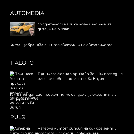
AUTOMEDIA
Създателят на Juke поема глобалния
дизайн на Nissan
Китай забранява сините светлини на автопилота
TIALOTO
Принцеса Леонор прикова всички погледи с
огненочервена рокля и нова визия
Топ 9 тенденции при летните сандали за елегантна и
модерна визия
PULS
Лазерна литотрипсия на конкремент в
уретера – подходи, показания и