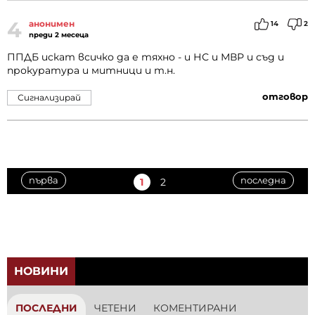
4
анонимен
14
2
преди 2 месеца
ППДБ искат всичко да е тяхно - и НС и МВР и съд и
прокуратура и митници и т.н.
отговор
Сигнализирай
първа
последна
1
2
НОВИНИ
ПОСЛЕДНИ
ЧЕТЕНИ
КОМЕНТИРАНИ