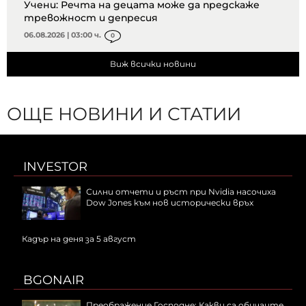
Учени: Речта на децата може да предскаже
тревожност и депресия
06.08.2026 | 03:00 ч.
0
Виж всички новини
ОЩЕ НОВИНИ И СТАТИИ
INVESTOR
Силни отчети и ръст при Nvidia насочиха
Dow Jones към нов исторически връх
Кадър на деня за 5 август
BGONAIR
Преображение Господне: Какви са обичаите