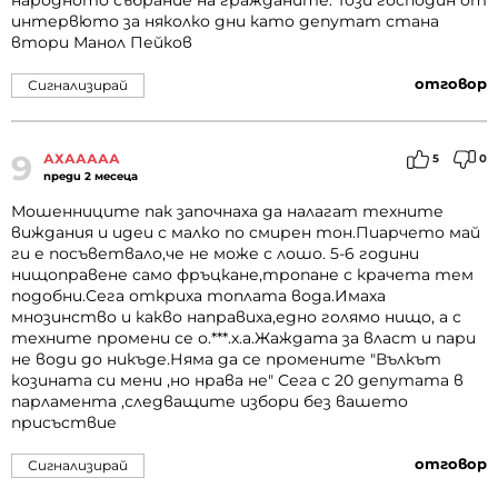
народното събрание на гражданите. Този господин от
интервюто за няколко дни като депутат стана
втори Манол Пейков
отговор
Сигнализирай
9
АХААААА
5
0
преди 2 месеца
Мошенниците пак започнаха да налагат техните
виждания и идеи с малко по смирен тон.Пиарчето май
ги е посъветвало,че не може с лошо. 5-6 години
нищоправене само фръцкане,тропане с крачета тем
подобни.Сега откриха топлата вода.Имаха
мнозинство и какво направиха,едно голямо нищо, а с
техните промени се о.***.х.а.Жаждата за власт и пари
не води до никъде.Няма да се промените "Вълкът
козината си мени ,но нрава не" Сега с 20 депутата в
парламента ,следващите избори без вашето
присъствие
отговор
Сигнализирай