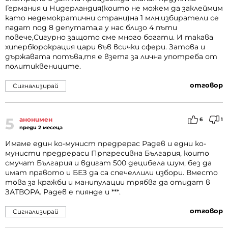
Германия и Нидерландия(които не можем да заклеймим
като недемократични страни)на 1 млн.избиратели се
падат под 8 депутата,а у нас близо 4 пъти
повече,Сигурно защото сме много богати. И такава
хипербюрокрация цари във всички сфери. Затова и
държавата потъва,тя е взета за лична употреба от
политиквениците.
отговор
Сигнализирай
5
анонимен
6
1
преди 2 месеца
Имаме един ко-мунист предрерас Радев и едни ко-
мунисти предрераси Прпгресивна България, които
смучат България и вдигат 500 децибела шум, без да
имат правото и БЕЗ да са спечеллили избори. Вместо
това за кражби и манипулации трябва да отидат в
ЗАТВОРА. Радев е пиянде и ***.
отговор
Сигнализирай