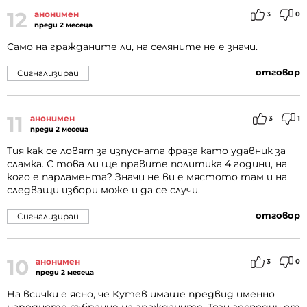
12
анонимен
3
0
преди 2 месеца
Само на гражданите ли, на ceлянuтe не е значи.
отговор
Сигнализирай
11
анонимен
3
1
преди 2 месеца
Тия как се ловят за изпусната фраза като удавник за
сламка. С това ли ще правите политика 4 години, на
кого е парламента? Значи не ви е мястото там и на
следващи избори може и да се случи.
отговор
Сигнализирай
10
анонимен
3
0
преди 2 месеца
На всички е ясно, че Кутев имаше предвид именно