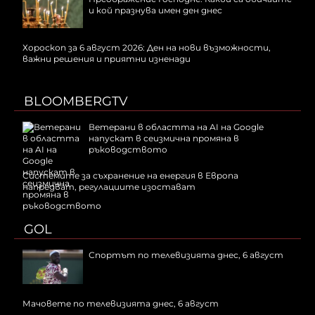
и кой празнува имен ден днес
Хороскоп за 6 август 2026: Ден на нови възможности,
важни решения и приятни изненади
BLOOMBERGTV
Ветерани в областта на AI на Google
напускат в сеизмична промяна в
ръководството
Системите за съхранение на енергия в Европа
напредват, регулациите изостават
GOL
Спортът по телевизията днес, 6 август
Мачовете по телевизията днес, 6 август