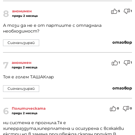
8
анонимен
5
1
преди 2 месеца
А този да не е от партиите с отпаднала
необходимост?
отговор
Сигнализирай
7
анонимен
1
1
преди 2 месеца
Тоя е голем ТАШАКлар
отговор
Сигнализирай
6
Политическата
0
0
преди 2 месеца
ни система е прогнила.Тя е
хиперраздута,хиперплатена и осигурена с всякакви
екстри,но в замяна произвежда скапан прдукт.В