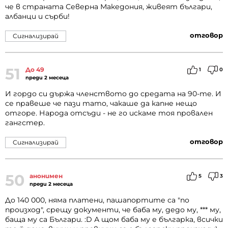
че в страната Северна Македония, живеят българи,
албанци и сърби!
отговор
Сигнализирай
51
До 49
1
0
преди 2 месеца
И гордо си държа членството до средата на 90-те. И
се правеше че пази тато, чакаше да капне нещо
отгоре. Народа отсъди - не го искаме тоя провален
гангстер.
отговор
Сигнализирай
50
анонимен
5
3
преди 2 месеца
До 140 000, няма платени, пашапортите са "по
произход", срещу документи, че баба му, дедо му, *** му,
баща му са Българи. :D А щом баба му е българка, всички