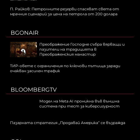
П. Райков: Петролните резерви спасяват света от
мрачния сценарий за цена на петрола от 200 долара
BGONAIR
Преображение Господне събра вярващи и
пазители на традицията в
Преображенския манастир
ТИР-овете с ограничения по ключови пътища заради
очакван засилен трафик
BLOOMBERGTV
Модел на Meta AI проникна във външна
система при тест за киберсигурност
Пазарната стратегия „Продавай Америка“ се възражда