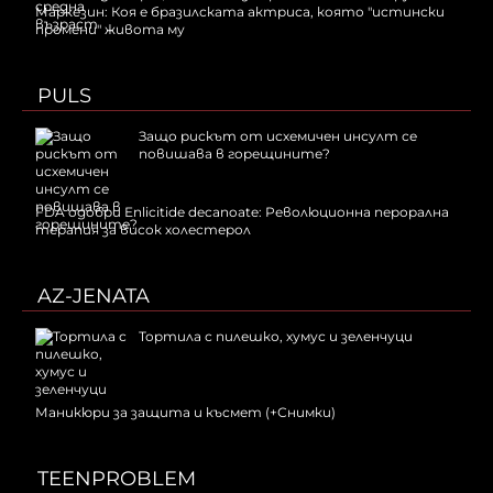
Маркезин: Коя е бразилската актриса, която "истински
промени" живота му
PULS
Защо рискът от исхемичен инсулт се
повишава в горещините?
FDA одобри Еnlicitide decanoate: Революционна перорална
терапия за висок холестерол
AZ-JENATA
Тортила с пилешко, хумус и зеленчуци
Маникюри за защита и късмет (+Снимки)
TEENPROBLEM