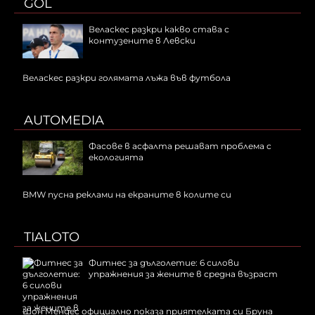
GOL
Веласкес разкри какво става с
контузените в Левски
Веласкес разкри голямата лъжа във футбола
AUTOMEDIA
Фасове в асфалта решават проблема с
екологията
BMW пусна реклами на екраните в колите си
TIALOTO
Фитнес за дълголетие: 6 силови
упражнения за жените в средна възраст
Шон Мендес официално показа приятелката си Бруна