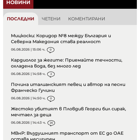
НОВИНИ
ПОСЛЕДНИ
ЧЕТЕНИ
КОМЕНТИРАНИ
Мицкоски: Коридор №8 между България и
Северна Македония става реалност
06.08.2026 | 15:06 ч.
0
Кардиолог за жегите: Приемайте течности,
охладена вода, без много лед
06.08.2026 | 14:58 ч.
2
Почина италианският певец и автор на песни
Франческо Гучини
06.08.2026 | 14:50 ч.
0
Жестоко убитият в Пловдив Георги бил сирак,
мечтаел за деца
06.08.2026 | 14:43 ч.
26
МВнР: Въздушният транспорт от ЕС до ОАЕ
остава несигурен