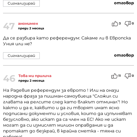
отговор
Сигнализирай
47
анонимен
3
0
преди 2 месеца
Да се разбира като референдум: Сакаме ли в Европска
Уния или не?
отговор
Сигнализирай
46
Това ми прилича
11
0
преди 2 месеца
На Радевия референдум за еврото ! Или на онази
народна фраза за пишман-самоубиеца "Сложил си
главата на релсите след като влакът отминал"! Но
както и да е, каквито и да ги творят имат ясно
подписани документи и условия, които да изпълняват
безусловно, ако искат да са член на ЕС! Ако не искат
могат да си измислят милион оправдания и да
протакат до безкрай, в крайна сметка - тяхна си
работа!