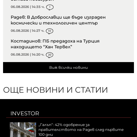
06.08.2026 | 14:35 ч.
1
Радев: В Доброславци ще бъде изграден
космически и технологичен център
06.08.2026 | 14:27 ч.
10
Костадинов: ПБ предадоха на Турция
находището “Хан Тервел”
06.08.2026 | 14:20 ч.
20
Виж всички новини
ОЩЕ НОВИНИ И СТАТИИ
INVESTOR
„Галъп“: 42% одобрение за
правителството на Радев след първите
100 дни