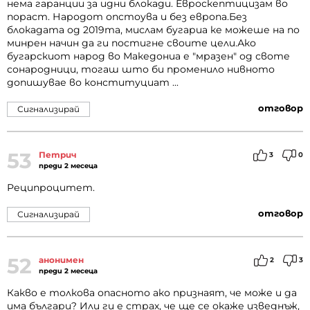
нема гаранции за идни блокади. Евроскептицизам во
пораст. Народот опстоува и без европа.Без
блокадата од 2019та, мислам бугариа ке можеше на по
минрен начин да ги постигне своите цели.Ако
бугарскиот народ во Македониа е "мразен" од своте
сонародници, тогаш што би променило нивното
допишувае во конституциат ...
отговор
Сигнализирай
53
Петрич
3
0
преди 2 месеца
Реципроцитет.
отговор
Сигнализирай
52
анонимен
2
3
преди 2 месеца
Какво е толкова опасното ако признаят, че може и да
има българи? Или ги е страх, че ще се окаже изведнъж,