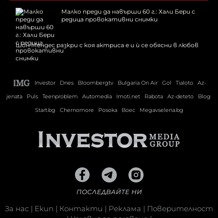
Малко преди да навърши 60 г.: Хали Бери с
редица провокативни снимки
Шон Мендес разкри с коя актриса е и ѝ се обясни в любов
Investor
Dnes
Bloombergtv
Bulgaria On Air
Gol
Tialoto
Az-
jenata
Puls
Teenproblem
Automedia
Imoti.net
Rabota
Az-deteto
Blog
Start.bg
Chernomore
Posoka
Boec
Megavselena.bg
ПОСЛЕДВАЙТЕ НИ
За нас
|
Екип
|
Контакти
|
Реклама
|
Поверителност