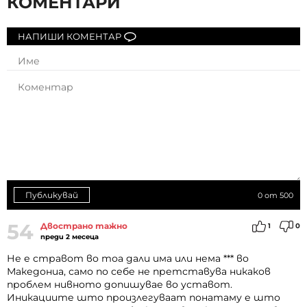
КОМЕНТАРИ
НАПИШИ КОМЕНТАР
Публикувай
0
от 500
54
Двострано тажно
1
0
преди 2 месеца
Не е стравот во тоа дали има или нема *** во
Македониа, само по себе не претставува никаков
проблем нивното допишувае во уставот.
Иникациите што произлегуваат понатаму е што