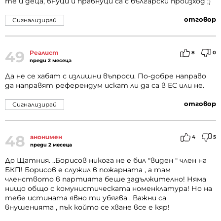
те й деца, внуци и правнуци са с български произход ;)
отговор
Сигнализирай
49
Реалист
8
0
преди 2 месеца
Да не се хабят с излишни въпроси. По-добре направо
да направят референдум искат ли да са в ЕС или не.
отговор
Сигнализирай
48
анонимен
4
5
преди 2 месеца
До Щатния. ..Борисов никога не е бил "виден " член на
БКП! Борисов е служил в пожарната , а там
членството в партията беше задължително! Няма
нищо общо с комунистическата номенклатура! Но на
тебе истината явно ти убягва . Важни са
внушенията , пък който се хване все е кяр!