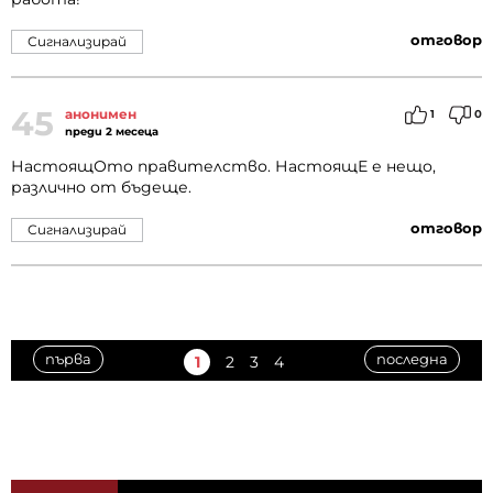
отговор
Сигнализирай
45
анонимен
1
0
преди 2 месеца
НастоящОто правителство. НастоящЕ е нещо,
различно от бъдеще.
отговор
Сигнализирай
първа
последна
1
2
3
4