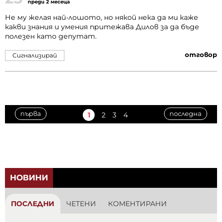
преди 2 месеца
Не му желая най-лошото, но някой нека да ми каже
какви знания и умения притежава Дилов за да бъде
полезен като депутат.
отговор
Сигнализирай
първа
последна
1
2
3
4
НОВИНИ
ПОСЛЕДНИ
ЧЕТЕНИ
КОМЕНТИРАНИ