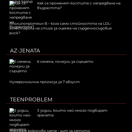
Как се променят костите с напредване на
възрастта?
Аполипопротеин B – кога само стойността на LDL-
холестерола не стига за оценка на сърдечносъдовия
риск?
AZ-JENATA
6 семена, полезни за сърцето
Нумерологична прогноза за 7 август
TEENPROBLEM
3 зодии, които най-много подбират
храната
Маникюр кокосово лате - хит за лятото