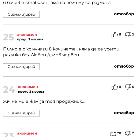
и бачев е стабилен, ама на него му се размина
отговор
Сигнализирай
25
анонимен
11
2
преди 2 месеца
Пълно е с комyняги в koчината , няма да се усети
разлика без Любен Дилов червен
отговор
Сигнализирай
24
анонимен
11
5
преди 2 месеца
хич не ми е жал за тоя продажник....
отговор
Сигнализирай
23
анонимен
20
2