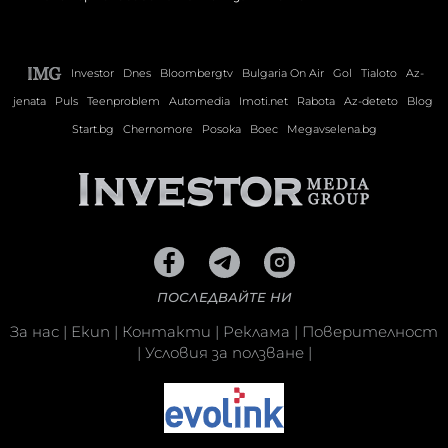
Investor
Dnes
Bloombergtv
Bulgaria On Air
Gol
Tialoto
Az-
jenata
Puls
Teenproblem
Automedia
Imoti.net
Rabota
Az-deteto
Blog
Start.bg
Chernomore
Posoka
Boec
Megavselena.bg
ПОСЛЕДВАЙТЕ НИ
За нас
|
Екип
|
Контакти
|
Реклама
|
Поверителност
|
Условия за ползване
|