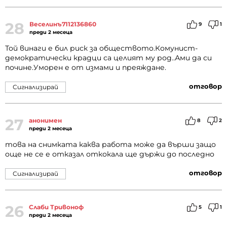
28
Веселинъ7112136860
9
1
преди 2 месеца
Той винаги е бил риск за обществото.Комунист-
демократически крадци са целият му род..Ами да си
почине.Уморен е от измами и преяждане.
отговор
Сигнализирай
27
анонимен
8
2
преди 2 месеца
това на снимката каква работа може да върши защо
още не се е отказал откокала ще държи до последно
отговор
Сигнализирай
26
Слаби Тривоноф
5
1
преди 2 месеца