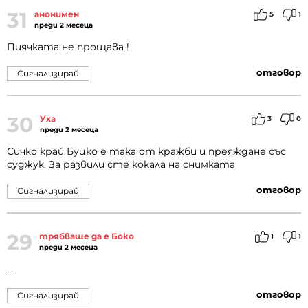
31
анонимен
5
1
преди 2 месеца
Пиячката не прощава !
отговор
Сигнализирай
30
Уха
3
0
преди 2 месеца
Сичко край Буцко е така от кражби и преяждане със
суджук. За развили сте кокала на снимката
отговор
Сигнализирай
29
трябваше да е Боко
1
1
преди 2 месеца
...
отговор
Сигнализирай