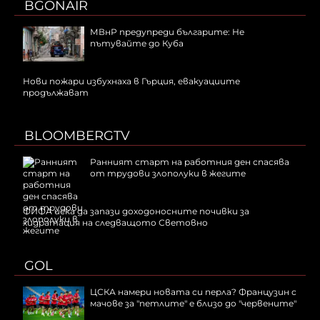
BGONAIR
МВнР предупреди българите: Не
пътувайте до Куба
Нови пожари избухнаха в Гърция, евакуациите
продължават
BLOOMBERGTV
Ранният старт на работния ден спасява
от трудови злополуки в жегите
ФИФА иска да запази доходоносните почивки за
хидратация на следващото Световно
GOL
ЦСКА намери новата си перла? Французин с
мачове за "петлите" е близо до "червените"