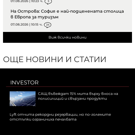
07.08.2026 | 10:23 ч.
3
На Острова: София е най-подценената столица
в Европа за туризъм
07.08.2026 | 10:15 ч.
24
Виж всички новини
ОЩЕ НОВИНИ И СТАТИИ
INVESTOR
САЩ въвеждат 15% мита върху вноса на
полисилиций и свързани продукти
Lyft отчита рекордни резервации, но по-големите
отстъпки ограничиха печалбата