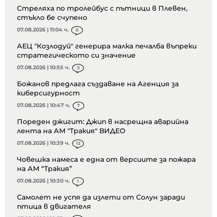
Стреляха по тролейбус с пътници в Плевен,
стъкло бе счупено
07.08.2026 | 11:04 ч.
0
АЕЦ "Козлодуй" генерира малка печалба въпреки
стратегическото си значение
07.08.2026 | 10:55 ч.
3
Божанов предлага създаване на Агенция за
киберсигурност
07.08.2026 | 10:47 ч.
7
Пореден джигит: Джип в насрещна аварийна
лента на АМ "Тракия" ВИДЕО
07.08.2026 | 10:39 ч.
12
Човешка намеса е една от версиите за пожара
на АМ “Тракия”
07.08.2026 | 10:30 ч.
1
Самолет не успя да излети от Солун заради
птица в двигателя