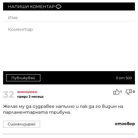
НАПИШИ КОМЕНТАР
Публикувай
0
от 500
32
анонимен
1
0
преди 2 месеца
Желая му да оздравее напълно и пак да го видим на
парламентарната трибуна.
отговор
Сигнализирай