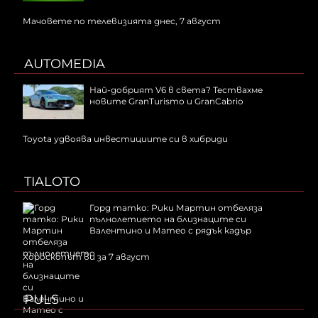
Мачовете по телевизията днес, 7 август
AUTOMEDIA
Най-добрият V6 в света? Тествахме
новите GranTurismo и GranCabrio
Toyota удвоява инвестициите си в хибриди
TIALOTO
Горд татко: Рики Мартин отбеляза
пълнолетието на близнаците си
Валентино и Матео с рядък кадър
Хороскопът ви за 7 август
PULS