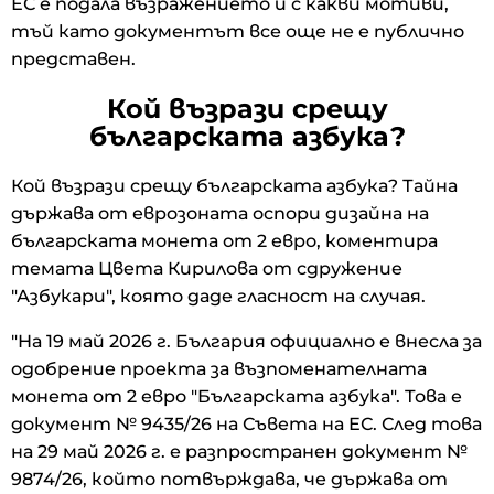
ЕС е подала възражението и с какви мотиви,
тъй като документът все още не е публично
представен.
Кой възрази срещу
българската азбука?
Кой възрази срещу българската азбука? Тайна
държава от еврозоната оспори дизайна на
българската монета от 2 евро, коментира
темата Цвета Кирилова от сдружение
"Азбукари", която даде гласност на случая.
"На 19 май 2026 г. България официално е внесла за
одобрение проекта за възпоменателната
монета от 2 евро "Българската азбука". Това е
документ № 9435/26 на Съвета на ЕС. След това
на 29 май 2026 г. е разпространен документ №
9874/26, който потвърждава, че държава от