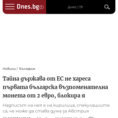
Днес | 19
Новини
България
Тайна държава от ЕС не хареса
първата българска възпоменателна
монета от 2 евро, блокира я
Надписът на нея е на кирилица, спекулациите
са, че може да става дума за Австрия