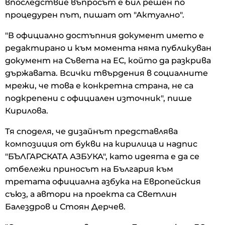
впоследствие въпросът е бил решен по
процедурен път, пишат от "Актуално".
"В официално достъпния документ името е
редактирано и към момента няма публикуван
документ на Съвета на ЕС, който да разкрива
държавата. Всички твърдения в социалните
мрежи, че това е конкретна страна, не са
подкрепени с официален източник", пише
Кирилова.
Тя споделя, че дизайнът представлява
композиция от букви на кирилица и надпис
"БЪЛГАРСКАТА АЗБУКА", като идеята е да се
отбележи приносът на България към
третата официална азбука на Европейския
съюз, а автори на проекта са Светлин
Балездров и Стоян Дерчев.