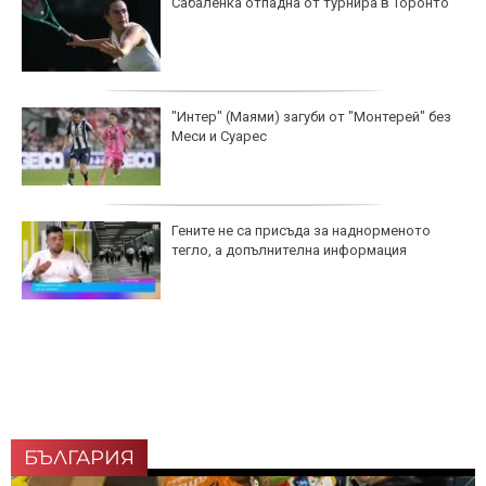
Сабаленка отпадна от турнира в Торонто
"Интер" (Маями) загуби от "Монтерей" без
Меси и Суарес
Гените не са присъда за наднорменото
тегло, а допълнителна информация
БЪЛГАРИЯ