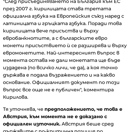
"След присъединяването на България към ЕС
през 2007 г. кирилицата става третата
официална азбука на Европейския съюз наред с
латиницата и гръцката азбука. Поради това
кирилицата вече присъства и върху
евробанкнотите, а с българските евро
монети присъствието ѝ се разширява и върху
евромонетите. Най-интересният въпрос в
момента остава не дали монетата ще бъде
издадена (по всичко личи, че да), а коя точно
държава е подала възражението и на какво
основание. Официалният документ по този
въпрос все още не е публичен", коментира
Кирилова.
Тя уточнява, че
предположението, че това е
Австрия, към момента не е доказано с
официален източник.
Австрия беше сред
държавите с по-критична позиция по