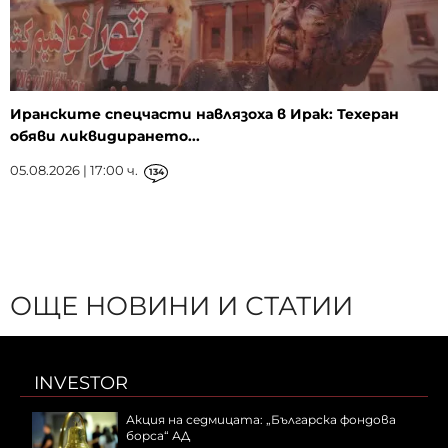
Иранските спецчасти навлязоха в Ирак: Техеран
обяви ликвидирането...
05.08.2026 | 17:00 ч.
134
ОЩЕ НОВИНИ И СТАТИИ
INVESTOR
Акция на седмицата: „Българска фондова
борса“ АД