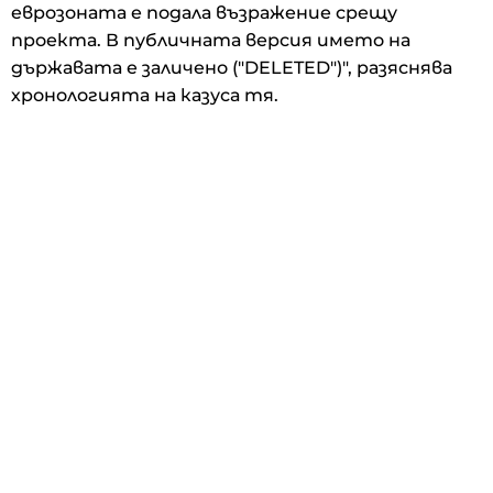
еврозоната е подала възражение срещу
проекта. В публичната версия името на
държавата е заличено ("DELETED")", разяснява
хронологията на казуса тя.