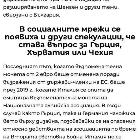
разширяването на Шенген и други теми,
свързани с България.
В социалните мрежи се
появиха и други спекулации, че
става въпрос за Гърция,
Хърватия или Чехия
Последният път, когато възпоменателна
монета от 2 евро беше отменена поради
възражения от държави-членки на ЕС, беше
през 2019 г., когато Италия се опита да
емитира възпоменателна монета на
Националната алпийска асоциация. В този
случай както Гърция, така и Германия наложиха
вето върху дизайна, позовавайки се на опасения
относно действията на асоциацията по време
на Втората световна война. Италия не се