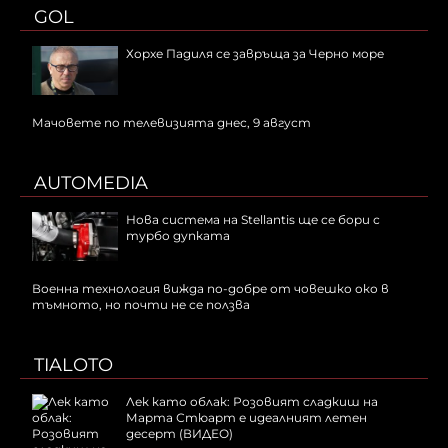
GOL
Хорхе Падиля се завръща за Черно море
Мачовете по телевизията днес, 9 август
AUTOMEDIA
Нова система на Stellantis ще се бори с
турбо дупката
Военна технология вижда по-добре от човешко око в
тъмното, но почти не се ползва
TIALOTO
Лек като облак: Розовият сладкиш на
Марта Стюарт е идеалният летен
десерт (ВИДЕО)