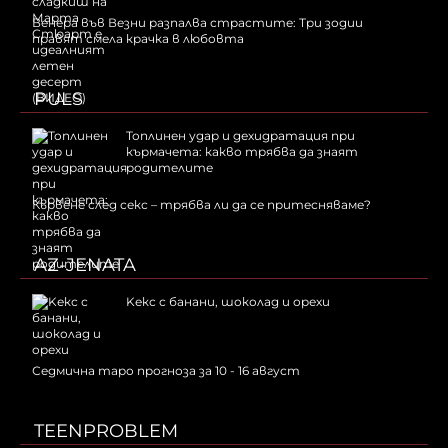
Венера във Везни разпалва страстите: Три зодии
правят смела крачка в любовта
PULS
Топлинен удар и дехидратация при
кърмачета: какво трябва да знаят
родителите
Кървене след секс – трябва ли да се притесняваме?
AZ-JENATA
Kекс с банани, шоколад и орехи
Седмична таро прогноза за 10 - 16 август
TEENPROBLEM