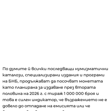
По думите й всички последващи нумизматични
каталози, специализирани издания и програми
на БНБ, продължават да посочват монетата
като планирана за издаване през втората
половина на 2026 г. с тираж 1 000 000 броя и
това е силен индикатор, че възражението не е
довело до отпадане на емисията или че