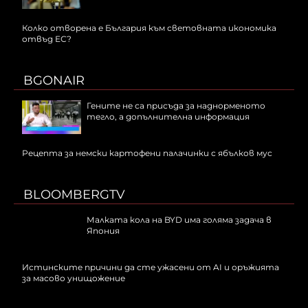
Колко отворена е България към световната икономика
отвъд ЕС?
BGONAIR
Гените не са присъда за наднорменото
тегло, а допълнителна информация
Рецепта за немски картофени палачинки с ябълков мус
BLOOMBERGTV
Малката кола на BYD има голяма задача в
Япония
Истинските причини да сте ужасени от AI и оръжията
за масово унищожение