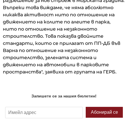
разрешение за нов строеж в Морската градина.
Въпреки това виждаме, че няма абсолютно
никаква активност нито по отношение на
движението на колите по алеите в парка,
нито по отношение на незаконното
строителство. Това показва двойните
стандарти, които се прилагат от ПП-ДБ във
Варна по отношение на незаконното
строителство, зелената система и
движението на автомобили в парковите
пространства", заявиха от групата на ГЕРБ.