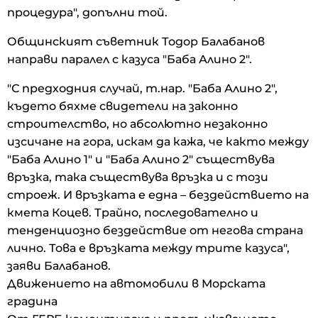
процедура", допълни той.
Общинският съветник Тодор Балабанов
направи паралел с казуса "Баба Алино 2".
"С предходния случай, т.нар. "Баба Алино 2",
където бяхме свидетели на законно
строителство, но абсолютно незаконно
изсичане на гора, искам да кажа, че както между
"Баба Алино 1" и "Баба Алино 2" съществува
връзка, така съществува връзка и с този
строеж. И връзката е една – бездействието на
кмета Коцев. Трайно, последователно и
тенденциозно бездействие от негова страна
лично. Това е връзката между трите казуса",
заяви Балабанов.
Движението на автомобили в Морската
градина