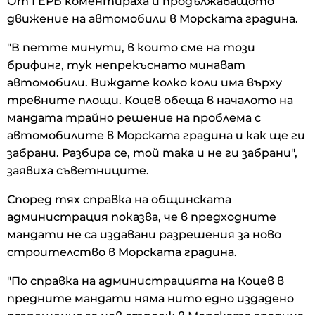
От ГЕРБ коментираха и продължаващото
движение на автомобили в Морската градина.
"В петте минути, в които сме на този
брифинг, тук непрекъснато минават
автомобили. Виждате колко коли има върху
тревните площи. Коцев обеща в началото на
мандата трайно решение на проблема с
автомобилите в Морската градина и как ще ги
забрани. Разбира се, той така и не ги забрани",
заявиха съветниците.
Според тях справка на общинската
администрация показва, че в предходните
мандати не са издавани разрешения за ново
строителство в Морската градина.
"По справка на администрацията на Коцев в
предните мандати няма нито едно издадено