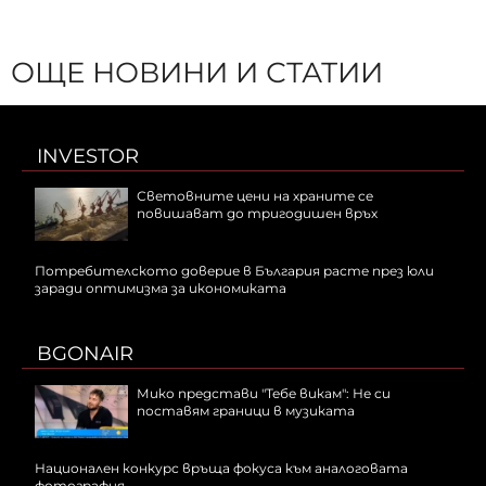
ОЩЕ НОВИНИ И СТАТИИ
INVESTOR
Световните цени на храните се
повишават до тригодишен връх
Потребителското доверие в България расте през юли
заради оптимизма за икономиката
BGONAIR
Мико представи "Тебе викам": Не си
поставям граници в музиката
Национален конкурс връща фокуса към аналоговата
фотография