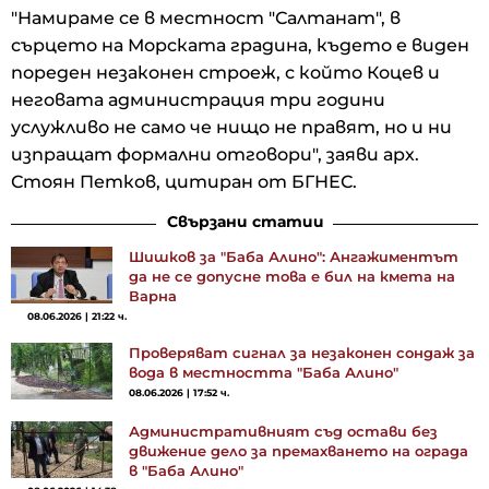
"Намираме се в местност "Салтанат", в
сърцето на Морската градина, където е виден
пореден незаконен строеж, с който Коцев и
неговата администрация три години
услужливо не само че нищо не правят, но и ни
изпращат формални отговори", заяви арх.
Стоян Петков, цитиран от БГНЕС.
Свързани статии
Шишков за "Баба Алино": Ангажиментът
да не се допусне това е бил на кмета на
Варна
08.06.2026 | 21:22 ч.
Проверяват сигнал за незаконен сондаж за
вода в местността "Баба Алино"
08.06.2026 | 17:52 ч.
Административният съд остави без
движение дело за премахването на ограда
в "Баба Алино"