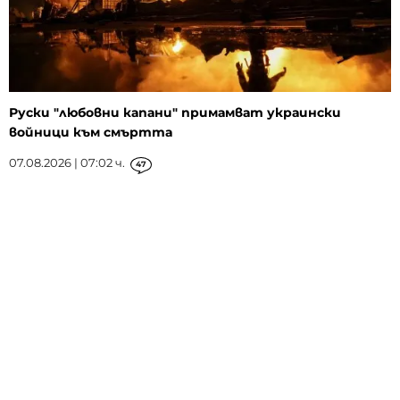
Руски "любовни капани" примамват украински
войници към смъртта
07.08.2026 | 07:02 ч.
47