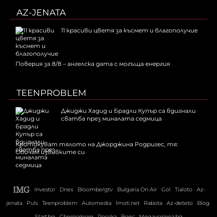
AZ-JENATA
11 красиви цветя за късмет и благополучие
Поверия за 8/8 – ангелска дата с могъща енергия
TEENPROBLEM
Джиджи Хадид и Брадли Купър са вдигнали
сватба през миналата седмица
Критикуват тялото на Джорджина Родригес, тя:
Обичам извивките си
Investor
Dnes
Bloombergtv
Bulgaria On Air
Gol
Tialoto
Az-
jenata
Puls
Teenproblem
Automedia
Imoti.net
Rabota
Az-deteto
Blog
Start.bg
Chernomore
Posoka
Boec
Megavselena.bg