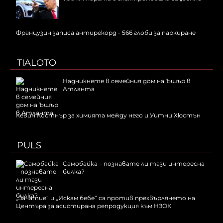
Французин записа антирекорд - 566 глоби за паркиране
TIALOTO
Надникнете в семейния дом на Ъшър в
Атланта
Кевин Костнър за химията между него и Уитни Хюстън
PULS
Самобайка – познавате ли тази интересна
билка?
„Зачатие“ и „Искам бебе“ са против прехвърлянето на
Центъра за асистирана репродукция към НЗОК