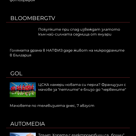
BLOOMBERGTV
Покупките при спад извеждат златото
към най-силната седмица от януари
Голямата драма в НАТФИЗ даде живот на микродрамите
в България
GOL
ЦСКА намери новата си перла? Французин с
мачове за "петлите" е близо до "червените"
Мачовете по телевизията днес, 7 август
AUTOMEDIA
Тръмп: Хората с електромобили са „болни“