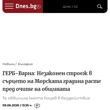
Днес | 42
Новини
България
ГЕРБ-Варна: Незаконен строеж в
сърцето на Морската градина расте
пред очите на общината
Те обвиниха кмета Коцев в бездействие
09.06.2026 | 13:35 ч.
27