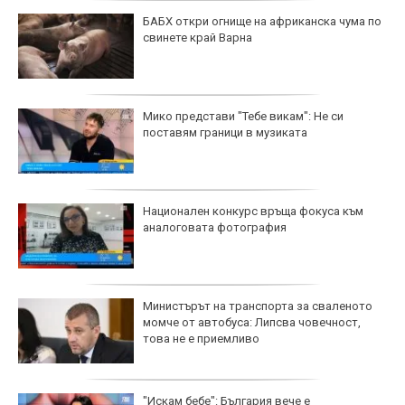
БАБХ откри огнище на африканска чума по
свинете край Варна
Мико представи "Тебе викам": Не си
поставям граници в музиката
Национален конкурс връща фокуса към
аналоговата фотография
Министърът на транспорта за сваленото
момче от автобуса: Липсва човечност,
това не е приемливо
"Искам бебе": България вече е