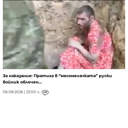
За наказание: Пратиха в “месомелачката” руски
войник облечен...
06.08.2026 | 23:00 ч.
137