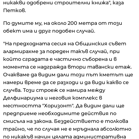
никакви одобрени строителни книжа", каза
Петков.
По думите му, на около 200 метра от този
обект има и друг подобен случай.
"На предходната сесия на Общинския съвет
алармирахме за пореден такъв случай, при
който сградата е частично съборена и в
момента се надгражда втори тавански етаж.
Очакваме да видим дали този път кметът ще
намери време да се разходи и да види какво се
случва. Този строеж се намира между
Делфинариума и неговия комплекс в
местността "Хоризонт". Да видим дали ще
предприеме необходимите действия по
смисъла на закона. Бездействието е толкова
трайно, че по случая не е мръднала абсолютно
по никакъв начин цялата административна