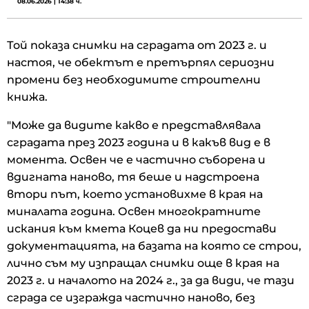
08.06.2026 | 14:38 ч.
Той показа снимки на сградата от 2023 г. и
настоя, че обектът е претърпял сериозни
промени без необходимите строителни
книжа.
"Може да видите какво е представлявала
сградата през 2023 година и в какъв вид е в
момента. Освен че е частично съборена и
вдигната наново, тя беше и надстроена
втори път, което установихме в края на
миналата година. Освен многократните
искания към кмета Коцев да ни предостави
документацията, на базата на която се строи,
лично съм му изпращал снимки още в края на
2023 г. и началото на 2024 г., за да види, че тази
сграда се изгражда частично наново, без