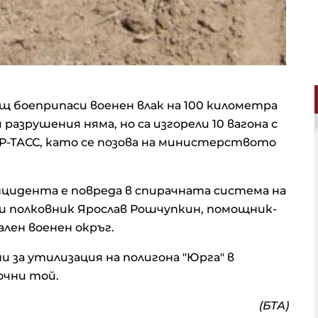
щ боеприпаси военен влак на 100 километра
разрушения няма, но са изгорели 10 вагона с
Р-ТАСС, като се позова на министерството
нцидента е повреда в спирачната система на
щи полковник Ярослав Рошчупкин, помощник-
лен военен окръг.
 за утилизация на полигона "Юрга" в
очни той.
(БТА)