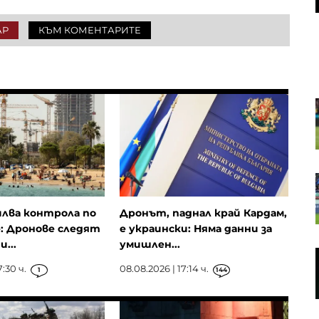
АР
КЪМ КОМЕНТАРИТЕ
Квантовата заплаха затяга
примката около врата на
криптовалутите
Кадър на деня за 8 август
илва контрола по
Дронът, паднал край Кардам,
: Дронове следят
е украински: Няма данни за
...
умишлен...
Дронът, паднал на българска
територия, най-вероятно е дрон-
7:30 ч.
08.08.2026 | 17:14 ч.
1
144
примамка „Майя“