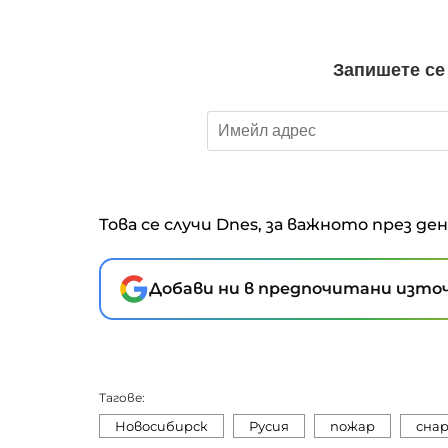
Това се случи Dnes, за важното през де
Добави ни в предпочитани източ
Тагове:
Новосибирск
Русия
пожар
сна