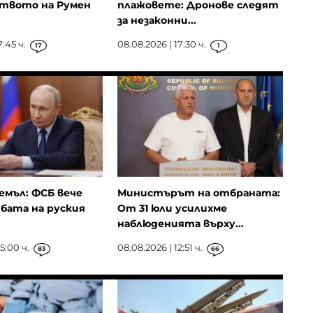
твото на Румен
плажовете: Дронове следят
за незаконни...
7:45 ч.
08.08.2026 | 17:30 ч.
17
1
емъл: ФСБ вече
Министърът на отбраната:
бата на руския
От 31 юли усилихме
наблюденията върху...
5:00 ч.
08.08.2026 | 12:51 ч.
83
66