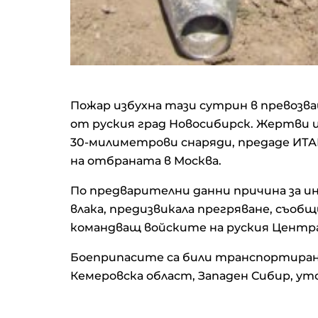
Пожар избухна тази сутрин в превозва
от руския град Новосибирск. Жертви и 
30-милиметрови снаряди, предаде ИТА
на отбраната в Москва.
По предварителни данни причина за и
влака, предизвикала прегряване, съоб
командващ войските на руския Центра
Боеприпасите са били транспортирани
Кемеровска област, Западен Сибир, ут