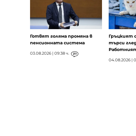
Готвят голяма промяна в
Гръцкият 
пенсионната система
търси глед
Работният 
03.08.2026 | 09:38 ч.
211
04.08.2026 | 0