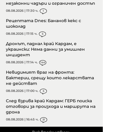
незаконни чадъри и ограничен достъп
08.08.2026 | 17:30 ч.
1
Рецептата Dnes: Бананов кекс с
шоколад
08.08.2026 | 17:15 ч.
5
Дронът, паднал край Кардам, е
украински: Няма данни за умишлен
инцидент
08.08.2026 | 17:14 ч.
144
Невидимият враг на фронта:
Бактерии, срещу които лекарствата
не действат
08.08.2026 | 17:00 ч.
5
След взрива край Кардам: ГЕРБ поиска
отговори за произхода и маршрута на
дрона
08.08.2026 | 16:45 ч.
31
Виж всички новини