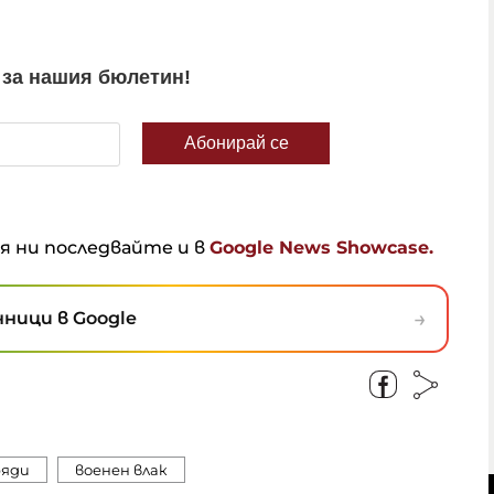
ня ни последвайте и в
Google News Showcase.
→
ници в Google
ряди
военен влак