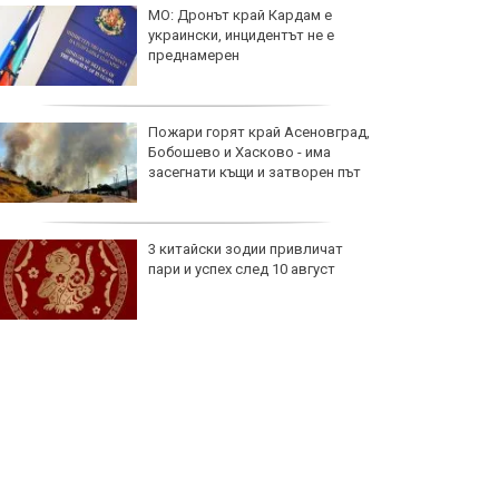
МО: Дронът край Кардам е
украински, инцидентът не е
преднамерен
Пожари горят край Асеновград,
Бобошево и Хасково - има
засегнати къщи и затворен път
3 китайски зодии привличат
пари и успех след 10 август