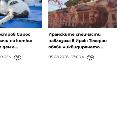
остров Сирос
Иранските спецчасти
ачи на котки:
навлязоха в Ирак: Техеран
ден е...
обяви ликвидирането...
0:05 ч.
05.08.2026 | 17:00 ч.
32
134