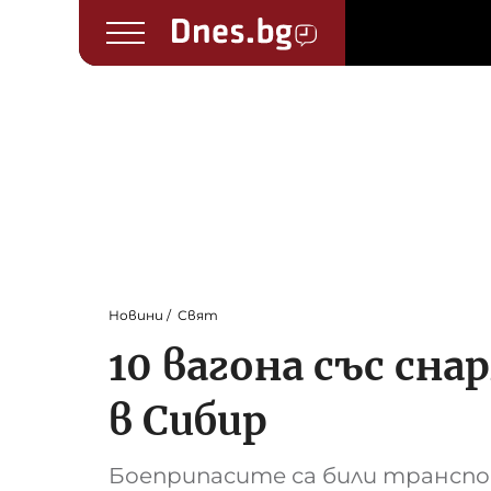
Новини
Свят
10 вагона със сна
в Сибир
Боеприпасите са били трансп