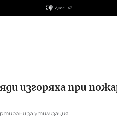
Днес | 47
ряди изгоряха при пожа
ортирани за утилизация