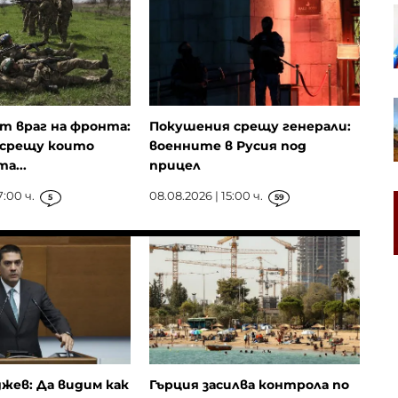
Създадена през 2022 г. компания
е в основата на украинските
атаки с дронове срещу Русия
Енергийният бизнес на Huawei
намира нови пазари
т враг на фронта:
Покушения срещу генерали:
 срещу които
военните в Русия под
а...
прицел
7:00 ч.
08.08.2026 | 15:00 ч.
5
Партията на унгарския премиер
59
номинира бивш съдя от
Върховния съд за президент
жев: Да видим как
Гърция засилва контрола по