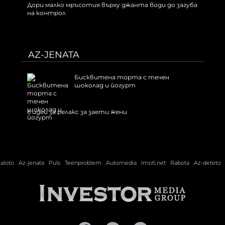
Дори малко мръсотия върху джанта води до загуба
на контрол
AZ-JENATA
Бисквитена торта с течен
шоколад и йогурт
6 идеи за релакс за заети жени
ialoto
Az-jenata
Puls
Teenproblem
Automedia
Imoti.net
Rabota
Az-deteto