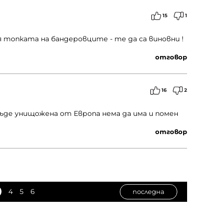
15
1
ля топката на бандеровците - те да са виновни !
отговор
16
2
ъде унищожена от Европа нема да има и помен
отговор
4
5
6
последна