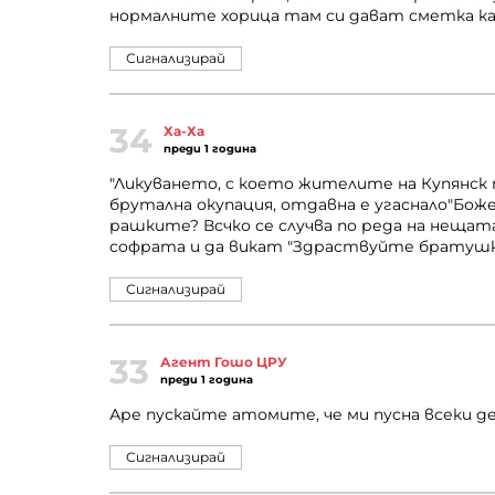
нормалните хорица там си дават сметка как
Сигнализирай
34
Ха-Ха
преди 1 година
"Ликуването, с което жителите на Купянск
брутална окупация, отдавна е угаснало"Боже,
рашките? Всчко се случва по реда на нещат
софрата и да викат "Здраствуйте братушк
Сигнализирай
33
Агент Гошо ЦРУ
преди 1 година
Аре пускайте атомите, че ми пусна всеки де
Сигнализирай