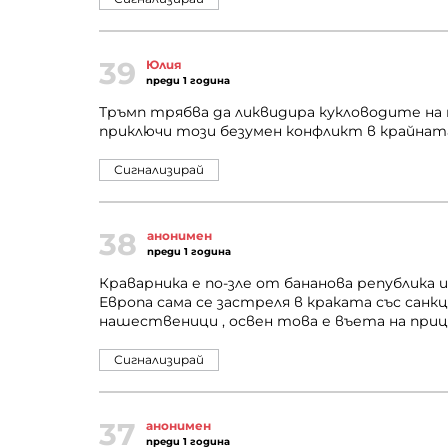
39
Юлия
преди 1 година
Тръмп трябва да ликвидира кукловодите на м
приключи този безумен конфликт в крайнат
Сигнализирай
38
анонимен
преди 1 година
Краварника е по-зле от бананова република 
Европа сама се застреля в краката със сан
нашественици , освен това е въета на прице
Сигнализирай
37
анонимен
преди 1 година