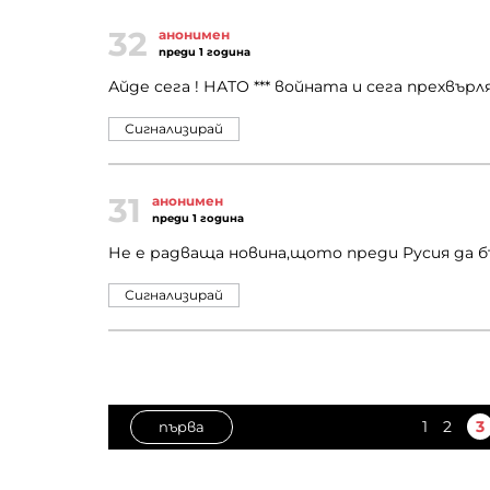
32
анонимен
преди 1 година
Айде сега ! НАТО *** войната и сега прехвър
Сигнализирай
31
анонимен
преди 1 година
Не е радваща новина,щото преди Русия да б
Сигнализирай
1
2
3
първа