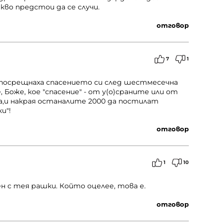
во предстои да се случи.
отговор
7
1
 посрещнаха спасението си след шестмесечна
 Боже, кое "спасение" - от у(о)сраните или от
а,и накрая останалите 2000 да постилат
и"!
отговор
1
10
н с тея рашки. Който оцелее, това е.
отговор