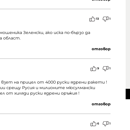
13
1
ошеника Зеленски, ако иска по-бързо да
а област.
отговор
9
1
и взет на прицел от 4000 руски ядрени ракети !
кции срещу Русия и милионите мюсулмански
л от хиляди руски ядрени оръжия !
отговор
6
1