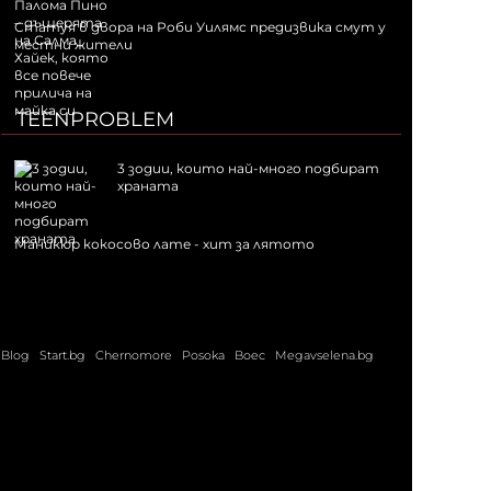
Статуя в двора на Роби Уилямс предизвика смут у
местни жители
TEENPROBLEM
3 зодии, които най-много подбират
храната
Маникюр кокосово лате - хит за лятото
Blog
Start.bg
Chernomore
Posoka
Boec
Megavselena.bg