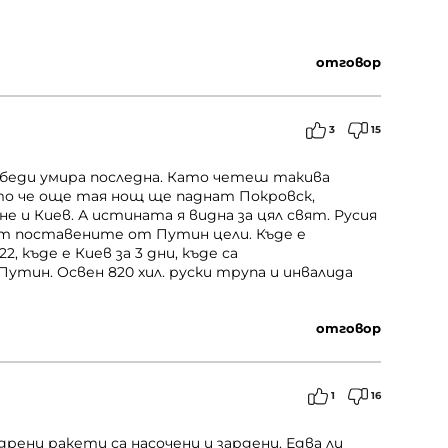
отговор
3
15
беди умира последна. Като четеш такива
то че още тая нощ ще паднат Покровск,
не и Киев. А истината я видна за цял свят. Русия
 от поставените от Путин цели. Къде е
, къде е Киев за 3 дни, къде са
тин. Освен 820 хил. руски трупа и инвалида
отговор
1
16
дрени ракети са насочени и зардени. Едва ли