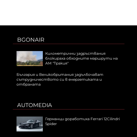
BGONAIR
Километрични задръствания
блокираха обходните маршрути на
АМ "Тракия"
България и Великобритания задълбочават
сътрудничеството си в енергетиката и
отбраната
AUTOMEDIA
Германци доработиха Ferrari 12Cilindri
Spider