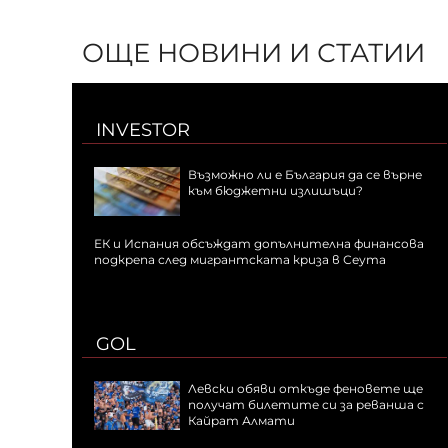
ОЩЕ НОВИНИ И СТАТИИ
INVESTOR
Възможно ли е България да се върне
към бюджетни излишъци?
ЕК и Испания обсъждат допълнителна финансова
подкрепа след мигрантската криза в Сеута
GOL
Левски обяви откъде феновете ще
получат билетите си за реванша с
Кайрат Алмати