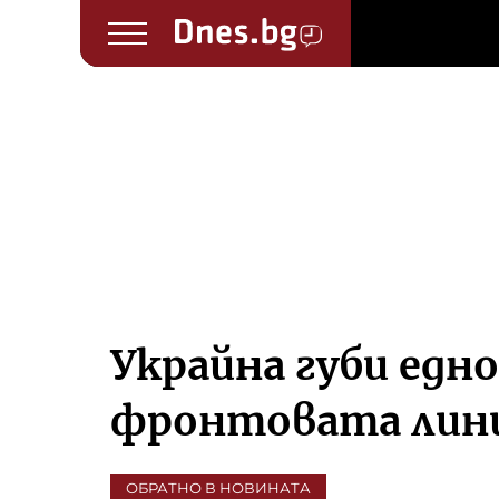
Украйна губи едн
фронтовата лин
ОБРАТНО В НОВИНАТА