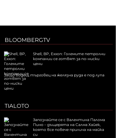
BLOOMBERGTV
Shell, BP, Exxon: Големите петролни
компании се готвят за по-ниски
цени
Защо водещ търговец на желязна руда е под лупа
TIALOTO
Запознайте се с Валентина Палома
Пино – дъщерята на Салма Хайек,
която все повече прилича на майка
си