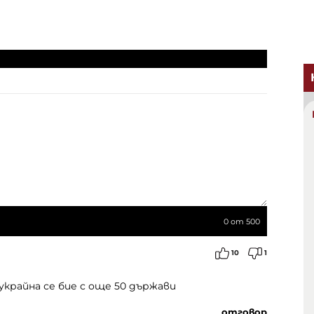
0
от 500
10
1
 украйна се бие с още 50 държави
отговор