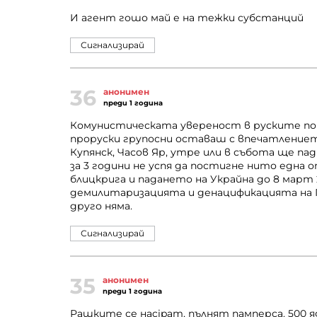
И агент гошо май е на тежки субстанций
Сигнализирай
36
анонимен
преди 1 година
Комунистическата увереност в руските по
проруски групосни оставаш с впечатление
Купянск, Часов Яр, утре или в събота ще пад
за 3 години не успя да постигне нито една
блицкрига и падането на Украйна до 8 март 22
демилитаризацията и денацификацията на Пу
друго няма.
Сигнализирай
35
анонимен
преди 1 година
Рашките се наcipaт, пълнят памперса. 500 я