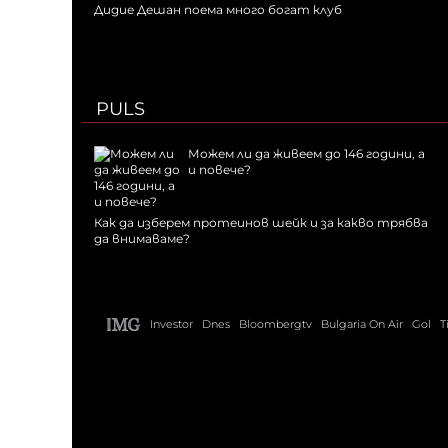
Дидие Дешан поема много богат клуб
PULS
Можем ли да живеем до 146 години, а
и повече?
Как да изберем протеинов шейк и за какво трябва
да внимаваме?
Investor
Dnes
Bloombergtv
Bulgaria On Air
Gol
T