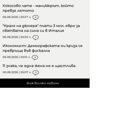
Кокосово лате - маникюрът, който
превзе лятото
06.08.2026 | 20:37 ч.
0
"Краля на дюнера" плати 3 млн. евро за
сватбата на сина си в Италия
06.08.2026 | 20:30 ч.
1
Икономист: Демографската ни криза се
превръща във фискална
06.08.2026 | 20:15 ч.
5
11 знака, че една жена не е щастлива
06.08.2026 | 20:07 ч.
3
Виж всички новини