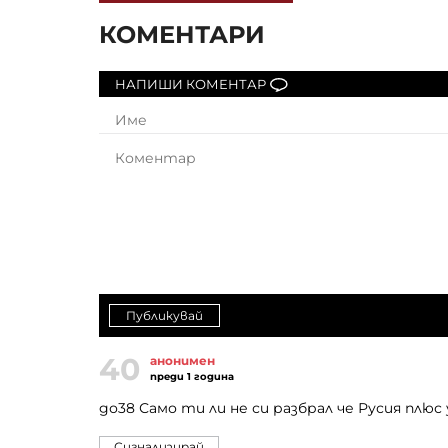
КОМЕНТАРИ
НАПИШИ КОМЕНТАР
Публикувай
40
анонимен
преди 1 година
до38 Само ти ли не си разбрал че Русия плюс
Сигнализирай