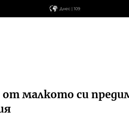
Днес | 109
о от малкото си преди
ия