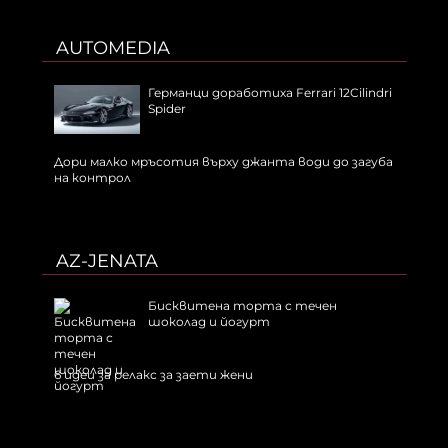
AUTOMEDIA
Германци доработиха Ferrari 12Cilindri
Spider
Дори малко мръсотия върху джанта води до загуба
на контрол
AZ-JENATA
Бисквитена торта с течен
шоколад и йогурт
6 идеи за релакс за заети жени