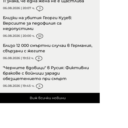
11 знака, че една жена не е щастлива
06.08.2026 | 20:07 ч.
3
Близки на убития Георги Кузев:
Версиите за педофилия са
недопустими
06.08.2026 | 20:00 ч.
62
Близо 12 000 смъртни случаи в Германия,
свързани с жегите
06.08.2026 | 19:52 ч.
8
"Черните вдовици" в Русия: Фиктивни
бракове с войници заради
обезщетението при смърт
06.08.2026 | 19:45 ч.
4
Виж всички новини