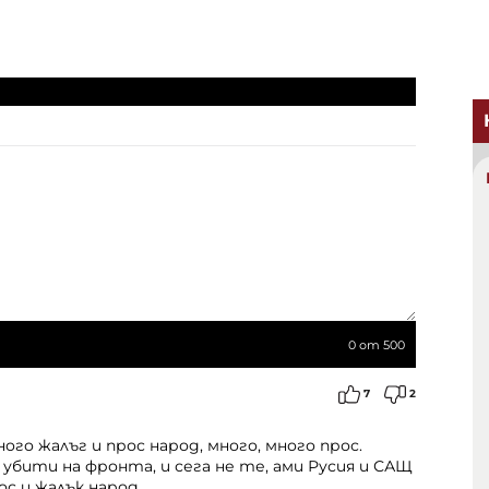
0
от 500
7
2
ого жалъг и прос народ, много, много прос.
 убити на фронта, и сега не те, ами Русия и САЩ
с и жалък народ.