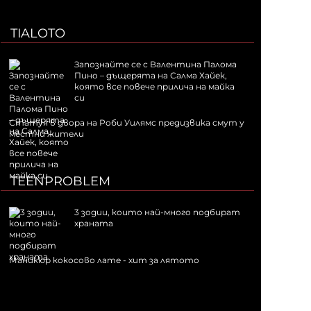
TIALOTO
Запознайте се с Валентина Палома
Пино – дъщерята на Салма Хайек,
която все повече прилича на майка
си
Статуя в двора на Роби Уилямс предизвика смут у
местни жители
TEENPROBLEM
3 зодии, които най-много подбират
храната
Маникюр кокосово лате - хит за лятото