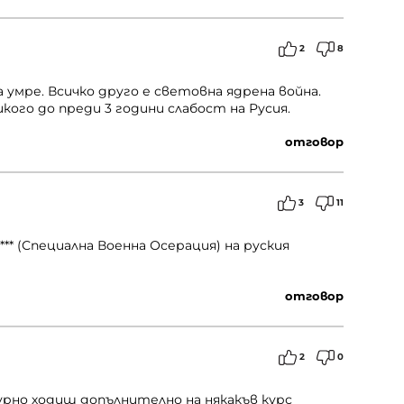
2
8
 умре. Всичко друго е световна ядрена война.
ого до преди 3 години слабост на Русия.
отговор
3
11
** (Специална Военна Осерация) на руския
отговор
2
0
игурно ходиш допълнително на някакъв курс