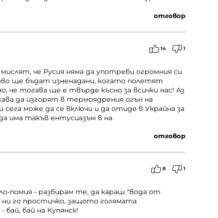
отговор
14
1
 мислят, че Русия няма да употреби огромния си
ово ще бъдат изненадани, когато полетят
 че тогава ще е твърде късно за всички нас! Аз
жава да изгорят в термоядрения огън на
 сега може да се включи и да отиде в Украйна за
 да има такъв ентусиазъм в на
отговор
8
1
ло-помия - разбирам те, да караш "вода от
и ни го простичко, защото голямата
бай, бай на Купянск!