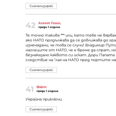
Сигнализирай
42
Агент Гошо,
преди 1 година
Те точно такива *** или, като тебе не вярва
ако НАТО продължава да се доближава до грани
изненадани, че това се случи! Владимир Пу
наглеците от НАТО, че е време да спрат, но
безнаказано каквото си искат. Дори Папата 
следствие на "лая на НАТО пред портите на
Сигнализирай
41
Факт
преди 1 година
Украйна приключи.
Сигнализирай