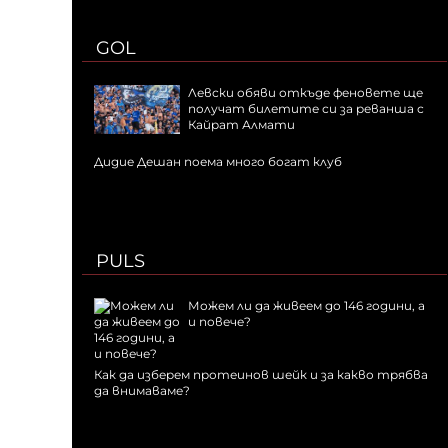
GOL
Левски обяви откъде феновете ще
получат билетите си за реванша с
Кайрат Алмати
Дидие Дешан поема много богат клуб
PULS
Можем ли да живеем до 146 години, а
и повече?
Как да изберем протеинов шейк и за какво трябва
да внимаваме?