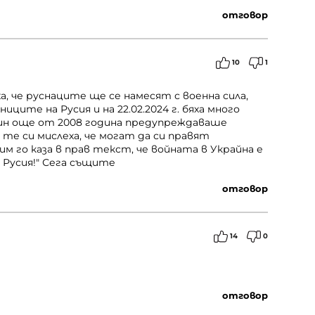
отговор
10
1
ха, че руснаците ще се намесят с военна сила,
ците на Русия и на 22.02.2024 г. бяха много
тин още от 2008 година предупреждаваше
 те си мислеха, че могат да си правят
им го каза в прав текст, че войната в Украйна е
 Русия!" Сега същите
отговор
14
0
отговор