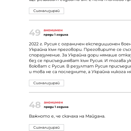
Сигнализирай
49
анонимен
преди 1 година
2022 г. Русия с ограничен експедиционен воен
Украйна към преговори. Преговирите се съ
споразумение. За Украйна дори нямаше отказ
без се присъединяват към Русия. И тогава у
воюват с Русия. В резултат Русия присъед
и това не са последните, а Украйна никога н
Сигнализирай
48
анонимен
преди 1 година
Важното е, че скачаха на Майдана.
Сигнализирай