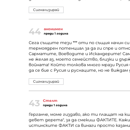
Сигнализирай
44
анонимен
преди 1 година
Сега същите тези *** оти по същия начин си
термоядрен потенциал за да ги спре и отн
Сарматите, Воеводите и Искандерите! Само,
не желая аз, моето семейство, близки и дър
войната! Който толкова много мрази Русия и
да се бие с Русия и руснаците, но не виждам
Сигнализирай
43
Стелт
преди 1 година
Герганче, моме гиздаво, ако ти плащат на ки
девет дерета", за да смекиш ФАКТИТЕ. Каж
истинските ФАКТИ са винаги просто казани - 