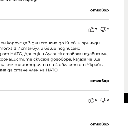
отговор
7
2
ен корпус за 3 дни стигне до Киев, и принуди
стояха в Истанбул и беше подписано
 от НАТО, Донецк и Луганск ставаха независими,
кронацистите скъсаха договора, казаха че ще
ини към територията си 4 области от Украйна,
яма да стане член на НАТО.
отговор
6
2
отговор