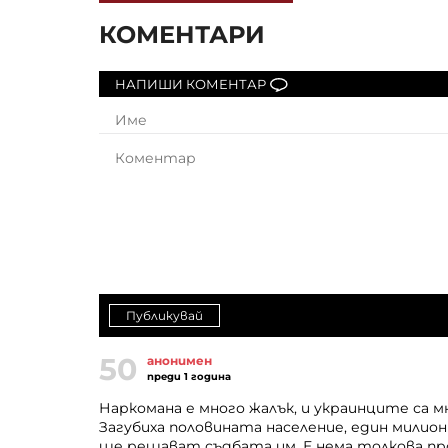
КОМЕНТАРИ
НАПИШИ КОМЕНТАР
Публикувай
50
анонимен
преди 1 година
Наркомана е много жалък, и украинците са мн
Загубиха половината население, един милион
ще решават съдбата им. Е нема толкова про