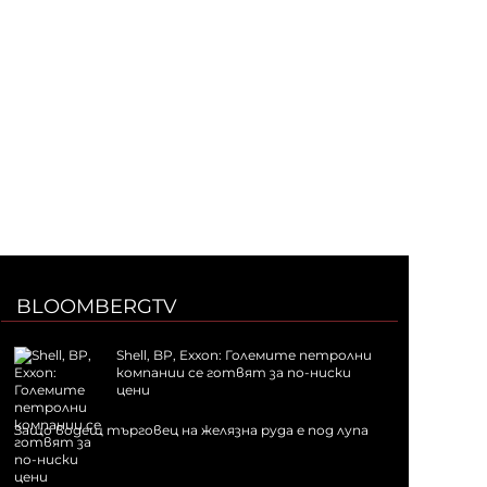
BLOOMBERGTV
Shell, BP, Exxon: Големите петролни
компании се готвят за по-ниски
цени
Защо водещ търговец на желязна руда е под лупа