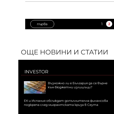
1
2
първа
ОЩЕ НОВИНИ И СТАТИИ
INVESTOR
Възможно ли е България да се върне
към бюджетни излишъци?
ЕК и Испания обсъждат допълнителна финансова
подкрепа след мигрантската криза в Сеута