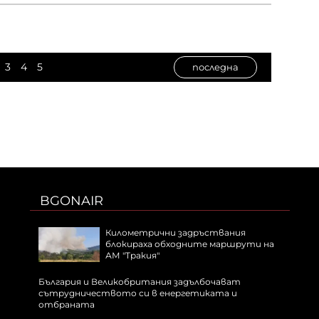
3
4
5
последна
BGONAIR
Километрични задръствания
блокираха обходните маршрути на
АМ "Тракия"
България и Великобритания задълбочават
сътрудничеството си в енергетиката и
отбраната