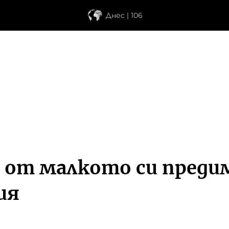
Днес | 106
о от малкото си преди
ия