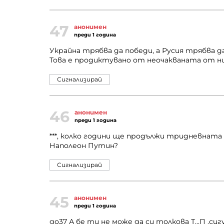
47
анонимен
преди 1 година
Украйна трябва да победи, а Русия трябва да
Това е продиктувано от неочакваната от ник
Сигнализирай
46
анонимен
преди 1 година
***, колко години ще продължи тридневната *
Наполеон Путин?
Сигнализирай
45
анонимен
преди 1 година
до37 А бе ти не може да си толкова Т...П ,с