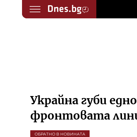
Украйна губи едн
фронтовата лин
ОБРАТНО В НОВИНАТА