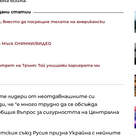
на война.
зани статии
Войната влиза в предизборната
кампания в Русия, а все по-малко
ф, вместо да посрещне телата на американски
руснаци вярват в победата
 и Мъск СНИМКИ/ВИДЕО
Търговци виждат
несъответствия, които могат да
провалят Вертикалния газов
коридор
ртрет на Тръмп: Той унищожи кариерата ми
Кадър на деня за 6 август
ите лидери от неотдавнашните си
и, че "е много трудно да се обсъжда
Американските борсови индекси
общия въпрос за сигурността на Централна
са в отстъпление, петролът
отново се устреми нагоре
ветския съюз Русия призна Украйна с нейните