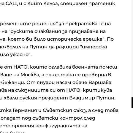
на САЩ и с Кийт Келог, специален пратеник
"временните решения“ за прекратяване на
на "руските очаквания за признаване на
на, което би било историческа грешка“. По
озволил на Путин да разшири "имперска
ило ужасно“.
те от НАТО, които оглавиха военната помощ
ане на Москва, а също така се превърна в
 бежанци. От януари насам обаче Варшава
анва на съюзниците си от НАТО, критикува
 и хвали руския президент Владимир Путин.
истка Германия и Съветския съюз, а след това
попадат под съветски контрол след
което променя конфигурацията на