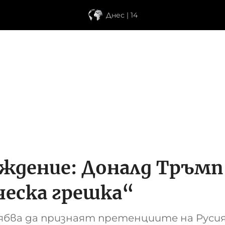
Днес | 14
ждение: Доналд Тръмп 
ческа грешка“
ябва да признаят претенциите на Руси