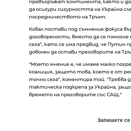
превъоръжат континента, както и да 
да осигури сигурността на Украйна с
посредничеството на Тръмп.
Ковал постави под съмнение фокуса 
договорености, вместо да се помогне
сега“, като се има предвид, че Путин 
доволен да остави преговорите на Тръ
"Моето мнение е, че имаме малко пог
коалиция, защото това, което е от ре
точно сега“, коментира той. "Трябва д
тактическа подкрепа за Украйна, защ
времето на преговорите със САЩ.“