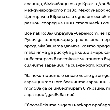
граници, включващи също Крим и Донба
международното право. Международно
Централна Европа са и едни от основни
регион, според нашия исторически оп
Все пак Ковал изразява увереност, че Т
Русия да контролира украинската тер
продължаващата заплаха, която предс
така няма да рискува да лиши америк
инвестират в постконфликтното възс
силните гаранции за сигурност, които
"За политиците е много лесно да отд
гаранциите и от военните гаранции, 
трябва да се инвестират в Украйна, 
гаранции“, заявява той.
Европейските лидери наскоро проведох