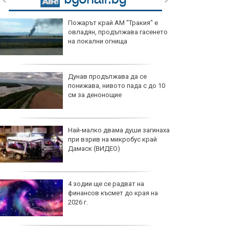
Пожарът край АМ "Тракия" е
овладян, продължава гасенето
на локални огнища
Дунав продължава да се
понижава, нивото пада с до 10
см за денонощие
Най-малко двама души загинаха
при взрив на микробус край
Дамаск (ВИДЕО)
4 зодии ще се радват на
финансов късмет до края на
2026 г.