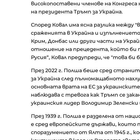
високопоставени членове на Конгреса 
на президента Тръмп за Украйна.
Според Ковал има ясна разлика между 
сраженията в Украйна и изпълнението 
Крим, Донбас или други части на Украй
отношение на прецедента, който би п
Русия“, Ковал предупреди, че "това би б
През 2022 г. Полша беше сред страни
за Украйна след пълномащабното нахлув
основната врата на ЕС за украинските
наблюдава с тревога как Тръмп се зак
украинския лидер Володимир Зеленски
През 1939 г. Полша е разделена от нац
е сред европейските държави, които 
споразумението от Ялта от 1945 г., 