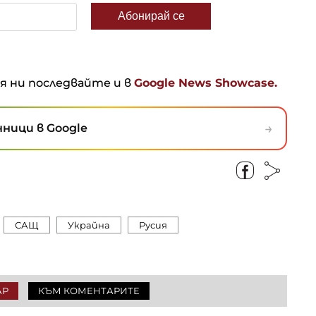
ня ни последвайте и в
Google News Showcase.
→
ници в Google
САЩ
Украйна
Русия
АР
КЪМ КОМЕНТАРИТЕ