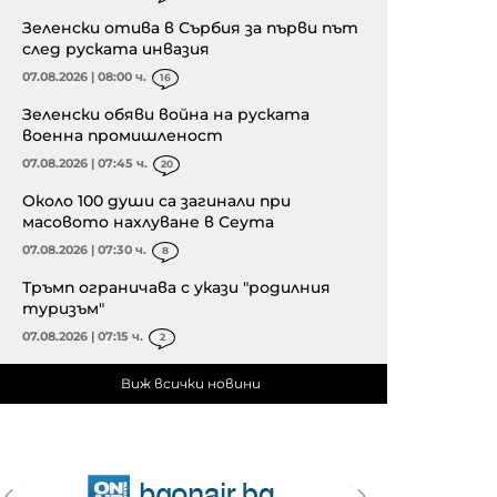
Зеленски отива в Сърбия за първи път
след руската инвазия
07.08.2026 | 08:00 ч.
16
Зеленски обяви война на руската
военна промишленост
07.08.2026 | 07:45 ч.
20
Около 100 души са загинали при
масовото нахлуване в Сеута
07.08.2026 | 07:30 ч.
8
Тръмп ограничава с укази "родилния
туризъм"
07.08.2026 | 07:15 ч.
2
Виж всички новини