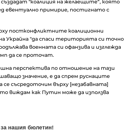
създадат "коалиция на желаещите“, която
лед евентуално примирие, постигнато с
върху постконфликтните коалиционни
 на Украйна "да спаси територията си точно
продължава военната си офанзива и изглежда
мп да се проточат.
решна перспектива по отношение на тази
шаващо значение, е да спрем руснаците
а се съсредоточим върху [незабавната]
ото виждам как Путин може да използва