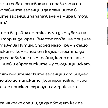
с, и това е основата на правилата на
OTP Group отчете силни
финансови резултати през
правните гаранции за границите в
първото полугодие
те гаранции за запазване на мира в този
ит.“
В Европа работят над 10 хил.
ръмп в крайна сметка няма да позволи на
пивоварни, в България те са 42
итория де юре и вместо това ще признае
тавлява Путин. Според него Тръмп също
анските компании от възможността да
тановяване на Украйна, като откаже
 Киев и европейските му съюзници искат.
елят политическите гаранции от бизнес
но ако истинските [корпоративни] пари
те ще поискат сериозни американски
а няколко срещи, за да обсъдят как да