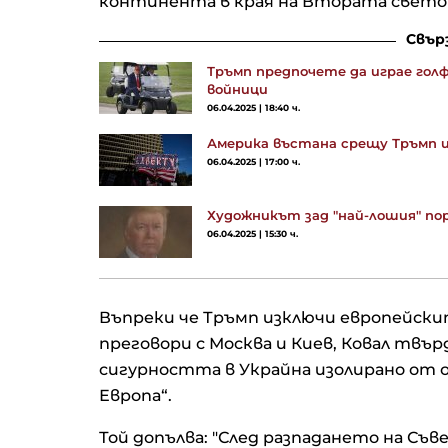
континента в края на Втората светов
Свър
Тръмп предпочете да играе гол
войници
06.04.2025 | 18:40 ч.
Америка въстана срещу Тръмп
06.04.2025 | 17:00 ч.
Художникът зад "най-лошия" по
06.04.2025 | 15:30 ч.
Въпреки че Тръмп изключи европейск
преговори с Москва и Киев, Ковал твърд
сигурността в Украйна изолирано от 
Европа“.
Той допълва: "След разпадането на Съ