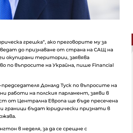
орическа грешка“, ако преговорите му за
оведат до признаване от страна на САЩ на
ги окупирани територии, заявява
 по въпросите на Украйна, пише Financial
-председателя Доналд Туск по въпросите на
ни работи на полския парламент, заяви в
аст от Централна Европа ще бъде пресечена
ски граници бъдат юридически признати в
ржава.
гтон в неделя, за да се срещне с