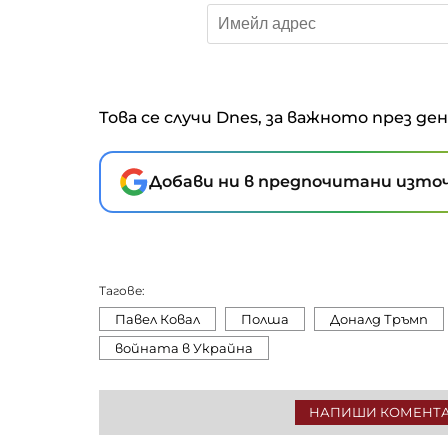
Това се случи Dnes, за важното през де
Добави ни в предпочитани източ
Тагове:
Павел Ковал
Полша
Доналд Тръмп
войната в Украйна
НАПИШИ КОМЕНТ