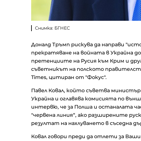
Снимка: БГНЕС
Доналд Тръмп рискува да направи "ист
прекратяване на войната в Украйна д
претенциите на Русия към Крим и дру
съветникът на полското правителство
Times, цитиран от "Фокус".
Павел Ковал, който съветва министър
Украйна и оглавява комисията по външ
интервю, че за Полша и останалата ч
"червена линия“, ако разширените ру
резултат на нахлуването в съседна дъ
Ковал говори преди да отлети за Вашин