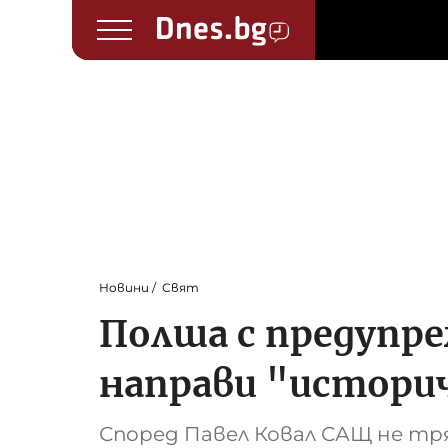
Новини
Свят
Полша с предупре
направи "истори
Според Павел Ковал САЩ не тр