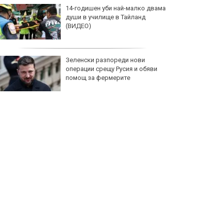
14-годишен уби най-малко двама
души в училище в Тайланд
(ВИДЕО)
Зеленски разпореди нови
операции срещу Русия и обяви
помощ за фермерите