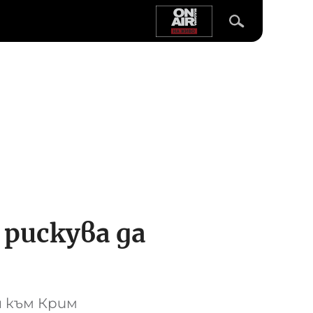
рискува да
я към Крим