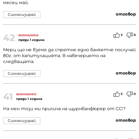
месец май.
отговор
Сигнализирай
42
анонимен
3
0
преди 1 година
Мерц що не вземе да спретне едно банкетче послучай
80г. от капитулацията. В навечерието на
следващата.
отговор
Сигнализирай
41
анонимен
5
0
преди 1 година
На мен този ми прилича на щурнбанфюрер от СС!?
отговор
Сигнализирай