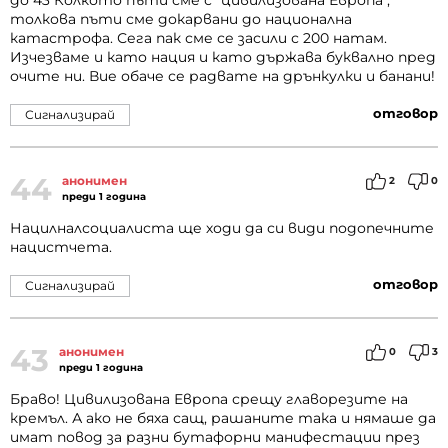
до 43 Колкото пъти сме с "цивилизована Европа",
толкова пъти сме докарвани до национална
катастрофа. Сега пак сме се засили с 200 натам.
Изчезваме и като нация и като държава буквално пред
очите ни. Вие обаче се радвате на дрънкулки и банани!
отговор
Сигнализирай
44
анонимен
2
0
преди 1 година
Нацилналсоциалиста ще ходи да си види подопечните
нацистчета.
отговор
Сигнализирай
43
анонимен
0
3
преди 1 година
Браво! Цивилизована Европа срещу главорезите на
кремъл. А ако не бяха сащ, рашаните така и нямаше да
имат повод за разни бутафорни манифестации през