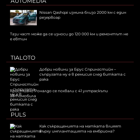
AUTOMEDIA
Nissan Qashqai измина близо 2000 км с един
резервоар
Тази част може да се износи до 120 000 км и ремонтът не
е евтин
TIALOTO
Добри новини за Брус Спрингстийн –
съпругата му е в ремисия след битката с
рака
Кристиано Роналдо се похвали с 41 ултраскъпи
автомобила
PULS
Как съкращенията на матката влияят
върху имплантацията на ембриона?