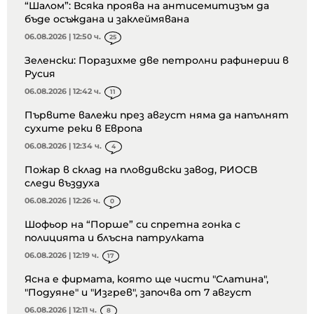
“Шалом”: Всяка проява на антисемитизъм да
бъде осъждана и заклеймявана
06.08.2026 | 12:50 ч.
25
Зеленски: Поразихме две петролни рафинерии в
Русия
06.08.2026 | 12:42 ч.
11
Първите валежи през август няма да напълнят
сухите реки в Европа
06.08.2026 | 12:34 ч.
4
Пожар в склад на пловдивски завод, РИОСВ
следи въздуха
06.08.2026 | 12:26 ч.
0
Шофьор на “Порше” си спретна гонка с
полицията и блъсна патрулката
06.08.2026 | 12:19 ч.
17
Ясна е фирмата, която ще чисти "Слатина",
"Подуяне" и "Изгрев", започва от 7 август
06.08.2026 | 12:11 ч.
8