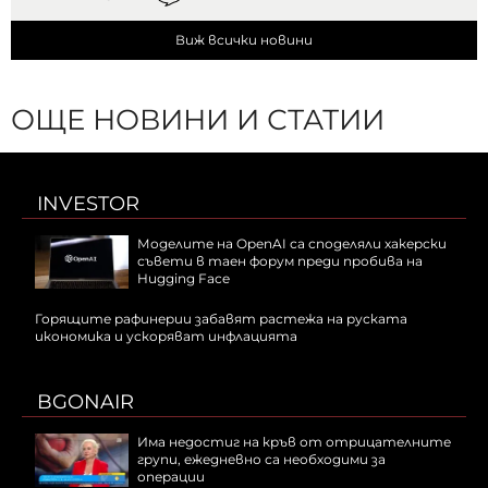
Виж всички новини
ОЩЕ НОВИНИ И СТАТИИ
INVESTOR
Моделите на OpenAI са споделяли хакерски
съвети в таен форум преди пробива на
Hugging Face
Горящите рафинерии забавят растежа на руската
икономика и ускоряват инфлацията
BGONAIR
Има недостиг на кръв от отрицателните
групи, ежедневно са необходими за
операции