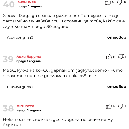
40
анонимен
4
0
преди 1 година
Хахаха! Гледа да е много далече от Потсдам на тази
дата! Явно му навява лоши спомени за това, какво се е
случило там преди 80 години.
отговор
Сигнализирай
39
Лили Барута
3
1
преди 1 година
Мерц, кукла на конци, дърпан от задкулисието - нито
е политик нито е дипломат, никакъв не е
отговор
Сигнализирай
38
Virtuozzo
4
1
преди 1 година
Нека постне снимка с gps кординати иначе не му
вярвам !