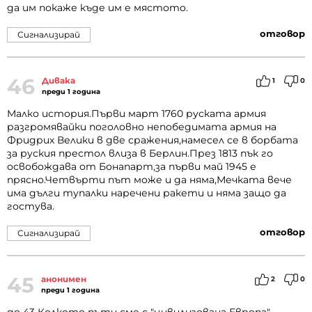
да им покаже къде им е мястото.
отговор
Сигнализирай
46
Дивака
1
0
преди 1 година
Малко история.Първи март 1760 руската армия
разгромявайки поголовно непобедимата армия на
Фридрих Велики в две сражения,намесел се в борбата
за руския престол влиза в Берлин.През 1813 пък го
освобождава от Бонапарт,за първи май 1945 е
прясно.Четвърти път може и да няма,Мечката вече
има дълги тупалки наречени ракети и няма защо да
гостува.
отговор
Сигнализирай
45
анонимен
2
0
преди 1 година