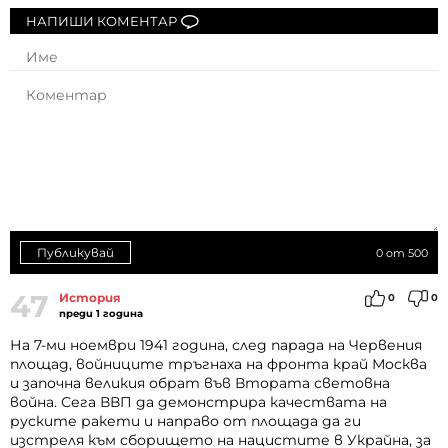
НАПИШИ КОМЕНТАР
Публикувай
0
от 500
47
История
0
0
преди 1 година
На 7-ми ноември 1941 година, след парада на Червения
площад, войниците тръгнаха на фронта край Москва
и започна великия обрат във Втората световна
война. Сега ВВП да демонстрира качествата на
руските ракети и направо от площада да ги
изстреля към сборището на нацистите в Украйна, за