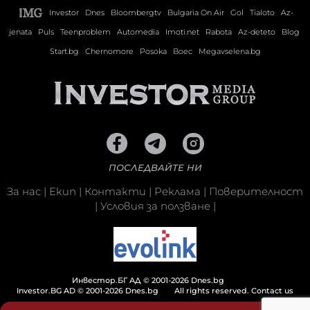
Investor
Dnes
Bloombergtv
Bulgaria On Air
Gol
Tialoto
Az-
jenata
Puls
Teenproblem
Automedia
Imoti.net
Rabota
Az-deteto
Blog
Start.bg
Chernomore
Posoka
Boec
Megavselena.bg
ПОСЛЕДВАЙТЕ НИ
За нас
|
Екип
|
Контакти
|
Реклама
|
Поверителност
|
Условия за ползване
|
Инвестор.БГ АД © 2001-2026 Dnes.bg
Investor.BG AD © 2001-2026 Dnes.bg
All rights reserved.
Contact us