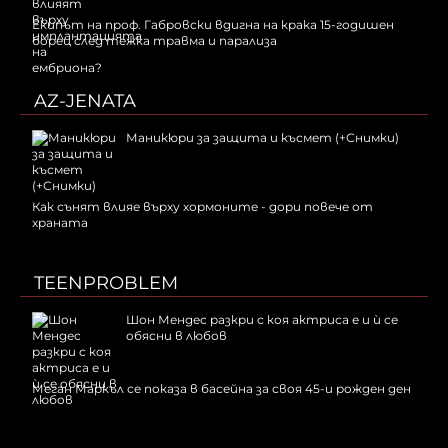
Екипът на проф. Габровски вдигна на крака 15-годишен
борец след тежка травма и парализа
AZ-JENATA
Маникюри за защита и късмет (+Снимки)
Как сънят влияе върху хормоните - дори повече от
храната
TEENPROBLEM
Шон Мендес разкри с коя актриса е и ѝ се
обясни в любов
Меган Маркъл се показа в басейна за своя 45-и рожден ден