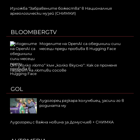
Изложба "Забравените божества" в Националния
археологически музей (СНИМКИ)
BLOOMBERGTV
Моделите на OpenAI са обединили сили
месеци преди пробива в Hugging Face
От „колко люто“ към „колко вкусно“: Как се променя
пазарът на лютиви сосове
GOL
Лудогорец разкара колумбиец, засили го в
родината му
Лудогорец с важна новина за Домусчиев + СНИМКА