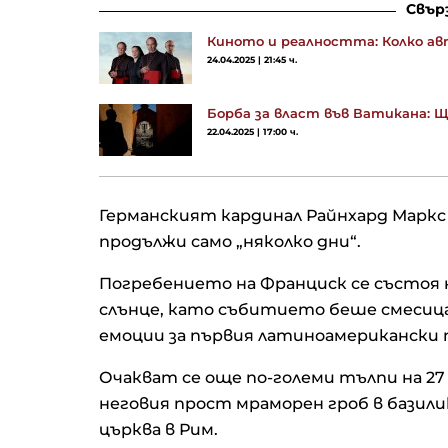
Свър
Киното и реалността: Колко авт
24.04.2025 | 21:45 ч.
Борба за власт във Ватикана: Щ
22.04.2025 | 17:00 ч.
Германският кардинал Райнхард Маркс
продължи само „няколко дни“.
Погребението на Франциск се състоя 
слънце, като събитието беше смесиц
емоции за първия латиноамерикански 
Очакват се още по-големи тълпи на 27
неговия прост мраморен гроб в базил
църква в Рим.