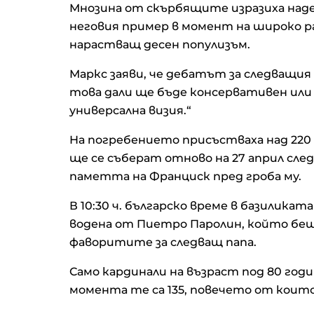
Мнозина от скърбящите изразиха наде
неговия пример в момент на широко р
нарастващ десен популизъм.
Маркс заяви, че дебатът за следващия 
това дали ще бъде консервативен или 
универсална визия.“
На погребението присъстваха над 220
ще се съберат отново на 27 април сле
паметта на Франциск пред гроба му.
В 10:30 ч. българско време в базилика
водена от Пиетро Паролин, който беш
фаворитите за следващ папа.
Само кардинали на възраст под 80 годи
момента те са 135, повечето от които