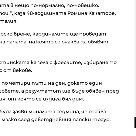
та в нещо по-нормално, по-човешко.
ои.“, каза 48-годишната Ромина Качаторе,
талия.
лгарско време, кардиналите ще проведат
 папата, на която се очаква да обявят
стинската капела с фреските, избирането
 от векове.
по четири пъти на ден, докато един
совете, а резултатът ще бъде обявен пред
я, от която се издига бял дим.
ург заяви миналата седмица, че очаква
 – малко след деветдневния папски траур,