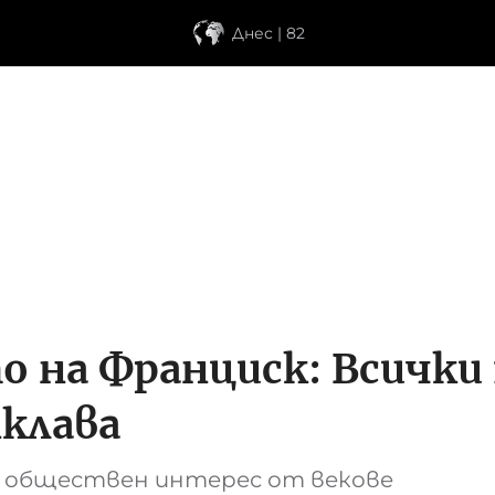
Днес | 82
о на Франциск: Всички 
клава
а обществен интерес от векове