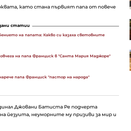
„Изгрев“ и „Подуяне“
рквата, като стана първият папа от повече
ЕК е одобрила Naspers да
зани статии
разшири дела си в eMAG до над
90%
ението на папата: Какво си казаха световните
Ще успеят ли филмовите
овчега на папа Франциск в "Санта Мария Маджоре"
микродрами на студентите да
решат проблемите в НАТФИЗ
арече папа Франциск "пастор на народа"
рдинал Джовани Батиста Ре подчерта
 йезуита, неуморните му призиви за мир и