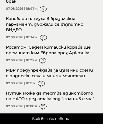
брак
07.08.2026 | 18:47 ч.
0
Капибари нахлуха в бразилския
парламент, държали се възпитно
ВИДЕО
07.08.2026 | 18:34 ч.
0
Росатом: Седем китайски кораба ще
преминат към Европа през Арктика
07.08.2026 | 18:23 ч.
3
МВР предупреждава за измамни схеми
с родопски села и мними лечители
07.08.2026 | 18:11 ч.
1
Путин може да тества единството
на НАТО чрез атака под "фалшив флаг"
07.08.2026 | 18:00 ч.
77
Виж всички новини