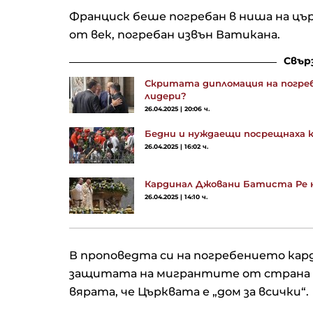
Франциск беше погребан в ниша на цъ
от век, погребан извън Ватикана.
Свър
Скритата дипломация на погреб
лидери?
26.04.2025 | 20:06 ч.
Бедни и нуждаещи посрещнаха к
26.04.2025 | 16:02 ч.
Кардинал Джовани Батиста Ре н
26.04.2025 | 14:10 ч.
В проповедта си на погребението ка
защитата на мигрантите от страна на
вярата, че Църквата е „дом за всички“.