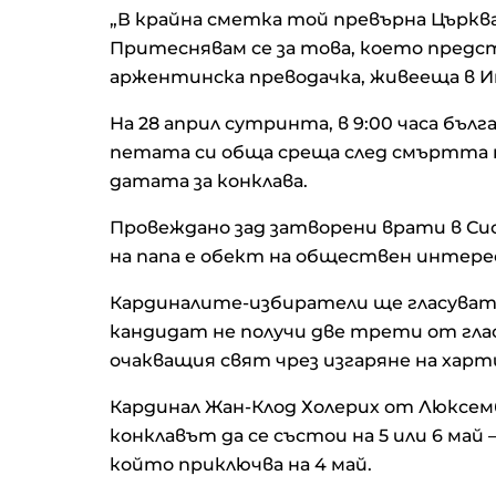
„В крайна сметка той превърна Църква
Притеснявам се за това, което предст
аржентинска преводачка, живееща в И
На 28 април сутринта, в 9:00 часа бъ
петата си обща среща след смъртта на
датата за конклава.
Провеждано зад затворени врати в Си
на папа е обект на обществен интерес
Кардиналите-избиратели ще гласуват 
кандидат не получи две трети от гла
очакващия свят чрез изгаряне на харти
Кардинал Жан-Клод Холерих от Люксемб
конклавът да се състои на 5 или 6 май
който приключва на 4 май.