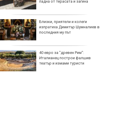
падна от терасата и загина
Близки, приятели и колеги
изпратиха Димитър Шумналиев в
последния му път
40 евро за "древен Рим":
Италианец построи фалшив
театър и измами туристи