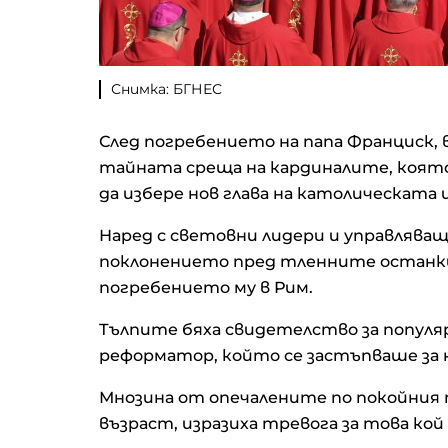
Снимка: БГНЕС
След погребението на папа Франциск, в
тайната среща на кардиналите, която 
да избере нов глава на католическата 
Наред с световни лидери и управляващи
поклонението пред тленните останки
погребението му в Рим.
Тълпите бяха свидетелство за популя
реформатор, който се застъпваше за 
Мнозина от опечалените по покойния п
възраст, изразиха тревога за това кой 