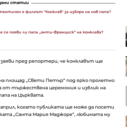
зани статии
ентичен е филмът "Конклав" за избора на нов папа?
Пазарът на труда у нас се
е се появи ли папа „анти-Франциск“ на конклава?
охлажда: Къде са най-големи
спадовете?
Чешките милиардери играят
 заяви пред репортери, че конклавът ще
водеща роля в европейския
сектор на сливания и
придобивания
на площад „Свети Петър“ под ярко пролетно
а от тържествена церемония и изблик на
Volkswagen ще преразгледа
стратегията си за САЩ
папа на Църквата.
 април, когато публиката ще може да посети
иката „Санта Мария Маджоре“, любимата му
Подписан е петгодишен договор
за сметосъбиране за „Слатина“,