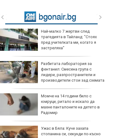
Най-малко 7 жертви след
трагедията в Тайланд: "Стоях
пред учителката ми, когато я
застреляха"
Разбитата лаборатория за
фентанил: Смесена група с
лидери, разпространители и
производители стои зад схемата
Момче на 14 години било с
юмруци, ритало и искало да
махне панталоните на детето в
Радомир
Ужас в Бяла: Куче захапа
стопанина си, секунди по-късно