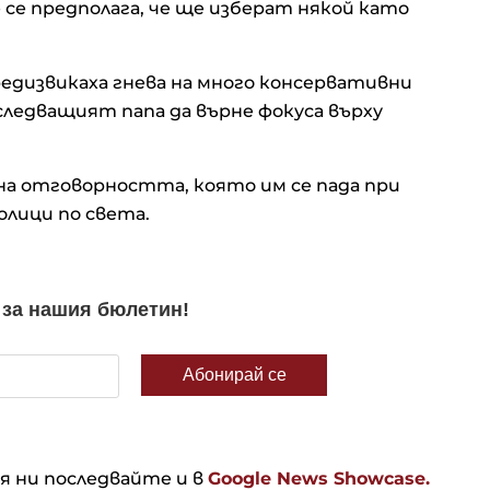
се предполага, че ще изберат някой като
едизвикаха гнева на много консервативни
следващият папа да върне фокуса върху
а отговорността, която им се пада при
толици по света.
ня ни последвайте и в
Google News Showcase.