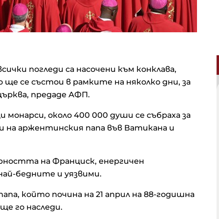
сички погледи са насочени към конклава,
ще се състои в рамките на няколко дни, за
църква, предаде АФП.
 монарси, около 400 000 души се събраха за
 на аржентинския папа във Ватикана и
рността на Франциск, енергичен
най-бедните и уязвими.
апа, който почина на 21 април на 88-годишна
ще го наследи.