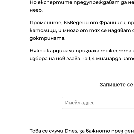
Но експертите предупреждават да не 
него.
Промените, въведени от Франциск, пр
католици, и много от тях се надяват 
доктрината.
Някои кардинали признаха тежестта н
избора на нов глава на 1,4 милиарда ка
Това се случи Dnes, за важното през де