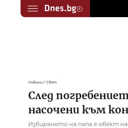
Новини
Свят
След погребениет
насочени към кон
Избирането на папа е обект н