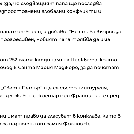
жда, че следващият папа ще последва
азпространени глобални конфликти и
папа е отворен, и добави: “Не става въпрос за
прогресивен, новият папа трябва да има
 от 252-мата кардинали на Църквата, които
добед в Санта Мария Маджоре, за да почетат
та „Свети Петър“ ще се състои литургия,
е държавен секретар при Франциск и е сред
ни имат право да гласуват в конклава, като в
 са назначени от самия Франциск.