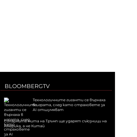
BLOOMBERGTV
Технологичните гиганти се върнаха
в играта, след като страховете за
AI отшумяват
Соларните мита на Тръмп ще ударят съюзници на
Америка, а не Китай