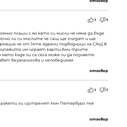
отговор
3
6
янно плаши с яо като си мисли че няма да бъде
лно ли си мислите че сащ ще гледат и ще
ормация че от 14те ядрени подводници на САЩ 8
и екипажите им играят карти.Ами трите
нато къде ли са сега може ли да познаете
тавят безаналогова и непобедимая
отговор
2
2
 ракети ги изстрелят към Петербург пък
отговор