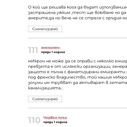
О кой ще решава кога да бъдат използвани
застрашена ужким ,тест ще воюваме но да
америте,да но вече не се стреля с оръдия м
Сигнализирай
111
анонимен
преди 1 година
мИкрон не може да се оправи с няколко емиг
превзета е от ислямски организации, генер
защото е пълна с фанатизирани емигрант
под френско владичество, той нашия мИкрон 
золуми им трубват да активарат в гетата 
канализацията...
Сигнализирай
110
Червен плъх
преди 1 година