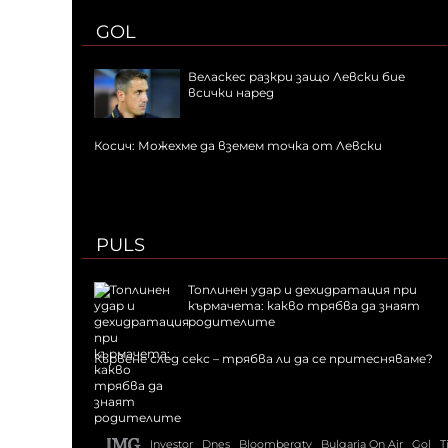
GOL
Веласкес разкри защо Левски бие
всички наред
Косич: Можехме да вземем точка от Левски
PULS
Топлинен удар и дехидратация при
кърмачета: какво трябва да знаят
родителите
Кървене след секс – трябва ли да се притесняваме?
Investor
Dnes
Bloombergtv
Bulgaria On Air
Gol
T