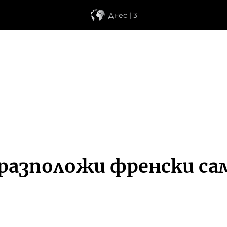
Днес | 3
разположи френски са