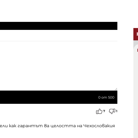
0
от 500
7
1
дели как гарантът 8а целостта на Чехословакия