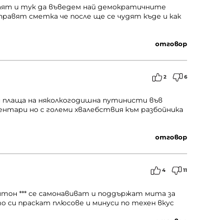
аят и тук да въведем най демократичните
правят сметка че после ще се чудят къде и как
отговор
2
6
ин плаща на няколкогодишна путинисти във
ентари но с големи хвалебствия към разбойника
отговор
4
11
йтон *** се самонавиват и поддържат мита за
о си праскат плюсове и минуси по техен вкус