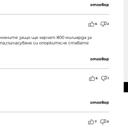
отговор
6
2
оманите защо ще харчат 800 милиарда за
ропа,съгласуване си опорките,че ставате
отговор
6
1
отговор
7
0