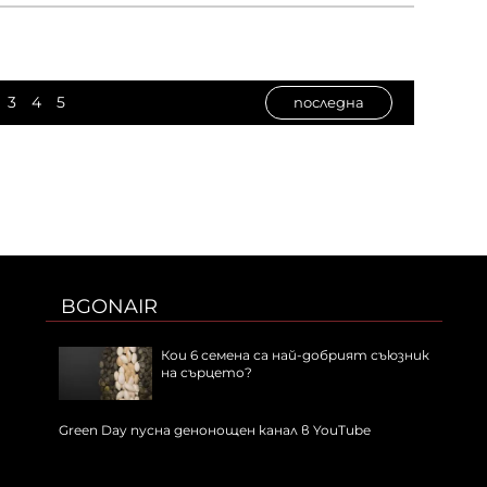
3
4
5
последна
BGONAIR
Кои 6 семена са най-добрият съюзник
на сърцето?
Green Day пусна денонощен канал в YouTube