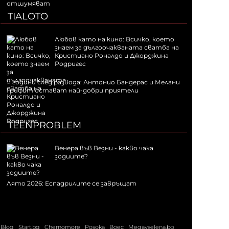
TIALOTO
Любов като на кино: Всичко, което
знаем за дългоочакваната сватба на
Кристиано Роналдо и Джорджина
Родригес
11 години след развода: Антонио Бандерас и Мелани
Грифит остават най-добри приятели
TEENPROBLEM
Венера във Везни - какво чака
зодиите?
Лято 2026: Еспадрилите се завръщат
Blog
Start.bg
Chernomore
Posoka
Boec
Megavselena.bg