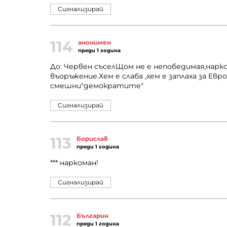
Сигнализирай
114
анонимен
преди 1 година
До: Червен съселЩом не е непобедимая,нарк
въоръжение.Хем е слаба ,хем е заплаха за Ев
смешни"демократите"
Сигнализирай
113
Борислав
преди 1 година
*** наркоман!
Сигнализирай
112
Българин
преди 1 година