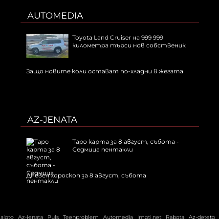
AUTOMEDIA
Toyota Land Cruiser на 999 999
километра търси нов собственик
Защо новите коли остават по-хладни в жегата
AZ-JENATA
Таро карта за 8 август, събота -
Седмица пентакли
Дневен хороскоп за 8 август, събота
ialoto
Az-jenata
Puls
Teenproblem
Automedia
Imoti.net
Rabota
Az-deteto