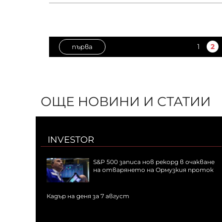
1
2
първа
ОЩЕ НОВИНИ И СТАТИИ
INVESTOR
S&P 500 записа нов рекорд в очакване
на отварянето на Ормузкия проток
Кадър на деня за 7 август