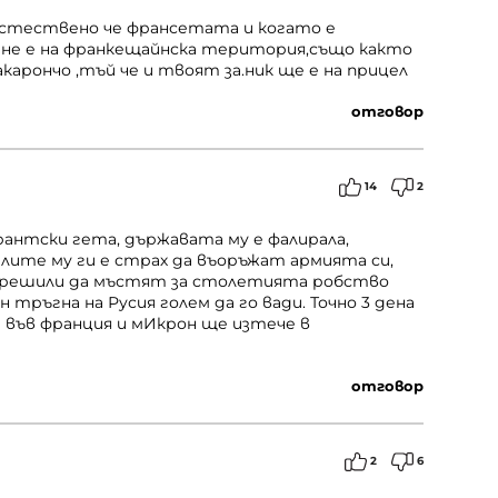
,естествено че франсетата и когато е
 не е на франкещайнска територия,също както
акарончо ,тъй че и твоят за.ник ще е на прицел
отговор
14
2
рантски гета, държавата му е фалирала,
алите му ги е страх да въоръжат армията си,
и решили да мъстят за столетията робство
тръгна на Русия голем да го вади. Точно 3 дена
във франция и мИкрон ще изтече в
отговор
2
6