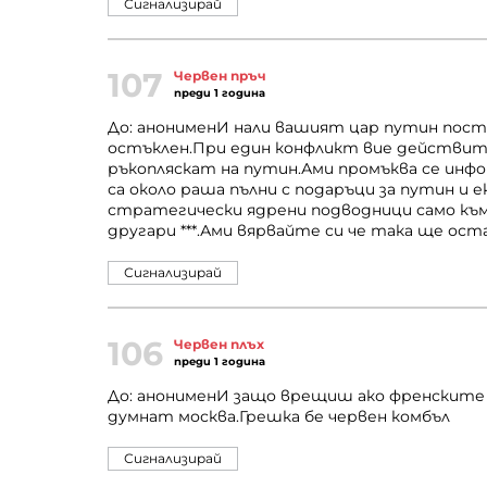
Сигнализирай
107
Червен пръч
преди 1 година
До: анонименИ нали вашият цар путин посто
остъклен.При един конфликт вие действите
ръкопляскат на путин.Ами промъква се инф
са около раша пълни с подаръци за путин 
стратегически ядрени подводници само към 
другари ***.Ами вярвайте си че така ще ос
Сигнализирай
106
Червен плъх
преди 1 година
До: анонименИ защо врещиш ако френските
думнат москва.Грешка бе червен комбъл
Сигнализирай