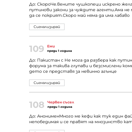
До: СкороЧе.вените чушкопеци искрено жел
путинови закони за чуждите агенти.Ама не 
да се покрият.Скоро май няма да има лабаво
Сигнализирай
109
Еми
преди 1 година
До: Пакистан с Не мога да разбера как пут
форума за такива глупави и безсмислени ком
дето се представя за невинно агънце
Сигнализирай
108
Червен съсел
преди 1 година
До: АнонименМного ме кефи как тук един фа
непобедимая и се правят на мнозинство кат