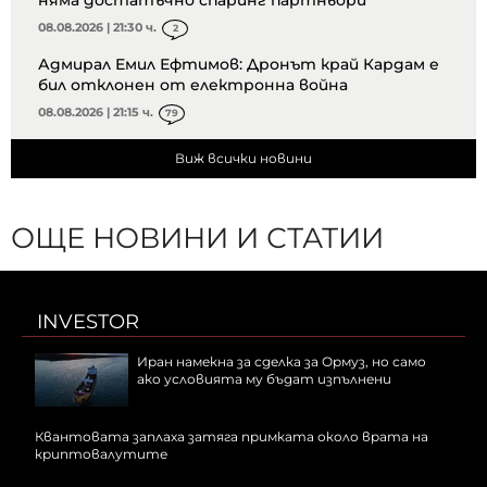
няма достатъчно спаринг партньори
08.08.2026 | 21:30 ч.
2
Адмирал Емил Ефтимов: Дронът край Кардам е
бил отклонен от електронна война
08.08.2026 | 21:15 ч.
79
Виж всички новини
ОЩЕ НОВИНИ И СТАТИИ
INVESTOR
Иран намекна за сделка за Ормуз, но само
ако условията му бъдат изпълнени
Квантовата заплаха затяга примката около врата на
криптовалутите