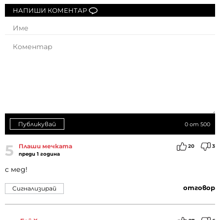
НАПИШИ КОМЕНТАР
Публикувай
0
от 500
5
Плаши мечката
20
3
преди 1 година
с мед!
отговор
Сигнализирай