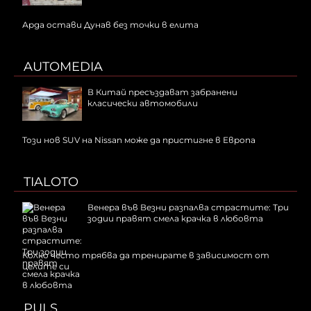
Арда остави Дунав без точки в елита
AUTOMEDIA
В Китай пресъздават забранени
класически автомобили
Този нов SUV на Nissan може да пристигне в Европа
TIALOTO
Венера във Везни разпалва страстите: Три
зодии правят смела крачка в любовта
Колко често трябва да тренирате в зависимост от
целите си
PULS