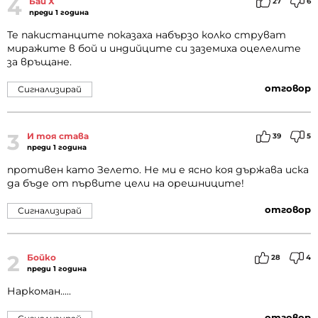
4
Бай Х
27
6
преди 1 година
Те пакистанците показаха набързо колко струват
миражите в бой и индийците си заземиха оцелелите
за връщане.
отговор
Сигнализирай
3
И тоя става
39
5
преди 1 година
противен като Зелето. Не ми е ясно коя държава иска
да бъде от първите цели на орешниците!
отговор
Сигнализирай
2
Бойко
28
4
преди 1 година
Наркоман.....
отговор