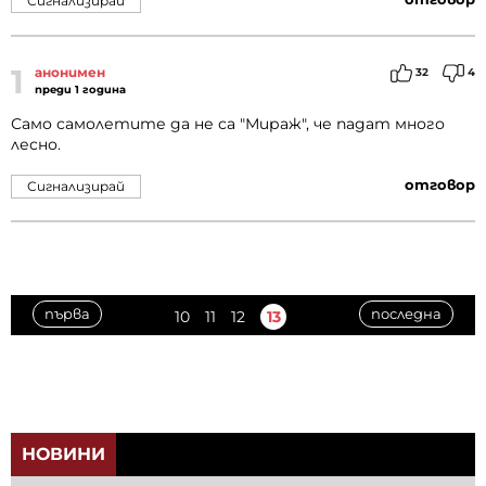
Сигнализирай
1
анонимен
32
4
преди 1 година
Само самолетите да не са "Мираж", че падат много
лесно.
отговор
Сигнализирай
първа
последна
10
11
12
13
НОВИНИ