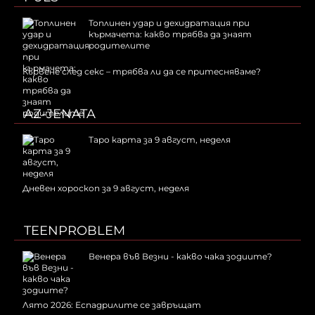
Топлинен удар и дехидратация при
кърмачета: какво трябва да знаят
родителите
Кървене след секс – трябва ли да се притесняваме?
AZ-JENATA
Таро карта за 9 август, неделя
Дневен хороскоп за 9 август, неделя
TEENPROBLEM
Венера във Везни - какво чака зодиите?
Лято 2026: Еспадрилите се завръщат