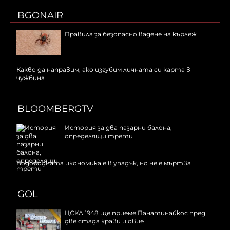
BGONAIR
Правила за безопасно вадене на кърлеж
Какво да направим, ако изгубим личната си карта в
чужбина
BLOOMBERGTV
История за два пазарни балона,
определящи трети
Водородната икономика е в упадък, но не е мъртва
GOL
ЦСКА 1948 ще приеме Панатинайкос пред
две стада крави и овце