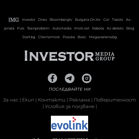
Investor
Dnes
Bloombergtv
Bulgaria On Air
Gol
Tialoto
Az-
jenata
Puls
Teenproblem
Automedia
Imoti.net
Rabota
Az-deteto
Blog
Start.bg
Chernomore
Posoka
Boec
Megavselena.bg
ПОСЛЕДВАЙТЕ НИ
За нас
|
Екип
|
Контакти
|
Реклама
|
Поверителност
|
Условия за ползване
|