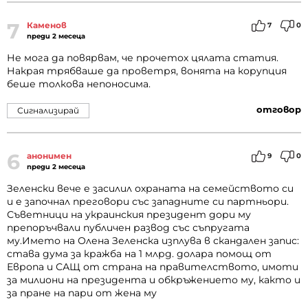
7
Каменов
7
0
преди 2 месеца
Не мога да повярвам, че прочетох цялата статия.
Накрая трябваше да проветря, вонята на корупция
беше толкова непоносима.
отговор
Сигнализирай
6
анонимен
9
0
преди 2 месеца
Зеленски вече е засилил охраната на семейството си
и е започнал преговори със западните си партньори.
Съветници на украинския президент дори му
препоръчвали публичен развод със съпругата
му.Името на Олена Зеленска изплува в скандален запис:
става дума за кражба на 1 млрд. долара помощ от
Европа и САЩ от страна на правителството, имоти
за милиони на президента и обкръжението му, както и
за пране на пари от жена му