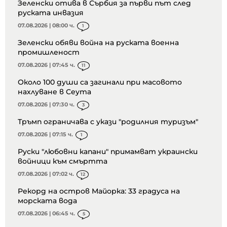
Зеленски отива в Сърбия за първи път след
руската инвазия
07.08.2026 | 08:00 ч.
1
Зеленски обяви война на руската военна
промишленост
07.08.2026 | 07:45 ч.
11
Около 100 души са загинали при масовото
нахлуване в Сеута
07.08.2026 | 07:30 ч.
3
Тръмп ограничава с укази "родилния туризъм"
07.08.2026 | 07:15 ч.
1
Руски "любовни капани" примамват украински
войници към смъртта
07.08.2026 | 07:02 ч.
12
Рекорд на остров Майорка: 33 градуса на
морската вода
07.08.2026 | 06:45 ч.
5