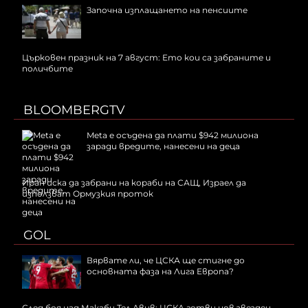
Започна изплащането на пенсиите
Църковен празник на 7 август: Ето кои са забраните и
поличбите
BLOOMBERGTV
Meta е осъдена да плати $942 милиона
заради вредите, нанесени на деца
Иран иска да забрани на кораби на САЩ, Израел да
използват Ормузкия проток
GOL
Вярвате ли, че ЦСКА ще стигне до
основната фаза на Лига Европа?
След боя над Макаби Тел Авив: ЦСКА готви нов звезден