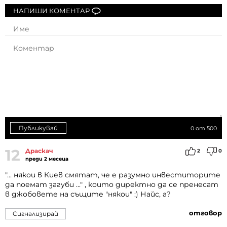
НАПИШИ КОМЕНТАР
Публикувай
0
от 500
12
Драскач
2
0
преди 2 месеца
"... някои в Киев смятат, че е разумно инвеститорите
да поемат загуби ..." , които директно да се пренесат
в джобовете на същите "някои" :) Найс, а?
отговор
Сигнализирай