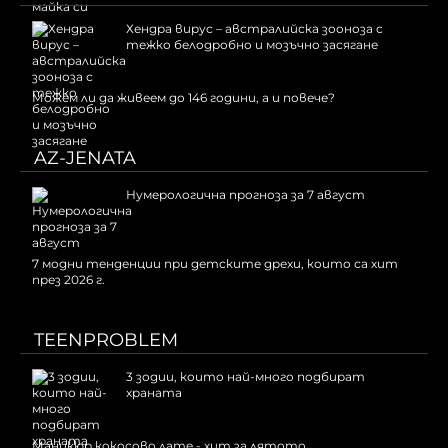
Хендра вирус – австралийска зооноза с
тежко белодробно и мозъчно засягане
Можем ли да живеем до 146 години, а и повече?
AZ-JENATA
Нумерологична прогноза за 7 август
7 модни тенденции при детските дрехи, които са хит
през 2026 г.
TEENPROBLEM
3 зодии, които най-много подбират
храната
Маникюр кокосово лате - хит за лятото