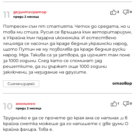
11
дезинтегратор
3
0
преди 2 месеца
Потресен съм пт статията. Четох до средата, но и
това ми стига. Русия се връщала към аеторитаризъм,
а Украйна към пазарна икономика. И естествено
лешояда се насочил да краде бедния украински народ,
щото Путин не му позволява да краде бедния руски
народ. Мда. Такива са за затвора, да изгният там поне
за 1000 години. След като се споминат зад
решетките, да ги държат още 1000 години
заключени, за назидание на другите.
отговор
Сигнализирай
10
анонимен
1
0
преди 2 месеца
Трудничко е да се прочете до края ама се напънах ,и в
крайна сметка можеше да го напишете с две думи О
крайна фалира. Това е.