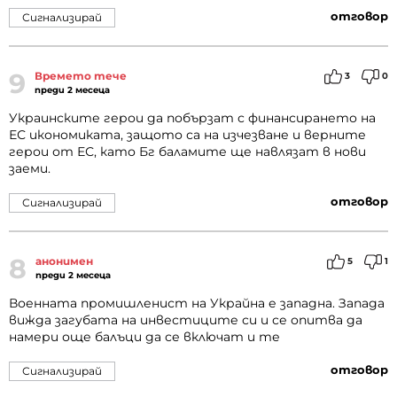
отговор
Сигнализирай
9
Времето тече
3
0
преди 2 месеца
Украинските герои да побързат с финансирането на
ЕС икономиката, защото са на изчезване и верните
герои от ЕС, като Бг баламите ще навлязат в нови
заеми.
отговор
Сигнализирай
8
анонимен
5
1
преди 2 месеца
Военната промишленист на Украйна е западна. Запада
вижда загубата на инвестиците си и се опитва да
намери още балъци да се включат и те
отговор
Сигнализирай