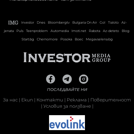
Investor
Dnes
Bloombergtv
Bulgaria On Air
Gol
Tialoto
Az-
jenata
Puls
Teenproblem
Automedia
Imoti.net
Rabota
Az-deteto
Blog
Start.bg
Chernomore
Posoka
Boec
Megavselena.bg
ПОСЛЕДВАЙТЕ НИ
За нас
|
Екип
|
Контакти
|
Реклама
|
Поверителност
|
Условия за ползване
|