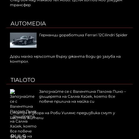
трансфер
AUTOMEDIA
Германци доработиха Ferrari 12Cilindri Spider
Дори малко мръсотия върху джанта води до загуба на
контрол
TIALOTO
Запознайте се с Валентина Палома Пино –
дъщерята на Салма Хайек, която все
повече прилича на майка си
Статуя в двора на Роби Уилямс предизвика смут у
местни жители
PULS