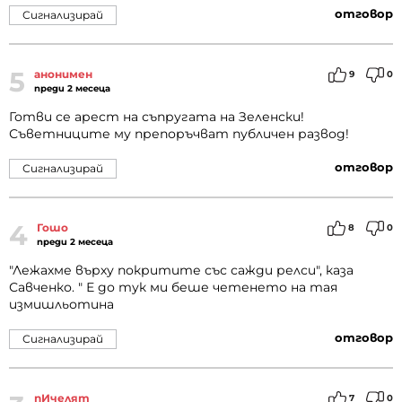
отговор
Сигнализирай
5
анонимен
9
0
преди 2 месеца
Готви се арест на съпругата на Зеленски!
Съветниците му препоръчват публичен развод!
отговор
Сигнализирай
4
Гошо
8
0
преди 2 месеца
"Лежахме върху покритите със сажди релси", каза
Савченко. " Е до тук ми беше четенето на тая
измишльотина
отговор
Сигнализирай
пИчелят
7
0