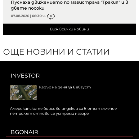
Пуснаха движението по магистрала "Тракия" и в
двете посоки
07.08.2026 | 06:30 ч.
0
Виж всички новини
ОЩЕ НОВИНИ И СТАТИИ
INVESTOR
Кадър на деня за 6 август
Американските борсови индекси са в отстъпление,
петролът отново се устреми нагоре
BGONAIR