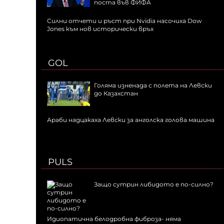
поста във ФИФА
Силни отчети и ръст при Nvidia насочиха Dow
Jones към нов исторически връх
GOL
Голяма изненада с полета на Левски
до Казахстан
Араби надцакаха Левски за анголска голова машина
PULS
Защо сутрин либидото е по-силно?
Идиопатична белодробна фиброза- няма