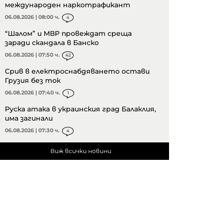
международен наркотрафикант
06.08.2026 | 08:00 ч.
4
“Шалом” и МВР провеждат среща
заради скандала в Банско
06.08.2026 | 07:50 ч.
42
Срив в електроснабдяването остави
Грузия без ток
06.08.2026 | 07:40 ч.
1
Руска атака в украинския град Балаклия,
има загинали
06.08.2026 | 07:30 ч.
4
Виж всички новини