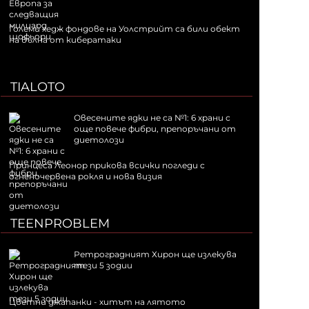
Големи хедж фондове на Уолстрийт са били обект
на вълна от кибератаки
TIALOTO
Овесените ядки не са №1: 6 храни с
още повече фибри, препоръчани от
диетолози
Принцеса Леонор прикова всички погледи с
огненочервена рокля и нова визия
TEENPROBLEM
Ретроградният Хирон ще излекува
тези 5 зодии
Цветни джапанки - хитът на лятото