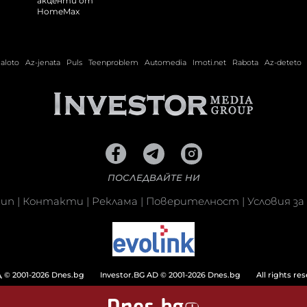
ialoto
Az-jenata
Puls
Teenproblem
Automedia
Imoti.net
Rabota
Az-deteto
ПОСЛЕДВАЙТЕ НИ
кип
|
Контакти
|
Реклама
|
Поверителност
|
Условия за
© 2001-2026 Dnes.bg
Investor.BG AD © 2001-2026 Dnes.bg
All rights re