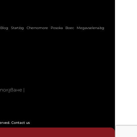
Blog
Start.bg
Chernomore
Posoka
Boec
Megavselena.bg
 ползване
|
served.
Contact us