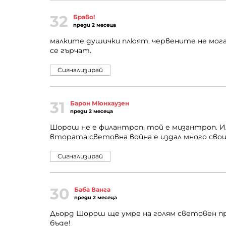
32
Браво!
преди 2 месеца
малките душички плюят. червените не мога
се гърчат.
Сигнализирай
31
Барон Мюнхаузен
преди 2 месеца
Шорош не е филантроп, той е мизантроп. И
втората световна война е издал много свои
Сигнализирай
30
Баба Ванга
преди 2 месеца
Дьорд Шорош ще умре на голям световен праз
бъде!