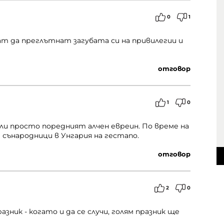
0
1
т да преглътнат загубата си на привилегии и
отговор
1
0
ли просто поредният алчен евреин. По време на
 сънародници в Унгария на гестапо.
отговор
2
0
ник - когато и да се случи, голям празник ще