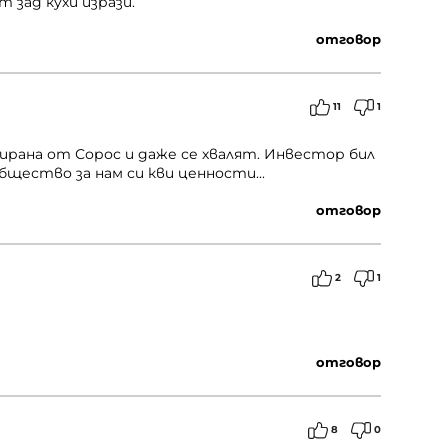
 зад кухи изрази.
отговор
11
1
рирана от Сорос и даже се хвалят. Инвестор бил
щество за нам си кви ценности...
отговор
2
1
отговор
8
0