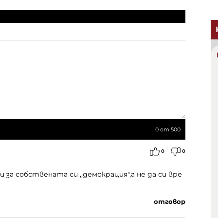
0
от 500
0
0
за собствената си ,,демокрация",а не да си вре
отговор