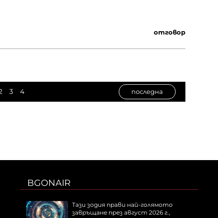
отговор
2
3
4
последна
BGONAIR
Тази зодия прави най-голямото
завръщане през август 2026 г.,