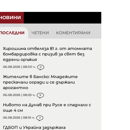
НОВИНИ
ПОСЛЕДНИ
ЧЕТЕНИ
КОМЕНТИРАНИ
Хирошима отбеляза 81 г. от атомната
бомбардировка с призив за свят без
ядрени оръжия
06.08.2026 | 08:30 ч.
0
Жителите в Банско: Младежите
прескачали огради и се държали
арогантно
06.08.2026 | 08:20 ч.
9
Нивото на Дунав при Русе е спаднало с
още 4 см
06.08.2026 | 08:10 ч.
3
ГДБОП и Украйна задържаха