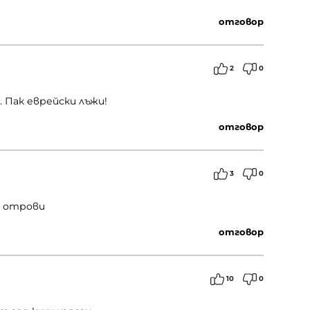
отговор
2
0
. Пак еврейски лъжи!
отговор
3
0
и отрови
отговор
10
0