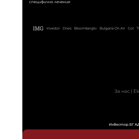
специфично лечение
Investor
Dnes
Bloombergtv
Bulgaria On Air
Gol
T
За нас
|
Е
Инвестор.БГ АД 