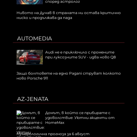
според астролог
Нивото на Дунав в страната ни остава критично
ниско и продължава да пада
AUTOMEDIA
Audi не е приключило с промените
при луксозните SUV - идва ново Q8
Защо болтовете на едно Pagani струват колкото
ново Porsche 911
AZ-JENATA
Домът, в който се прибирате с
удоволствие: Уютни акценти от
HomeMax
Нумерологична прогноза за 6 август