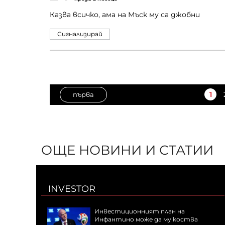
Казва всичко, ама на Мъск му са джобни
Сигнализирай
1
първа
ОЩЕ НОВИНИ И СТАТИИ
INVESTOR
Инвестиционният план на
Инфантино може да му коства