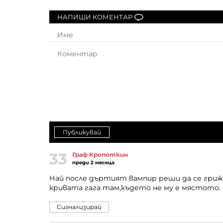
НАПИШИ КОМЕНТАР
Публикувай
33
Граф Кропоткин
преди 2 месеца
Най после дъртият вампир реши да се грижи 
кривата гага там,където не му е мястото.
Сигнализирай