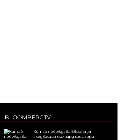
BLOOMBERGTV
Китай побеждава Европа за
следващия милиард шофьори