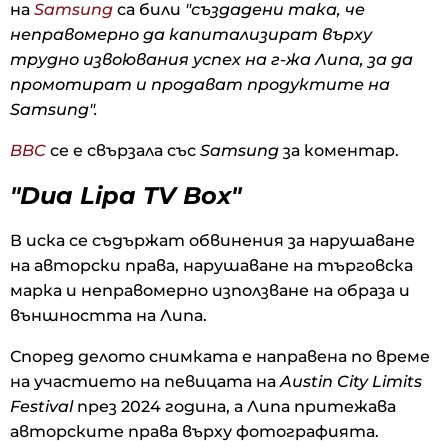
на
Samsung
са били
"създадени така, че
неправомерно да капитализират върху
трудно извоювания успех на г-жа Липа, за да
промотират и продават продуктите на
Samsung".
BBC
се е свързала със
Samsung
за коментар.
"Dua Lipa TV Box"
В иска се съдържат обвинения за нарушаване
на авторски права, нарушаване на търговска
марка и неправомерно използване на образа и
външността на Липа.
Според делото снимката е направена по време
на участието на певицата на
Austin City Limits
Festival
през 2024 година, а Липа притежава
авторските права върху фотографията.