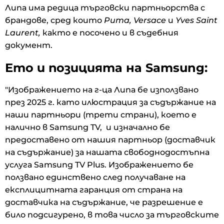
Липа има редица търговски партньорства с
брандове, сред които
Puma, Versace
и
Yves Saint
Laurent,
както е посочено и в съдебния
документ.
Ето и позицията на Samsung:
"Изображението на г-ца Липа бе използвано
през 2025 г. като илюстрация за съдържание на
наши партньори (трети страни), което е
налично в Samsung TV, и изначално бе
предоставено от нашия партньор (доставчик
на съдържание) за нашата свободнодостъпна
услуга Samsung TV Plus. Изображението бе
ползвано единствено след получаване на
експлицитната гаранция от страна на
доставчика на съдържание, че разрешение е
било подсигурено, в това число за търговските