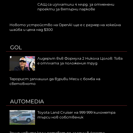
САЩ са изплатили 4 млрд. за отменени
проекти за вятърни паркове
Новото устройство на OpenAI ще е с размер на хокейна
шайба и цена над $300
GOL
Лидерът във Формула 2 Никола Цолов: Това
е отплата за положения труд
Терорист заплашил да взриви Меси с бомба на
световното
AUTOMEDIA
Toyota Land Cruiser на 999 999 километра
търси нов собственик
Защо новите коли остават по-хладни в жегата