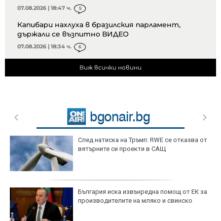
07.08.2026 | 18:47 ч.
5
Капибари нахлуха в бразилския парламент,
държали се възпитно ВИДЕО
07.08.2026 | 18:34 ч.
6
Виж всички новини
След натиска на Тръмп: RWE се отказва от
вятърните си проекти в САЩ
България иска извънредна помощ от ЕК за
производителите на мляко и свинско