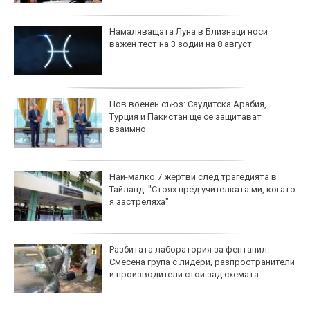
Намаляващата Луна в Близнаци носи
важен тест на 3 зодии на 8 август
Нов военен съюз: Саудитска Арабия,
Турция и Пакистан ще се защитават
взаимно
Най-малко 7 жертви след трагедията в
Тайланд: "Стоях пред учителката ми, когато
я застреляха"
Разбитата лаборатория за фентанил:
Смесена група с лидери, разпространители
и производители стои зад схемата