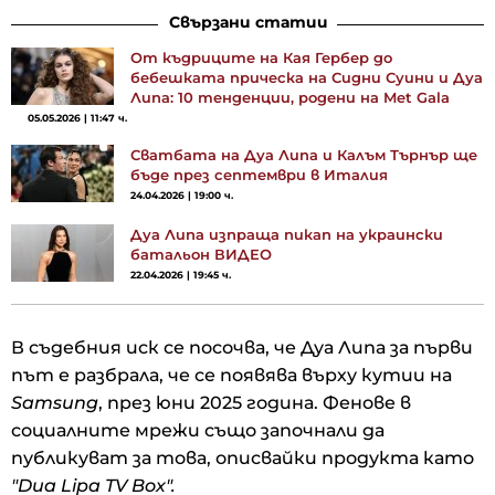
Свързани статии
От къдриците на Кая Гербер до
бебешката прическа на Сидни Суини и Дуа
Липа: 10 тенденции, родени на Met Gala
05.05.2026 | 11:47 ч.
Сватбата на Дуа Липа и Калъм Търнър ще
бъде през септември в Италия
24.04.2026 | 19:00 ч.
Дуа Липа изпраща пикап на украински
батальон ВИДЕО
22.04.2026 | 19:45 ч.
В съдебния иск се посочва, че Дуа Липа за първи
път е разбрала, че се появява върху кутии на
Samsung
, през юни 2025 година. Фенове в
социалните мрежи също започнали да
публикуват за това, описвайки продукта като
"Dua Lipa TV Box".