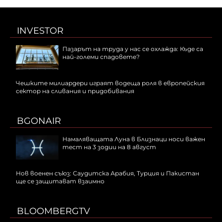
INVESTOR
Пазарът на труда у нас се охлажда: Къде са
най-големи спадовете?
Чешките милиардери играят водеща роля в европейския
сектор на сливания и придобивания
BGONAIR
Намаляващата Луна в Близнаци носи важен
тест на 3 зодии на 8 август
Нов военен съюз: Саудитска Арабия, Турция и Пакистан
ще се защитават взаимно
BLOOMBERGTV