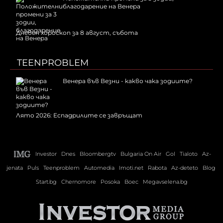
благодарение на Венера
Дневен хороскоп за 8 август, събота
TEENPROBLEM
Венера във Везни - какво чака зодиите?
Лято 2026: Еспадрилите се завръщат
Investor
Dnes
Bloombergtv
Bulgaria On Air
Gol
Tialoto
Az-
jenata
Puls
Teenproblem
Automedia
Imoti.net
Rabota
Az-deteto
Blog
Start.bg
Chernomore
Posoka
Boec
Megavselena.bg