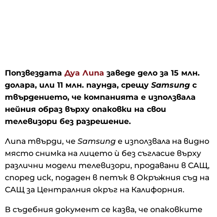
Попзвездата
Дуа Липа
заведе дело за 15 млн.
долара, или 11 млн. паунда, срещу
Samsung
с
твърдението, че компанията е използвала
нейния образ върху опаковки на свои
телевизори без разрешение.
Липа твърди, че
Samsung
е използвала на видно
място снимка на лицето ѝ без съгласие върху
различни модели телевизори, продавани в САЩ,
според иск, подаден в петък в Окръжния съд на
САЩ за Централния окръг на Калифорния.
В съдебния документ се казва, че опаковките