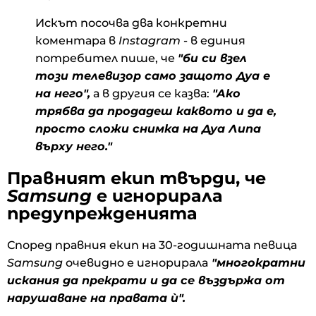
Искът посочва два конкретни
коментара в
Instagram
- в единия
потребител пише, че
"би си
взел
този телевизор само защото Дуа е
на него",
а в другия се казва:
"Ако
трябва да продадеш каквото и да е,
просто сложи снимка на Дуа Липа
върху него."
Правният екип твърди, че
Samsung
е игнорирала
предупрежденията
Според правния екип на 30-годишната певица
Samsung
очевидно е игнорирала
"многократни
искания да прекрати и да се въздържа от
нарушаване на правата ѝ".