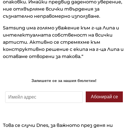
опаковки. Имайки предвид даденото уверение,
ние отхвърляме всички твърдения за
съзнателно неправомерно използване.
Samsung има голямо уважение към г-ца Липа и
интелектуалната собственост на всички
артисти. Активно се стремяхме към
конструктивно решение с екипа на г-ца Липа и
оставаме отворени за такова.“
Това се случи Dnes, за важното през деня ни