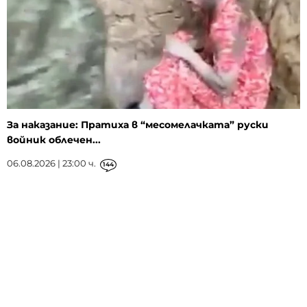
За наказание: Пратиха в “месомелачката” руски
войник облечен...
06.08.2026 | 23:00 ч.
144