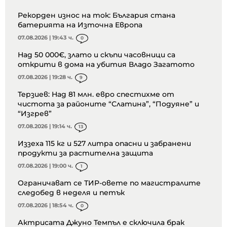
Рекорден износ на ток: България стана
батерията на Източна Европа
07.08.2026 | 19:43 ч.
0
Над 50 000€, злато и скъпи часовници са
открити в дома на убития Владо Загатото
07.08.2026 | 19:28 ч.
9
Терзиев: Над 81 млн. евро спестихме от
чистота за районите “Слатина”, “Подуяне” и
“Изгрев”
07.08.2026 | 19:14 ч.
13
Иззеха 115 кг и 527 литра опасни и забранени
продукти за растителна защита
07.08.2026 | 19:00 ч.
1
Ограничават се ТИР-овете по магистралите
следобед в неделя и петък
07.08.2026 | 18:54 ч.
0
Актрисата Джуно Темпъл е сключила брак