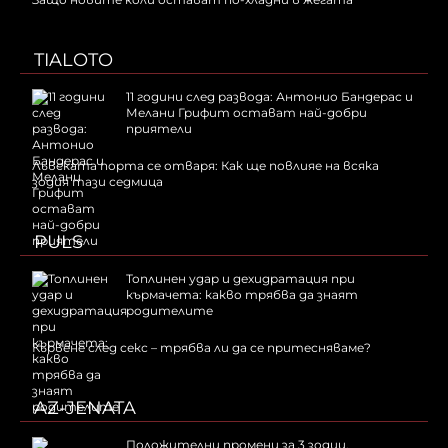
TIALOTO
11 години след развода: Антонио Бандерас и
Мелани Грифит остават най-добри
приятели
Лъвската порта се отваря: Как ще повлияе на всяка
зодия тази седмица
PULS
Топлинен удар и дехидратация при
кърмачета: какво трябва да знаят
родителите
Кървене след секс – трябва ли да се притесняваме?
AZ-JENATA
Положителни промени за 3 зодии,