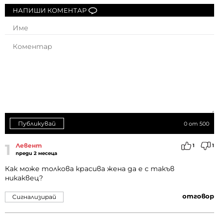
НАПИШИ КОМЕНТАР
Публикувай
0
от 500
1
Левент
1
1
преди 2 месеца
Как може толкова красива жена да е с такъв
никаквец?
отговор
Сигнализирай