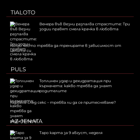
TIALOTO
Венера във Везни разпалва страстите: Три
зодии правят смела крачка в любовта
Колко често трябва да тренирате в зависимост от
целите си
PULS
Топлинен удар и дехидратация при
кърмачета: какво трябва да знаят
родителите
Кървене след секс – трябва ли да се притесняваме?
AZ-JENATA
Таро карта за 9 август, неделя