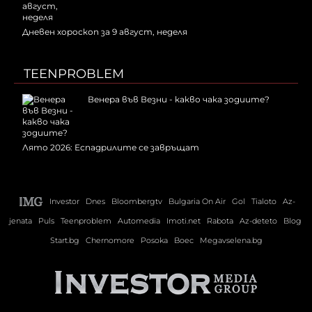
Дневен хороскоп за 9 август, неделя
TEENPROBLEM
Венера във Везни - какво чака зодиите?
Лято 2026: Еспадрилите се завръщат
Investor
Dnes
Bloombergtv
Bulgaria On Air
Gol
Tialoto
Az-
jenata
Puls
Teenproblem
Automedia
Imoti.net
Rabota
Az-deteto
Blog
Start.bg
Chernomore
Posoka
Boec
Megavselena.bg