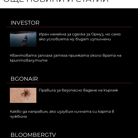
INVESTOR
Иран намекна за сделка за Ормуз, но само
ако условията му бъдат изпълнени
Квантовата заплаха затяга примката около врата на
криптовалутите
BGONAIR
Правила за безопасно вадене на кърлеж
Какво да направим, ако изгубим личната си карта в
чужбина
BLOOMBERGTV