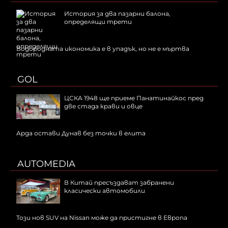
История за два пазарни балона,
определящи трети
Водородната икономика е в упадък, но не е мъртва
GOL
ЦСКА 1948 ще приеме Панатинайкос пред
две стада крави и овце
Арда остави Дунав без точки в елита
AUTOMEDIA
В Китай пресъздават забранени
класически автомобили
Този нов SUV на Nissan може да пристигне в Европа