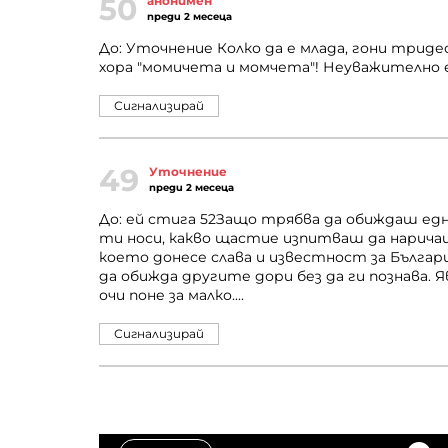
50
анонимен
преди 2 месеца
До: Уточнение Колко да е млада, гони трид
хора "момичета и момчета"! Неуважително е
Сигнализирай
49
Уточнение
преди 2 месеца
До: ей стига 52Защо трябва да обиждаш ед
ти носи, какво щастие изпитваш да наричаш
което донесе слава и известност за България
да обижда другите дори без да ги познава.
очи поне за малко....
Сигнализирай