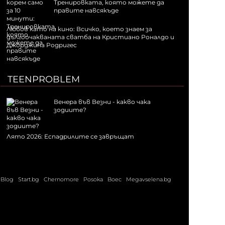
Тренировката, която можете да
правите навсякъде
Любов като на кино: Всичко, което знаем за
дългоочакваната сватба на Кристиано Роналдо и
Джорджина Родригес
TEENPROBLEM
Венера във Везни - какво чака
зодиите?
Лято 2026: Еспадрилите се завръщат
Blog
Start.bg
Chernomore
Posoka
Boec
Megavselena.bg