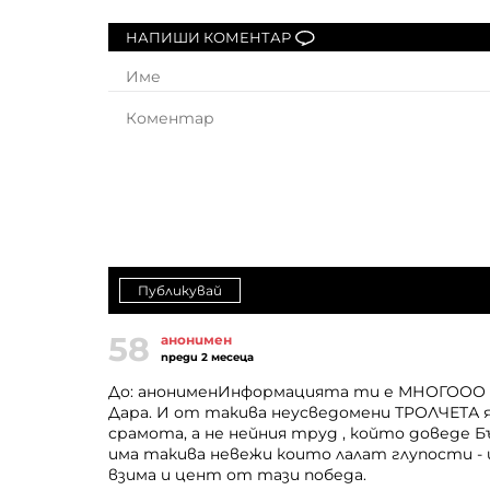
НАПИШИ КОМЕНТАР
Публикувай
58
анонимен
преди 2 месеца
До: анонименИнформацията ти е МНОГООО Г
Дара. И от такива неусведомени ТРОЛЧЕТА я
срамота, а не нейния труд , който доведе 
има такива невежи които лалат глупости - 
взима и цент от тази победа.