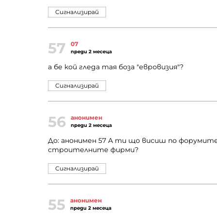
Сигнализирай
57
07
преди 2 месеца
а бе кой гледа тая боза "евровизия"?
Сигнализирай
56
анонимен
преди 2 месеца
До: анонимен 57 А ти що висиш по форумите?
строителните фирми?
Сигнализирай
55
анонимен
преди 2 месеца