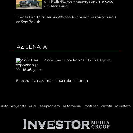
от Rolls-Royce - легендарните коли
от Испания
Toyota Land Cruiser на 999 999 километра търси нов
собственик
AZ-JENATA
Любовен хороскоп за 10 - 16 август
Енергийна салата с пилешко и киноа
ialoto
Az-jenata
Puls
Teenproblem
Automedia
Imoti.net
Rabota
Az-deteto