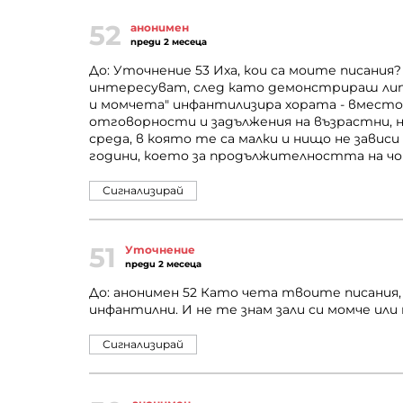
52
анонимен
преди 2 месеца
До: Уточнение 53 Иха, кои са моите писания?
интересуват, след като демонстрираш липс
и момчета" инфантилизира хората - вместо
отговорности и задължения на възрастни, н
среда, в която те са малки и нищо не зависи 
години, което за продължителността на ч
Сигнализирай
51
Уточнение
преди 2 месеца
До: анонимен 52 Като чета твоите писания,
инфантилни. И не те знам зали си момче или м
Сигнализирай