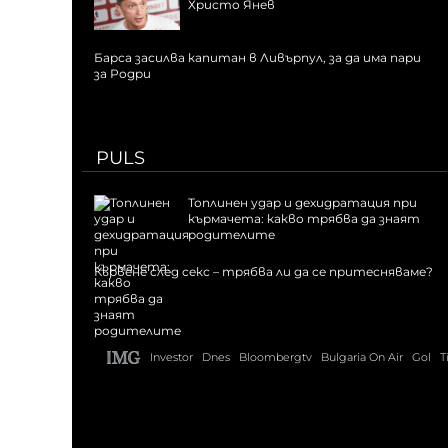
Христо Янев
Барса засилва капитан в Ливърпул, за да има пари
за Родри
PULS
Топлинен удар и дехидратация при
кърмачета: какво трябва да знаят
родителите
Кървене след секс – трябва ли да се притесняваме?
Investor
Dnes
Bloombergtv
Bulgaria On Air
Gol
T