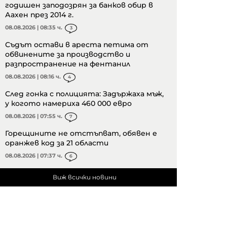
годишен заподозрян за банков обир в
Аахен през 2014 г.
08.08.2026 | 08:35 ч.
3
Съдът остави в ареста петима от
обвинените за производство и
разпространение на фентанил
08.08.2026 | 08:16 ч.
4
След гонка с полицията: Задържаха мъж,
у когото намериха 460 000 евро
08.08.2026 | 07:55 ч.
7
Горещините не отстъпват, обявен е
оранжев код за 21 области
08.08.2026 | 07:37 ч.
6
Виж всички новини