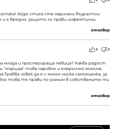
3
3
есетака! Айде стига сте наричали възрастни
 и е вредно, защото ги прави инфантилни.
отговор
3
2
на млада и просперираща певица? Каква радост
 "мършаа" това чаровно и енергично момиче,
.Трябва човек да е с много ниска самооценка, за
 Явно това те прави по-значим в собствените ти
отговор