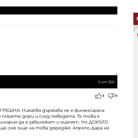
0
от 500
3
0
РЕШНА. Никаква държава не е финансирала
 плюете дори и след победата. Те това е
България да я забележат и оценят. Но ДОКЪТО
ще сме още на това дередже. Апропо Дара не