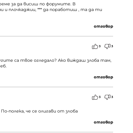
реме за да висиш по форумите. В
и плочкаджии, *** да поработиш , та да ти
отговор
3
3
ругите са твое огледало? Ако виждаш злоба там,
еб.
отговор
3
3
 По-полека, че се олигави от злоба
отговор