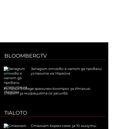
BLOOMBERGTV
Западът отново е напът да провали
успехите на Украйна
Испания въведе граничен контрол за Италия,
спорът за миграцията се засилва
TIALOTO
Стегнат корем само за 10 минути: