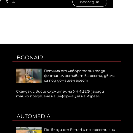
2
3
4
последна
BGONAIR
Петима от лабораторията за
фентанил остават в ареста, двама
са под домашен арест
Скандал с висш служител на УНИЦЕФ заради
тайно предаване на информация на Израел
AUTOMEDIA
По-бързи от Ferrari и по-престижни