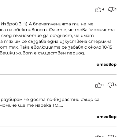
4
1
 Изброй 3. :)) А впечатленията ти не ме
а на обективност. Факт е, че това "момичета
 след пълнолетие да осъзнаят, че имат
а тях им се създава една изкуствена стерилна
от тях. Така еволюцията се забавя с около 10-15
овешки живот е съществен период.
отговор
1
3
 разбирам че доста по-възрастни също са
омиче ще те нарека ТО.....
отговор