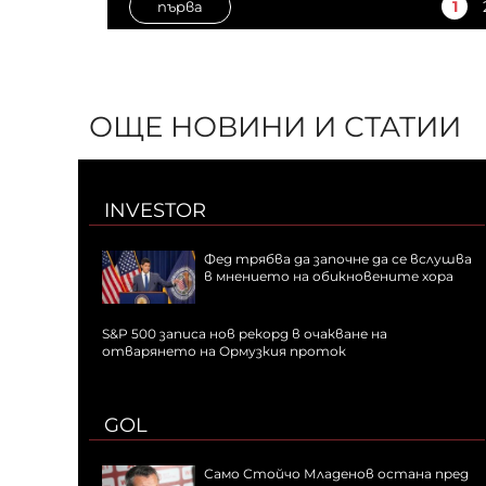
1
първа
ОЩЕ НОВИНИ И СТАТИИ
INVESTOR
Фед трябва да започне да се вслушва
в мнението на обикновените хора
S&P 500 записа нов рекорд в очакване на
отварянето на Ормузкия проток
GOL
Само Стойчо Младенов остана пред