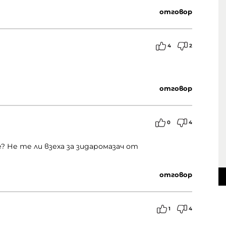
отговор
4
2
отговор
0
4
 Не те ли взеха за зидаромазач от
отговор
1
4