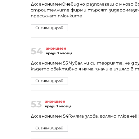
До: анонименОчевидно разполагаш с много в
строителните фирми търсят зидаро-мазачи 
пресъхнат плюнките
Сигнализирай
54
анонимен
преди 2 месеца
До: анонимен 55 Чувал ли си теорията, че д
където обективно я няма, значи е изцяло в т
Сигнализирай
53
анонимен
преди 2 месеца
До: анонимен 54Голяма злоба, голямо плюене!!!
Сигнализирай