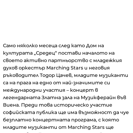
Само няколко месеца след като Дом на
културата „Средец“ постави началото на
своето активно партньорство с младежкия
духов оркестър Marching Stars и неговия
ръководител Тодор Цачев, младите музиканти
са на прага на едно от най-значимите си
международни участия – концерт в
легендарната Златна зала на Музикферайн във
Виена. Преди това историческо участие
софийската публика ще има възможност да чуе
безплатно концертната програма, с която
младите музиканти от Marching Stars ще