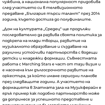
чужбина, а национална популярност придобива
след участието си в телевизионното
предаване „България търси талант“ през 2014
година, където достига до полуфиналите.
„Дом на културата „Средец“ ще продължи
последователно да развива своята политика за
подкрепа на млади творци, развитие на
музикалното образование и създаване на
различни устойчиви партньорства с водещи
детски и младежки формации. Съвместната
работа с Marching Stars е част от тази визия и
е насочена към дългосрочното развитие на
оркестъра, за който имаме сериозни планове
през следващите години. А участието на
формацията в Златната зала на Музикферайн е
ярък пример как подобно партньорство може
да допринесе за успешното представяне и