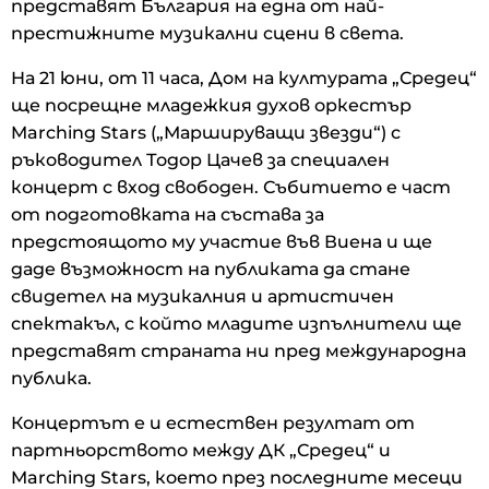
представят България на една от най-
престижните музикални сцени в света.
На 21 юни, от 11 часа, Дом на културата „Средец“
ще посрещне младежкия духов оркестър
Marching Stars („Маршируващи звезди“) с
ръководител Тодор Цачев за специален
концерт с вход свободен. Събитието е част
от подготовката на състава за
предстоящото му участие във Виена и ще
даде възможност на публиката да стане
свидетел на музикалния и артистичен
спектакъл, с който младите изпълнители ще
представят страната ни пред международна
публика.
Концертът е и естествен резултат от
партньорството между ДК „Средец“ и
Marching Stars, което през последните месеци