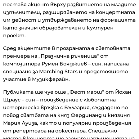
поставя акцент върху развитието на младите
изпълнители, разширяването на концертната
им дейност и утвърждаването на формацията
като значим образователен и културен
проект.
Сред акцентите в програмата е световната
премиера на „Празнична ръченица“ от
композитора Румен Бояджиев – син, написана
специално за Marching Stars и предстоящото
участие в Музикферайн.
Публиката ще чуе още „Фест марш“ от Йохан
Щраус – син – произведение с любопитна
историческа връзка с България, създадено по
повод сватбата на княз Фердинанд и княгиня
Мария Луиза, както и популярни произведения
от репертоара на оркестъра. Специално
място в концерта ще заемат изпълненията на