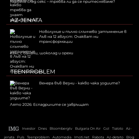
Кървене след секс – трябва ли да се притесняваме?
AZ-JENATA
Новолуние и пълно слънчево затъмнение в
Лъв на 12 август: Очакват ни
трансформации
Kекс с банани, шоколад и орехи
TEENPROBLEM
Венера във Везни - какво чака зодиите?
Лято 2026: Еспадрилите се завръщат
Investor
Dnes
Bloombergtv
Bulgaria On Air
Gol
Tialoto
Az-
jenata
Puls
Teenproblem
Automedia
Imoti.net
Rabota
Az-deteto
Blog