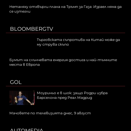
Нетаняху отхвърли плана на Тръмп за Газа: Израел няма да
се изтегли
BLOOMBERGTV
Търговската съпротива на Китай може да
му струва скъпо
Бумът на слънчевата енергия достига и най-тъмните
места в Европа
GOL
Моуриньо е в шок: защо Родри избра
Барселона пред Реал Мадрид
Мачовете по телевизията днес, 9 август
AUTOMEDIA