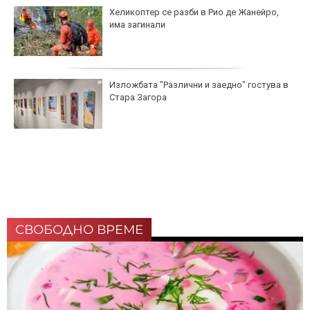
Хеликоптер се разби в Рио де Жанейро,
има загинали
Изложбата "Различни и заедно" гостува в
Стара Загора
СВОБОДНО ВРЕМЕ