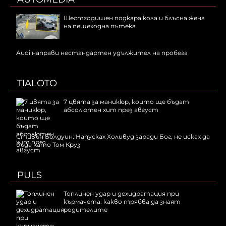
Шестгодишен подкара кола и блъсна жена
на пешеходна пътека
Audi направи нестандартен удължител на пробега
TIALOTO
7 цвята за маникюр, които ще бъдат
абсолютен хит през август
Стивън Болдуин: Напусках Холивуд заради Бог, не исках да
бъда като Том Круз
PULS
Топлинен удар и дехидратация при
кърмачета: какво трябва да знаят
родителите