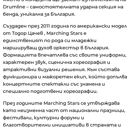
Drumline – самостоятелната ударна секция на
бенда, уникална за България.
Създаден през 2011 година по американски модел
от Тодор Цачев , Marching Stars е
единственият по рода си младежки
маршируващ духов оркестър в България.
Формацията впечатлява със своите униформи,
характерен звук, сценична хореография и
атрактивни визуални решения. Към състава
функционира и мажоретен екип, който допълва
концертните спектакли със знамена и
специално подготвени хореографии.
През годините Marching Stars се утвърждава
като неизменна част от национални празници,
фестивали, културни форуми и
благотворителни инициативи в страната и