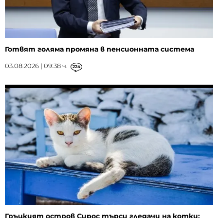
Готвят голяма промяна в пенсионната система
03.08.2026 | 09:38 ч.
224
Гръцкият остров Сирос търси гледачи на котки: