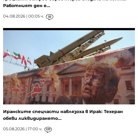
Работният ден е...
04.08.2026 | 00:05 ч.
32
Иранските спецчасти навлязоха в Ирак: Техеран
обяви ликвидирането...
05.08.2026 | 17:00 ч.
137