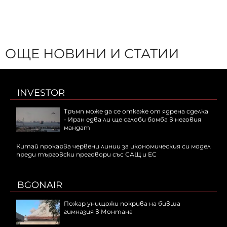
ОЩЕ НОВИНИ И СТАТИИ
INVESTOR
Тръмп може да се откаже от ядрена сделка
- Иран едва ли ще сглоби бомба в неговия
мандат
Китай прокарва червени линии за икономическия си модел
преди търговски преговори със САЩ и ЕС
BGONAIR
Пожар унищожи покрива на бивша
гимназия в Монтана