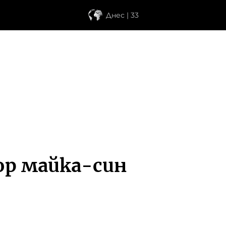
Днес | 33
ор майка-син