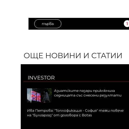
1
първа
ОЩЕ НОВИНИ И СТАТИИ
INVESTOR
Азиатските пазари приключиха
седмицата със смесени резултати
Ива Петрова: "Топлофикация - София" тежи повече
на "Булгаргаз" от договора с Botas