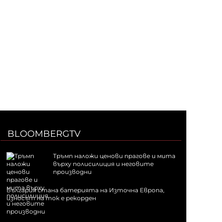
BLOOMBERGTV
Тръмп наложи ценови прагове и мита
върху полисилиция и неговите
производни
България стана батерията на Източна Европа,
износът на ток е рекорден