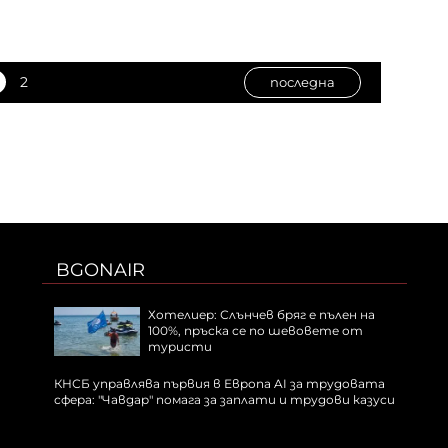
2
последна
BGONAIR
Хотелиер: Слънчев бряг е пълен на
100%, пръска се по шевовете от
туристи
КНСБ управлява първия в Европа AI за трудовата
сфера: "Чавдар" помага за заплати и трудови казуси