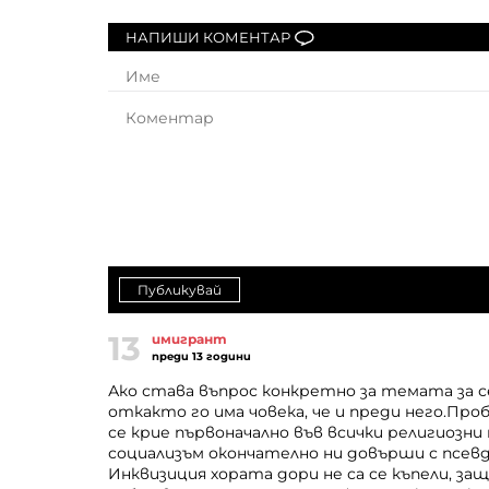
НАПИШИ КОМЕНТАР
Публикувай
13
имигрант
преди 13 години
Ако става въпрос конкретно за темата за се
откакто го има човека, че и преди него.Пр
се крие първоначално във всички религиозни
социализъм окончателно ни довърши с псев
Инквизиция хората дори не са се къпели, за