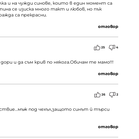
а и на чужди синове, които в един момент са
ина се изиска много такт и любов, но пък
ажда са прекрасни.
отговор
25
4
дори и да съм крив по някога.Обичам те мамо!!!
отговор
26
2
дствие...мъж под чехъл,защото синът й търси
отговор