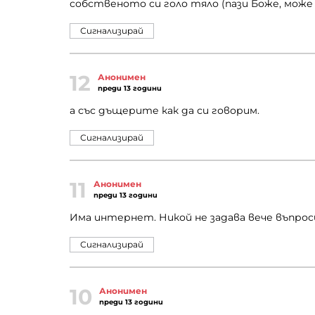
собственото си голо тяло (пази Боже, може д
Сигнализирай
12
Анонимен
преди 13 години
а със дъщерите как да си говорим.
Сигнализирай
11
Анонимен
преди 13 години
Има интернет. Никой не задава вече въпрос
Сигнализирай
10
Анонимен
преди 13 години