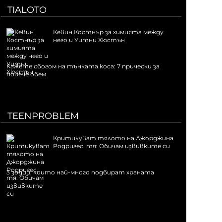
TIALOTO
Кевин Костнър за химията между
него и Уитни Хюстън
Кажете сбогом на тънката коса: 7 прически за
повече обем
TEENPROBLEM
Критикуват тялото на Джорджина
Родригес, тя: Обичам извивките си
3 зодии, които най-много подбират храната