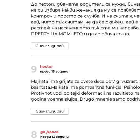
До hectorи двамата родители са нужни винаг
не си избира какви желания да му се появява
контрол и просто се случва. И не считам, ч
гей, нито пък считам, че да се окажеш гей е
растеж на населението пък сте ми направо
ПРЕГРЪЩА МОМЧЕТО и да го обича също.
Сигнализирай
9
hector
преди 13 години
Majkata ima grijata za dvete deca do 7 g. vuzrast
bashtata.Maikata ima pomoshtna funkcia. Psiholog
Protivnot vodi do tejki deformacii na razvitiet
godina voenna slujba. Drugo mnenie samo podriv
Сигнализирай
8
до Даола
преди 13 години