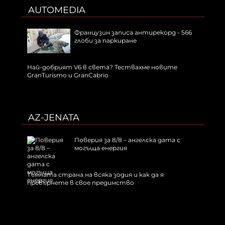
AUTOMEDIA
Французин записа антирекорд - 566
глоби за паркиране
Най-добрият V6 в света? Тествахме новите
GranTurismo и GranCabrio
AZ-JENATA
Поверия за 8/8 – ангелска дата с
могъща енергия
Тъмната страна на всяка зодия и как да я
превърнете в свое предимство