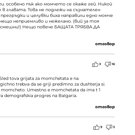
и. особено пък ако момчето се окаже гей. Никой
т в главата. Това не подлежи на съзнателен
е прегръдки и целувки биха направили едно момче
 нещо неприемливо и нежелано. (вий за тоя
 смешни!) Нещо повече БАЩАТА ТРЯБВА ДА
отговор
3
16
. Sled tova grijata za momchetata e na
ichno trebva da se griji predimno za dushterja si.
o na momcheto. Umestno e momchetata da ima t 1
a demografskia progres na Balgaria.
отговор
9
3