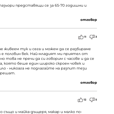
тазьори представящи се за 65-70 годишни и
отговор
11
3
ие живеем тук и сега и можем да се разбираме
а е половин век. Най-младият ми приятел от
но това не пречи да си говорим с часове и да се
а, която беше един широко скроен човек и
ило - никоага не подлагайте на разпит тези
 решат.
отговор
12
5
но също и майка-дъщеря, макар и малко по-