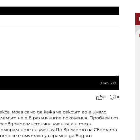
0
от 500
8
0
кса, мога само да кажа че сексът го е имало
облемът не е в различните поколения. Проблемът
 псевдоморалистични учения, а и този
доморалните си учения.По времето на Светата
щото се е смятало за срамно да видиш