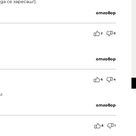
а се харесаш!).
отговор
2
0
отговор
6
4
и.
отговор
8
1