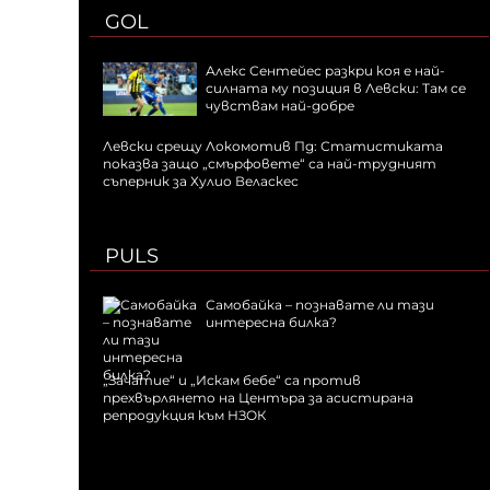
GOL
Алекс Сентейес разкри коя е най-
силната му позиция в Левски: Там се
чувствам най-добре
Левски срещу Локомотив Пд: Статистиката
показва защо „смърфовете“ са най-трудният
съперник за Хулио Веласкес
PULS
Самобайка – познавате ли тази
интересна билка?
„Зачатие“ и „Искам бебе“ са против
прехвърлянето на Центъра за асистирана
репродукция към НЗОК