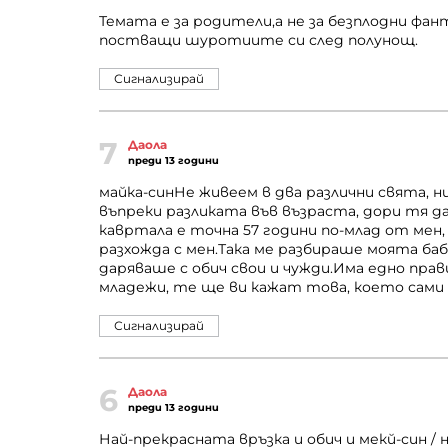
Темата е за родители,а не за безплодни фан
постващи шуротиите си след полунощ.
Сигнализирай
7
Даола
преди 13 години
майка-синНе живеем в два различни свята, н
въпреки разликата във възраста, дори тя д
кавртала е точна 57 години по-млад от мен, 
разхожда с мен.Така ме разбираше моята баб
даряваше с обич свои и чужди.Има едно прав
младежи, те ще ви кажат това, което сами
Сигнализирай
6
Даола
преди 13 години
Най-прекрасната връзка и обич и мекй-син / 