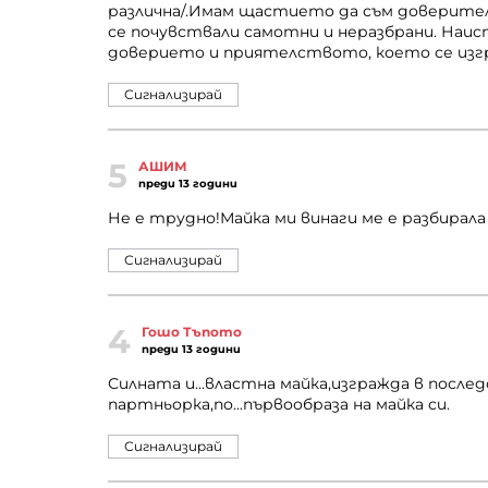
различна/.Имам щастието да съм доверителк
се почувствали самотни и неразбрани. Наист
доверието и приятелството, което се изгр
Сигнализирай
5
АШИМ
преди 13 години
Не е трудно!Майка ми винаги ме е разбирала 
Сигнализирай
4
Гошо Тъпото
преди 13 години
Силната и...властна майка,изгражда в после
партньорка,по...първообраза на майка си.
Сигнализирай