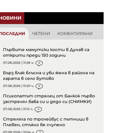
НОВИНИ
ПОСЛЕДНИ
ЧЕТЕНИ
КОМЕНТИРАНИ
Първите мамутски кости в Дунав са
открити преди 150 години
07.08.2026 | 11:28 ч.
0
Бърз влак блъсна и уби жена в района на
гарата в село Бутово
07.08.2026 | 11:20 ч.
0
Психопатът стрелец от Банкок първо
застрелял баба си и дядо си (СНИМКИ)
07.08.2026 | 11:12 ч.
5
Стреляха по тролейбус с пътници в
Плевен, стъкло бе счупено
07.08.2026 | 11:04 ч.
3