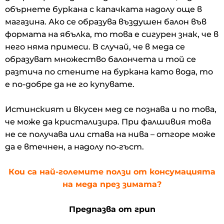
обърнете буркана с капачката надолу още в
магазина. Ако се образува въздушен балон във
формата на ябълка, то това е сигурен знак, че в
него няма примеси. В случай, че в меда се
образуват множество балончета и той се
разтича по стените на буркана като вода, то
е по-добре да не го купувате.
Истинският и вкусен мед се познава и по това,
че може да кристализира. При фалшивия това
не се получава или става на нива – отгоре може
да е втечнен, а надолу по-гъст.
Кои са най-големите ползи от консумацията
на меда през зимата?
Предпазва от грип