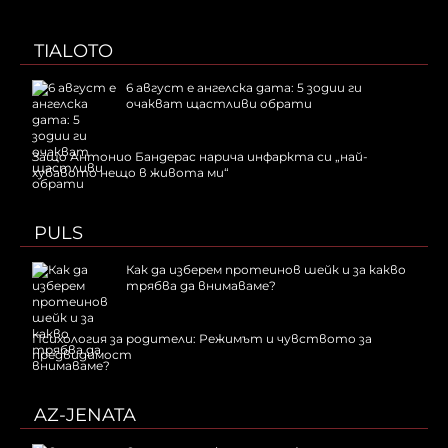
TIALOTO
6 август е ангелска дата: 5 зодии ги
очакват щастливи обрати
Защо Антонио Бандерас нарича инфаркта си „най-
хубавото нещо в живота ми“
PULS
Как да изберем протеинов шейк и за какво
трябва да внимаваме?
Психология за родители: Режимът и чувството за
предвидимост
AZ-JENATA