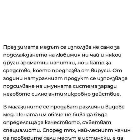
През зимата медът се използва не само за
подслаждането на любимия ни чай и някои
други ароматни напитки, но и като за
средство, което предпазва от вируси. От
години натуралният продукт се използва за
подсилване на имунната система заради
неговото силно антимикробно действие.
В магазините се продават различни видове
мед. Цената им обаче не бива да бъде
определяща за качеството, съветват
специалисти. Според тях, най-лесният начин
да проверите дали медът е истински, е да