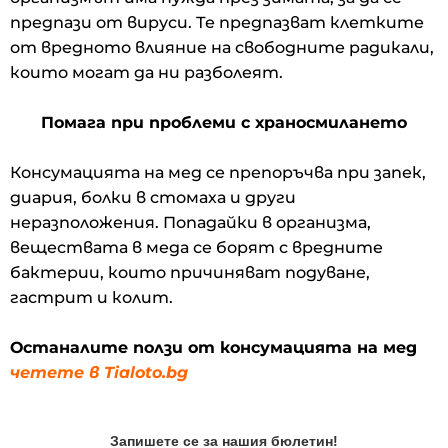
предпази от вируси. Те предпазват клетките
от вредното влияние на свободните радикали,
които могат да ни разболеят.
Помага при проблеми с храносмилането
Консумацията на мед се препоръчва при запек,
диария, болки в стомаха и други
неразположения. Попадайки в организма,
веществата в меда се борят с вредните
бактерии, които причиняват подуване,
гастрит и колит.
Останалите ползи от консумацията на мед
четете в Tialoto.bg