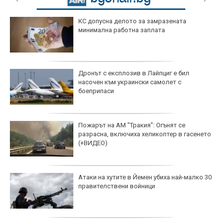
КС допусна делото за замразената
минимална работна заплата
Дронът с експлозив в Лайпциг е бил
насочен към украински самолет с
боеприпаси
Пожарът на АМ "Тракия": Огънят се
разрасна, включиха хеликоптер в гасенето
(+ВИДЕО)
Атаки на хутите в Йемен убиха най-малко 30
правителствени войници