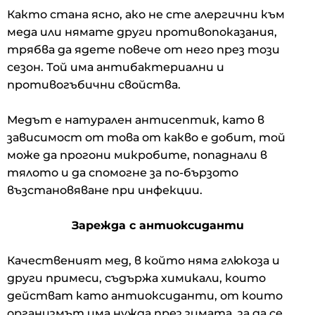
Както стана ясно, ако не сте алергични към
меда или нямате други противопоказания,
трябва да ядете повече от него през този
сезон. Той има антибактериални и
противогъбични свойства.
Медът е натурален антисептик, като в
зависимост от това от какво е добит, той
може да прогони микробите, попаднали в
тялото и да спомогне за по-бързото
възстановяване при инфекции.
Зарежда с антиоксиданти
Качественият мед, в който няма глюкоза и
други примеси, съдържа химикали, които
действат като антиоксиданти, от които
организмът има нужда през зимата, за да се