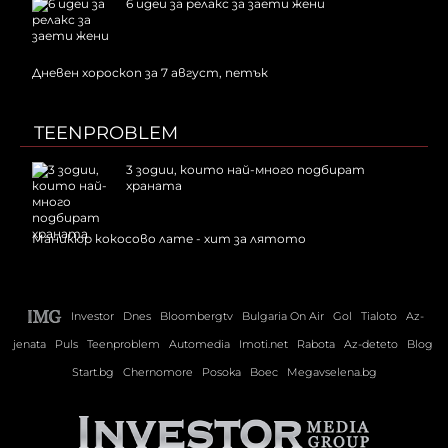
6 идеи за релакс за заети жени
Дневен хороскоп за 7 август, петък
TEENPROBLEM
3 зодии, които най-много подбират
храната
Маникюр кокосово лате - хит за лятото
Investor
Dnes
Bloombergtv
Bulgaria On Air
Gol
Tialoto
Az-
jenata
Puls
Teenproblem
Automedia
Imoti.net
Rabota
Az-deteto
Blog
Start.bg
Chernomore
Posoka
Boec
Megavselena.bg