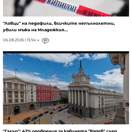
"Ловци" на педофили, всичките непълнолетни,
убили мъжа на Младежкия...
06.08.2026 | 15:54 ч.
311
"Галъп": 42% одобрение за кабинета "Радев" след