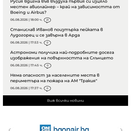
Русия вдигна във въздуха първия си изцяло
местен авиолайнер – край на зависимостта от
Boeing и Airbus?
06.08.2026 | 18:00 ч.
21
Станислав Иванов поизтърка пейката в
Лудогорец и се завърна в Арда
06.08.2026 | 17:53 ч.
0
Астрономи получиха най-подробните досега
изображения на повърхността на Слънцето
06.08.2026 | 17:45 ч.
0
Няма опасност за населените места в
периметъра на пожара на АМ "Тракия"
06.08.2026 | 17:37 ч.
0
Виж всички новини