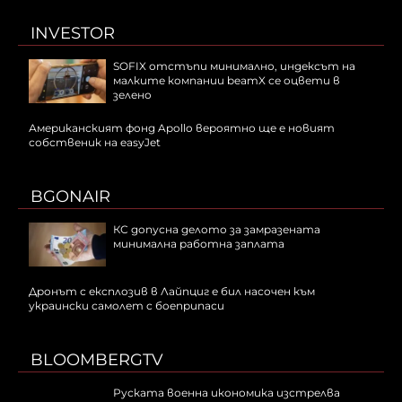
INVESTOR
SOFIX отстъпи минимално, индексът на
малките компании beamX се оцвети в
зелено
Американският фонд Apollo вероятно ще е новият
собственик на easyJet
BGONAIR
КС допусна делото за замразената
минимална работна заплата
Дронът с експлозив в Лайпциг е бил насочен към
украински самолет с боеприпаси
BLOOMBERGTV
Руската военна икономика изстрелва