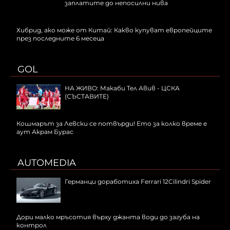
заплатите до непосилни нива
Хибрид, ако може от Китай: Какво купуват европейците
през последните 6 месеца
GOL
НА ЖИВО: Макаби Тел Авив - ЦСКА
(СЪСТАВИТЕ)
Кошмарът за Левски се потвърди! Ето за колко време е
аут Акрам Бурас
AUTOMEDIA
Германци доработиха Ferrari 12Cilindri Spider
Дори малко мръсотия върху джанта води до загуба на
контрол