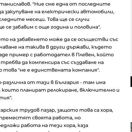
таниславов. "Ние сме една от последните
 за закупуване на електрически автомобили,
следните месеци. Това ще се случи
е се забавим с още година и половина".
то на забавянето може да се осъществи със
чаване на такива в други държави, където
даде пример с работодател в Плевен, който
 трябва да компенсира със създаване на
 това "не е единствената компания".
-различна от тази в България - там има
 които планират релокиране, включително и
тия".
арския трудов пазар, защото това са хора,
а преместят своята работа, но
дложи работа на тези хора, каза
Акция на седмицата: „Българска
фондова борса“ АД