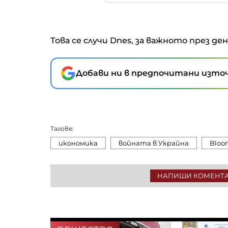
Това се случи Dnes, за важното през де
Добави ни в предпочитани източ
Тагове:
икономика
войната в Украйна
Bloo
НАПИШИ КОМЕНТ