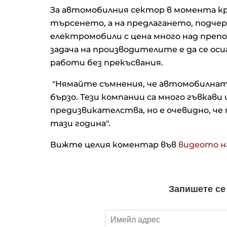
За автомобилния сектор в момента кри
търсенето, а на предлагането, подче
електромобили с цена много над препо
задача на производителите е да се оси
работи без прекъсвания.
"Нямайте съмнения, че автомобилнат
бързо. Тези компании са много гъвкави 
предизвикателства, но е очевидно, ч
тази година".
Вижте целия коментар във
видеото на