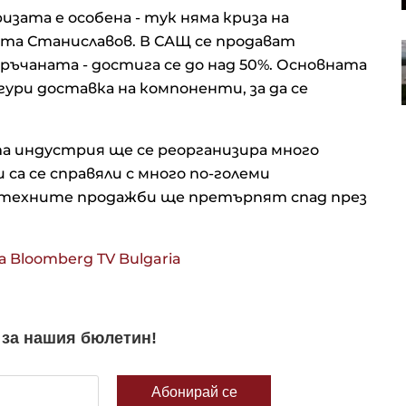
зата е особена - тук няма криза на
рта Станиславов. В САЩ се продават
Квантовата заплаха затяга
ръчаната - достига се до над 50%. Основната
примката около врата на
криптовалутите
гури доставка на компоненти, за да се
а индустрия ще се реорганизира много
и са се справяли с много по-големи
е техните продажби ще претърпят спад през
 Bloomberg TV Bulgaria