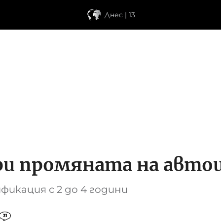
Днес | 13
ри промяната на авт
фикация с 2 до 4 години
31