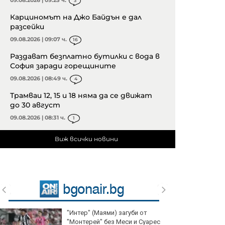
09.08.2026 | 09:25 ч.
3
Карциномът на Джо Байдън е дал
разсейки
09.08.2026 | 09:07 ч.
16
Раздават безплатно бутилки с вода в
София заради горещините
09.08.2026 | 08:49 ч.
4
Трамваи 12, 15 и 18 няма да се движат
до 30 август
09.08.2026 | 08:31 ч.
1
Виж всички новини
"Интер" (Маями) загуби от
"Монтерей" без Меси и Суарес