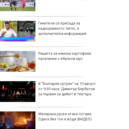
Гените не са присъда за
наднорменото тегло, а
допълнителна информация
Рецепта за немски картофени
палачинки с ябълков мус
В "България сутрин" на 10 август
от 9:30 часа: Димитър Бербатов
за първия си дебют в театъра
Масирана руска атака остави
Одеса без ток и вода (ВИДЕО)