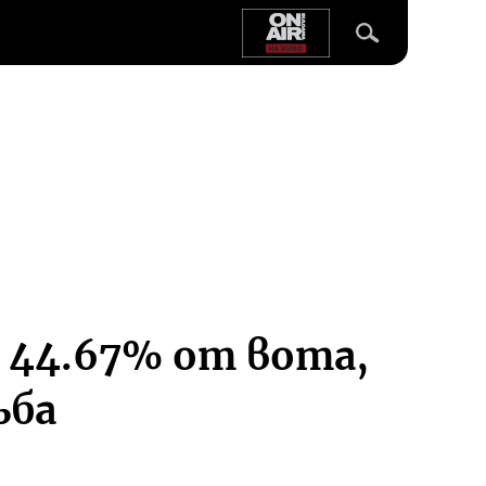
 44.67% от вота,
ъба