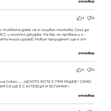
отговор
2
2
о тиквата даже не е сънувал толкова. Сега да
СС и осмото джудже. На бас че провала и г -
ата книга изгорЕ! Новия президент ще е от
отговор
4
2
ия Сокол.........ЦЕЛОТО БСПЕ Е ПРИ РАДЕФ ! САМО
ИЯ СА ШЕ Е С КУТЕФЦИ И БСПАЧКИ !
отговор