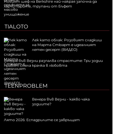
Новият шеф на Berkshire най-накрая започна да
харчи парите, трупани от Бъфет
TIALOTO
Лек като облак: Розовият сладкиш
на Марта Стюарт е идеалният
летен десерт (ВИДЕО)
Венера във Везни разпалва страстите: Три зодии
правят смела крачка в любовта
TEENPROBLEM
Венера във Везни - какво чака
зодиите?
Лято 2026: Еспадрилите се завръщат