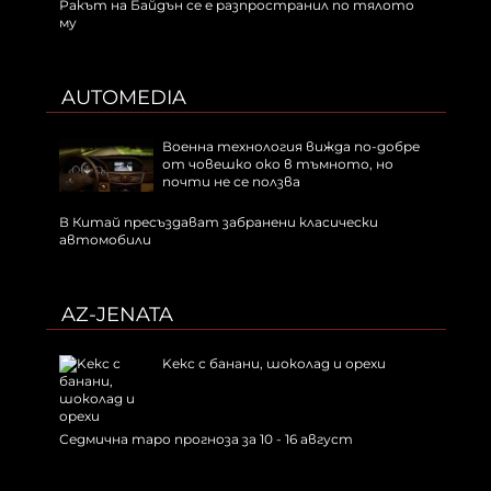
Ракът на Байдън се е разпространил по тялото
му
AUTOMEDIA
Военна технология вижда по-добре
от човешко око в тъмното, но
почти не се ползва
В Китай пресъздават забранени класически
автомобили
AZ-JENATA
Kекс с банани, шоколад и орехи
Седмична таро прогноза за 10 - 16 август