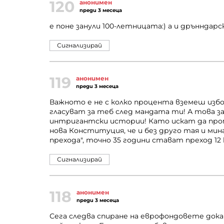
120
анонимен
преди 3 месеца
е поне занули 100-летницата:) а и дрънндарс
Сигнализирай
119
анонимен
преди 3 месеца
Важното е не с колко процента вземеш избор
гласуват за теб след мандата ти! А това за
интригантски истории! Като искат да проме
нова Конституция, че и без друго тая и ми
прехода", точно 35 години стават преход 12 ю
Сигнализирай
118
анонимен
преди 3 месеца
Сега следва спиране на еврофондовете дока