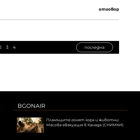
отговор
2
3
4
последна
BGONAIR
Пламъците гонят хора и животни:
Масова евакуация в Канада (СНИМКИ)