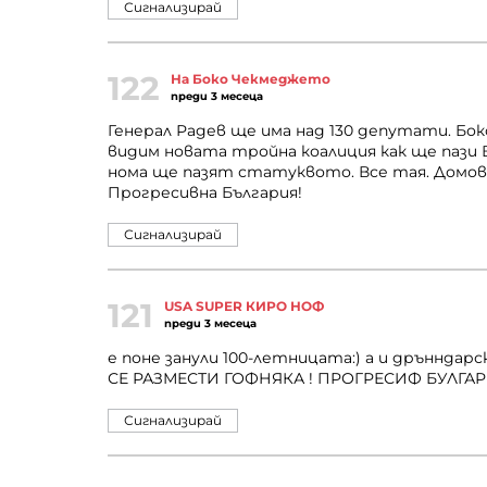
Сигнализирай
122
На Боко Чекмеджето
преди 3 месеца
Генерал Радев ще има над 130 депутати. Бок
видим новата тройна коалиция как ще пази В
нома ще пазят статуквото. Все тая. Домов
Прогресивна България!
Сигнализирай
121
USA SUPER КИРО НОФ
преди 3 месеца
е поне занули 100-летницата:) а и дрънндарск
СЕ РАЗМЕСТИ ГОФНЯКА ! ПРОГРЕСИФ БУЛГАР
Сигнализирай