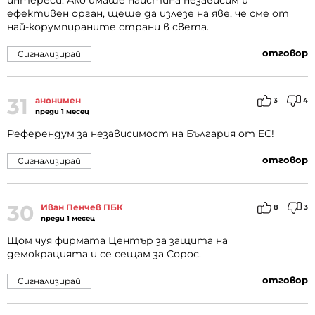
интереси. Ако имаше наистина независим и
ефективен орган, щеше да излезе на яве, че сме от
най-корумпираните страни в света.
отговор
Сигнализирай
31
анонимен
3
4
преди 1 месец
Референдум за независимост на България от ЕС!
отговор
Сигнализирай
30
Иван Пенчев ПБК
8
3
преди 1 месец
Щом чуя фирмата Център за защита на
демокрацията и се сещам за Сорос.
отговор
Сигнализирай