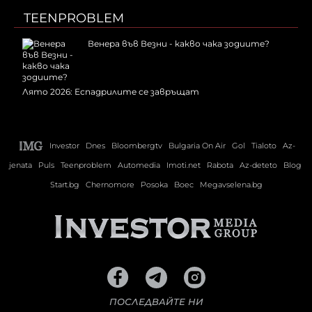
TEENPROBLEM
Венера във Везни - какво чака зодиите?
Лято 2026: Еспадрилите се завръщат
Investor
Dnes
Bloombergtv
Bulgaria On Air
Gol
Tialoto
Az-
jenata
Puls
Teenproblem
Automedia
Imoti.net
Rabota
Az-deteto
Blog
Start.bg
Chernomore
Posoka
Boec
Megavselena.bg
ПОСЛЕДВАЙТЕ НИ