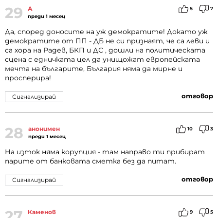
29
А
5
7
преди 1 месец
Да, според доносите на уж демократите! Докато уж
демократите от ПП - ДБ не си признаят, че са леви и
са хора на Радев, БКП и ДС , дошли на политическата
сцена с едничката цел да унищожат европейската
мечта на българите, България няма да мирне и
просперира!
отговор
Сигнализирай
28
анонимен
10
3
преди 1 месец
На изток няма корупция - там направо ти прибират
парите от банковата сметка без да питат.
отговор
Сигнализирай
27
Каменов
9
5