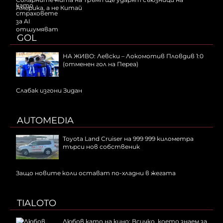
Америка, а не Китай
GOL
НА ЖИВО: Левски – Локомотив Пловдив 1:0
(отменен гол на Переа)
Слабак изгони Зидан
AUTOMEDIA
Toyota Land Cruiser на 999 999 километра
търси нов собственик
Защо новите коли остават по-хладни в жегата
TIALOTO
Любов като на кино: Всичко, което знаем за