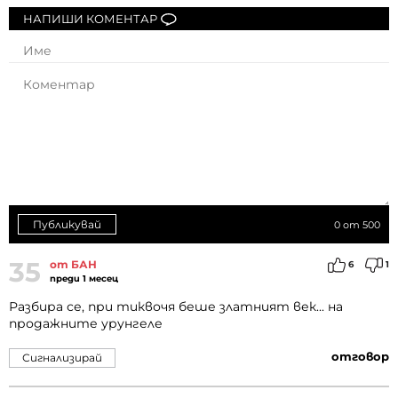
НАПИШИ КОМЕНТАР
Публикувай
0
от 500
35
от БАН
6
1
преди 1 месец
Разбира се, при тиквочя беше златният век... на
продажните урунгеле
отговор
Сигнализирай