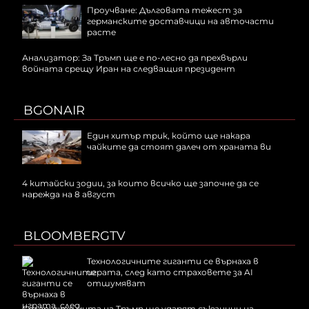
Проучване: Дълговата тежест за
германските доставчици на авточасти
расте
Анализатор: За Тръмп ще е по-лесно да прехвърли
войната срещу Иран на следващия президент
BGONAIR
Един хитър трик, който ще накара
чайките да стоят далеч от храната ви
4 китайски зодии, за които всичко ще започне да се
нарежда на 8 август
BLOOMBERGTV
Технологичните гиганти се върнаха в
играта, след като страховете за AI
отшумяват
Соларните мита на Тръмп ще ударят съюзници на