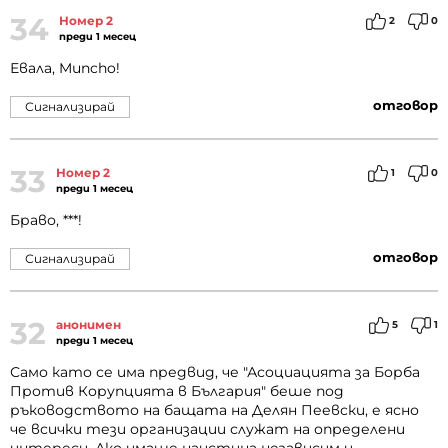
34
Номер 2
2
0
преди 1 месец
Евала, Muncho!
отговор
Сигнализирай
33
Номер 2
1
0
преди 1 месец
Браво, ***!
отговор
Сигнализирай
32
анонимен
5
1
преди 1 месец
Само като се има предвид, че "Асоциацията за Борба
Против Корупцията в България" беше под
ръководството на бащата на Делян Пеевски, е ясно
че всички тези организации служат на определени