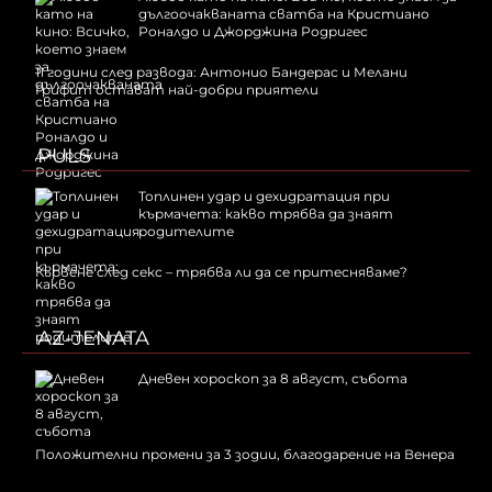
дългоочакваната сватба на Кристиано
Роналдо и Джорджина Родригес
11 години след развода: Антонио Бандерас и Мелани
Грифит остават най-добри приятели
PULS
Топлинен удар и дехидратация при
кърмачета: какво трябва да знаят
родителите
Кървене след секс – трябва ли да се притесняваме?
AZ-JENATA
Дневен хороскоп за 8 август, събота
Положителни промени за 3 зодии, благодарение на Венера