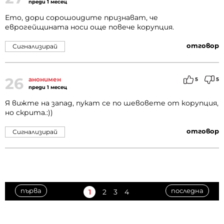
преди 1 месец
Ето, дори сорошоидите признават, че
еврогейщината носи още повече корупция.
отговор
Сигнализирай
26
анонимен
5
5
преди 1 месец
Я вижте на запад, пукат се по шевовете от корупция,
но скрита.:))
отговор
Сигнализирай
първа
последна
1
2
3
4