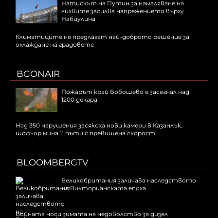
Натискът на Путин за намаляване на
лихвите засилва напрежението върху
Набиулина
Климатиците не предлагат най-доброто решение за
охлаждане на градовете
BGONAIR
Пожарът край Бобошево е засегнал над
1200 декара
Над 350 нарушения засякоха нови камери в Казанлък,
шофьор мина 11 пъти с превишена скорост
BLOOMBERGTV
Великобритания заличава наследството
на Викторианската епоха
Войната носи зимата на недоволство за дизел