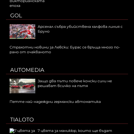
GOL
Арсенал събра убийствена халфова линия с
Бруно
Страхотни новини за Левски: Бурас се връща много по-
рано от очакваното
AUTOMEDIA
Защо два пъти повече конски сили не
решават всичко на пътя
Петте най-надеждни германски автоматика
TIALOTO
7 цвята за маникюр, които ще бъдат