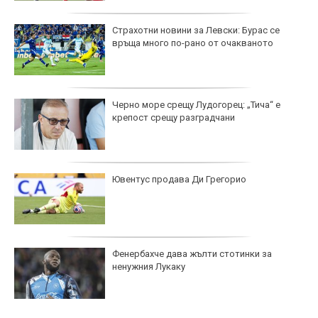
Страхотни новини за Левски: Бурас се
връща много по-рано от очакваното
Черно море срещу Лудогорец: „Тича“ е
крепост срещу разградчани
Ювентус продава Ди Грегорио
Фенербахче дава жълти стотинки за
ненужния Лукаку