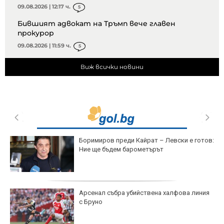
09.08.2026 | 12:17 ч.
5
Бившият адвокат на Тръмп вече главен
прокурор
09.08.2026 | 11:59 ч.
5
Виж всички новини
Боримиров преди Кайрат – Левски е готов:
Ние ще бъдем барометърът
Арсенал събра убийствена халфова линия
с Бруно