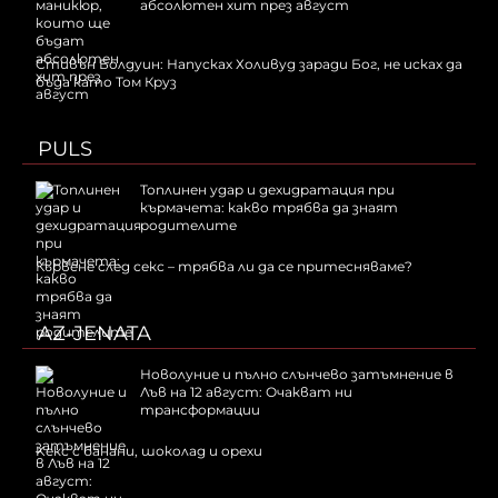
абсолютен хит през август
Стивън Болдуин: Напусках Холивуд заради Бог, не исках да
бъда като Том Круз
PULS
Топлинен удар и дехидратация при
кърмачета: какво трябва да знаят
родителите
Кървене след секс – трябва ли да се притесняваме?
AZ-JENATA
Новолуние и пълно слънчево затъмнение в
Лъв на 12 август: Очакват ни
трансформации
Kекс с банани, шоколад и орехи