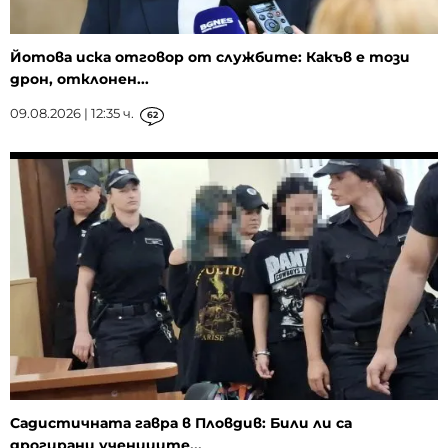
Йотова иска отговор от службите: Какъв е този
дрон, отклонен...
09.08.2026 | 12:35 ч.
62
Садистичната гавра в Пловдив: Били ли са
дрогирани учениците...