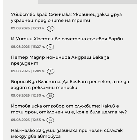
Убийство край Слънчака: Украинец закла друг
украинец пред очите на трети
09.08.2026 | 13:33 ч.
9
И Уитни Хюстън бе почетена със своя Барби
09.08.2026 | 13:27 ч.
0
Петер Мадяр номинира Андраш Бака за
президент
09.08.2026 | 13:09 ч.
1
Борисов за властта: Да всяват респект, а не да
ходят с рекламни тениски
09.08.2026 | 12:50 ч.
35
Йотова иска отговор от службите: Какъв е
този дрон, отклонен ли е, коя е била целта му?
09.08.2026 | 12:35 ч.
62
Най-малко 22 души загинаха при челен сблъсък
между два автобуса