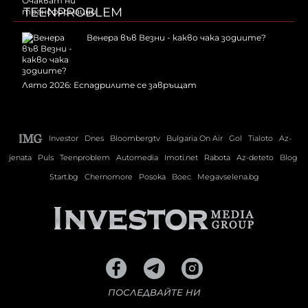
TEENPROBLEM
Венера във Везни - какво чака зодиите?
Лято 2026: Еспадрилите се завръщат
Investor
Dnes
Bloombergtv
Bulgaria On Air
Gol
Tialoto
Az-
jenata
Puls
Teenproblem
Automedia
Imoti.net
Rabota
Az-deteto
Blog
Start.bg
Chernomore
Posoka
Boec
Megavselena.bg
ПОСЛЕДВАЙТЕ НИ