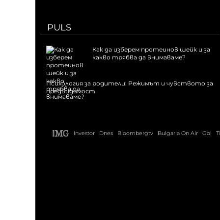
PULS
Как да изберем протеинов шейк и за
какво трябва да внимаваме?
Психология за родители: Режимът и чувството за
предвидимост
Investor
Dnes
Bloombergtv
Bulgaria On Air
Gol
T