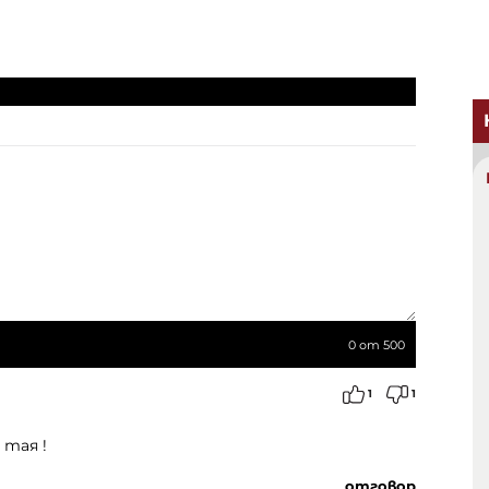
0
от 500
1
1
 тая !
отговор