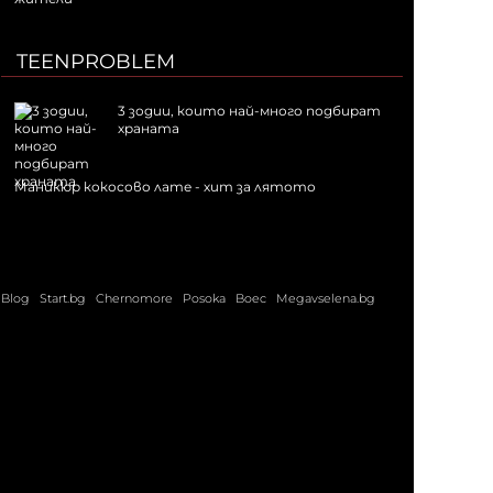
TEENPROBLEM
3 зодии, които най-много подбират
храната
Маникюр кокосово лате - хит за лятото
Blog
Start.bg
Chernomore
Posoka
Boec
Megavselena.bg