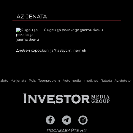
AZ-JENATA
6 идеи за релакс за заети жени
Дневен хороскоп за 7 август, петък
ialoto
Az-jenata
Puls
Teenproblem
Automedia
Imoti.net
Rabota
Az-deteto
ПОСЛЕДВАЙТЕ НИ