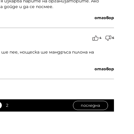
я изкарва парите на организаторите. Ако
 дойде и да се посмее.
отговор
4
6
н ше пее, нощеска ше мандръса пилона на
отговор
2
последна