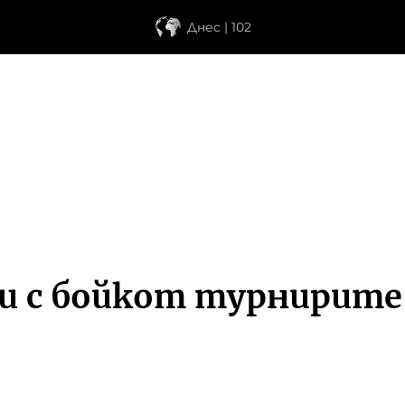
Днес | 102
ши с бойкот турнирит