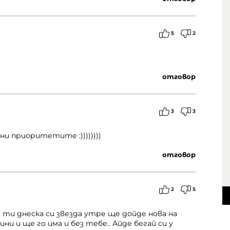
5
2
отговор
3
3
ни приоритетите :))))))))
отговор
2
5
и ти днеска си звезда утре ще дойде нова на
и и ще го има и без тебе.. Айде бегай си у