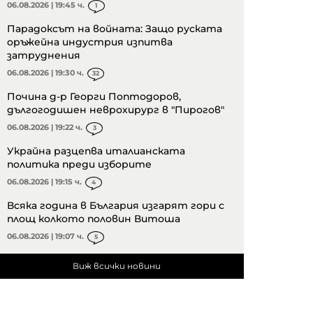
06.08.2026 | 19:45 ч.
1
Парадоксът на войната: Защо руската
оръжейна индустрия изпитва
затруднения
06.08.2026 | 19:30 ч.
32
Почина д-р Георги Поптодоров,
дългогодишен неврохирург в "Пирогов"
06.08.2026 | 19:22 ч.
3
Украйна разцепва италианската
политика преди изборите
06.08.2026 | 19:15 ч.
4
Всяка година в България изгарят гори с
площ колкото половин Витоша
06.08.2026 | 19:07 ч.
5
Виж всички новини