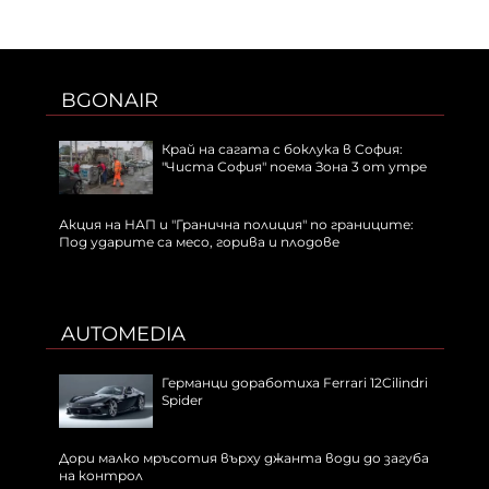
BGONAIR
Край на сагата с боклука в София:
"Чиста София" поема Зона 3 от утре
Акция на НАП и "Гранична полиция" по границите:
Под ударите са месо, горива и плодове
AUTOMEDIA
Германци доработиха Ferrari 12Cilindri
Spider
Дори малко мръсотия върху джанта води до загуба
на контрол