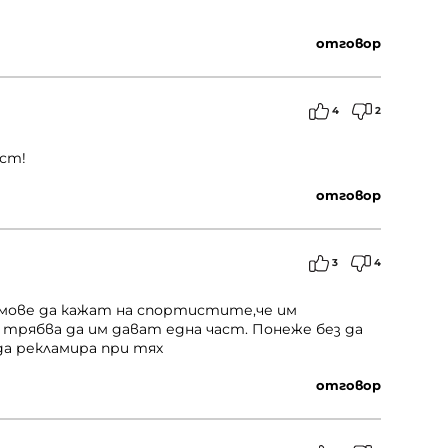
отговор
4
2
юст!
отговор
3
4
мове да кажат на спортистите,че им
трябва да им дават една част. Понеже без да
а рекламира при тях
отговор