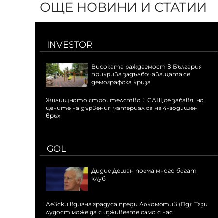
ОЩЕ НОВИНИ И СТАТИИ
INVESTOR
Високата раждаемост в България
прикрива задълбочаващата се
демографска криза
Жилищното строителство в САЩ се забавя, но
цените на дървения материал са на 4-годишен
връх
GOL
Дидие Дешан поема много богат
клуб
Левски вдигна градуса преди Локомотив (Пд): Тази
лудост може да я изживеете само с нас