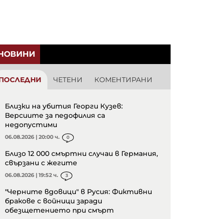
НОВИНИ
ПОСЛЕДНИ
ЧЕТЕНИ
КОМЕНТИРАНИ
Близки на убития Георги Кузев:
Версиите за педофилия са
недопустими
06.08.2026 | 20:00 ч.
0
Близо 12 000 смъртни случаи в Германия,
свързани с жегите
06.08.2026 | 19:52 ч.
3
"Черните вдовици" в Русия: Фиктивни
бракове с войници заради
обезщетението при смърт