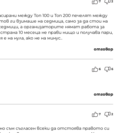
7
2
ирани между Топ 100 и Топ 200 печелят между
атов ги взимаше на седмица, само за да стои на
седмици, а организаторите нямат работа за
 страна 10 месеца не прави нищо и получава пари,
е на нула, ако не на минус..
отговор
6
6
отговор
7
2
лно съм съгласен всеки да отстоява правото си