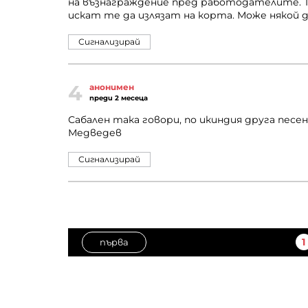
на възнаграждение пред работодателите. Т
искат те да излязат на корта. Може някой да
Сигнализирай
4
анонимен
преди 2 месеца
Сабален така говори, по икиндия друга песе
Медведев
Сигнализирай
1
първа