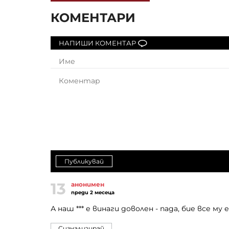
КОМЕНТАРИ
НАПИШИ КОМЕНТАР
Публикувай
13
анонимен
преди 2 месеца
А наш *** е винаги доволен - пада, бие все му е
Сигнализирай