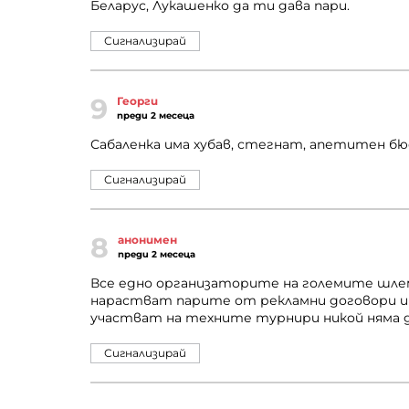
Беларус, Лукашенко да ти дава пари.
Сигнализирай
9
Георги
преди 2 месеца
Сабаленка има хубав, стегнат, апетитен б
Сигнализирай
8
анонимен
преди 2 месеца
Все едно организаторите на големите шле
нарастват парите от рекламни договори и 
участват на техните турнири никой няма д
Сигнализирай