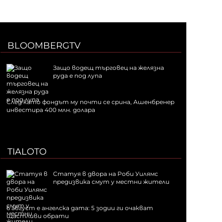
BLOOMBERGTV
Защо водещ търговец на желязна
руда е под лупа
След като фондът му почти се срина, Ашенбренер
инвестира 400 млн. долара
TIALOTO
Статуя в двора на Роби Уилямс
предизвика смут у местни жители
6 август е ангелска дата: 5 зодии ги очакват
щастливи обрати