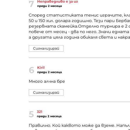
7
Неправедливо е за иг
преди 2 месеца
Според статистиката тенис играчите, клас
50 и 150 хил. долара годишно. Тези пари Берб
резервната скамейка.Отделно турнира е 2 
повече от месец - два по него. Значи едната
а другата цяла година обикаля света и накрая 
Сигнализирай
6
Kiril
преди 2 месеца
Много алчна бре
Сигнализирай
5
321
преди 2 месеца
Правилно. Кой каквото може да вземе. Напъ