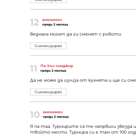
12
анонимен
преди 2 месеца
веднага могат да ги сменят с роботи
Сигнализирай
11
По-къс синджир
преди 2 месеца
Да не може да излиза от кухнята и ще си сме
Сигнализирай
10
анонимен
преди 2 месеца
Я па таа. Турнирите са те напрвили звезда 
твойто место. Турнира си е там от 100 годин