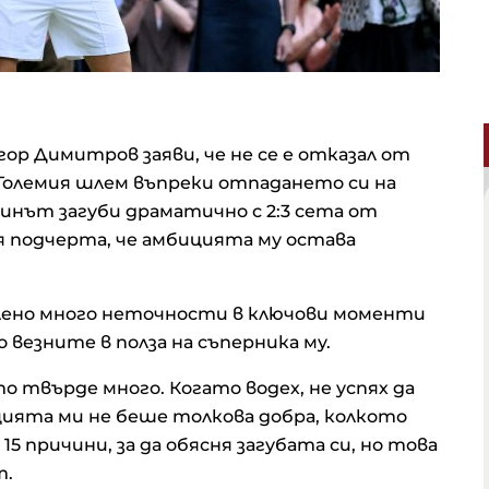
р Димитров заяви, че не се е отказал от
 Големия шлем въпреки отпадането си на
инът загуби драматично с 2:3 сета от
я подчерта, че амбицията му остава
алено много неточности в ключови моменти
 везните в полза на съперника му.
о твърде много. Когато водех, не успях да
ята ми не беше толкова добра, колкото
 15 причини, за да обясня загубата си, но това
т.