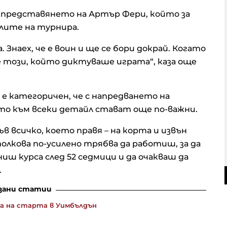
 представянето на Артър Фери, който за
лите на турнира.
 Знаех, че е воин и ще се бори докрай. Когато
този, който диктуваше играта“, каза още
 категоричен, че с напредването на
о към всеки детайл стават още по-важни.
ъв всичко, което правя – на корта и извън
олкова по-усилено трябва да работиш, за да
иш курса след 52 седмици и да очакваш да
.
зани статии
а на старта в Уимбълдън