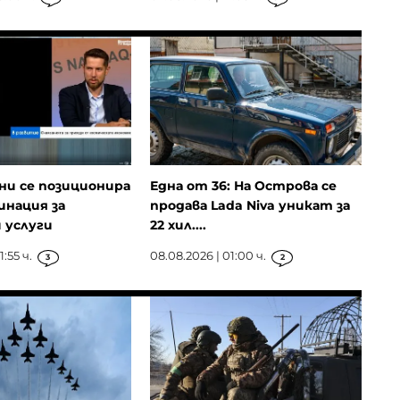
ни се позиционира
Една от 36: На Острова се
инация за
продава Lada Niva уникат за
 услуги
22 хил....
:55 ч.
08.08.2026 | 01:00 ч.
3
2