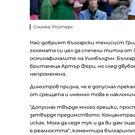
Снимка: Ройтерс
Най-добрият български тенисист Григо
голямата си цел да спечели титла от
осминафиналите на Уимбълдън. Българ
британеца Артър Фери, но след двубо
непроменена.
Димитров призна, че е допуснал прек
от срещата и именно това е наклонило
"Допуснах твърде много грешки, прост
затвърдя предимството. Концентраци
исках. Мога да седя тук и да ви дам още
е реалността“, коментира българинъ