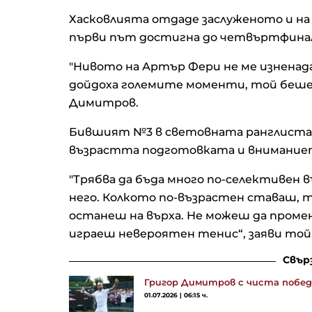
Хасковлията отдаде заслуженото и на
първи път достигна до четвъртфина
"Нивото на Артър Фери не ме изненада.
дойдоха големите моменти, той беше 
Димитров.
Бившият №3 в световната ранглиста е
възрастта подготовката и вниманиет
"Трябва да бъда много по-селективен в
него. Колкото по-възрастен ставаш, т
останеш на върха. Не можеш да промен
играеш невероятен тенис“, заяви той
Свър
Григор Димитров с чиста побед
01.07.2026 | 06:15 ч.