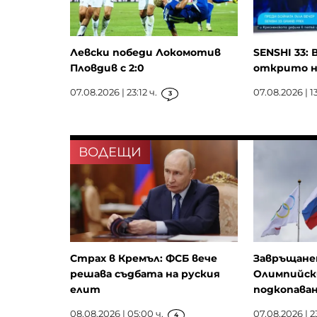
Левски победи Локомотив
SENSHI 33: 
Пловдив с 2:0
открито н
07.08.2026 | 23:12 ч.
07.08.2026 | 13
3
ВОДЕЩИ
Страх в Кремъл: ФСБ вече
Завръщанет
решава съдбата на руския
Олимпийск
елит
подкопаван
08.08.2026 | 05:00 ч.
07.08.2026 | 2
4