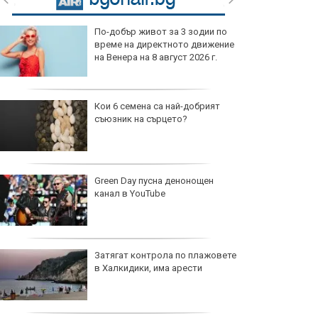
Спортът по телевизията днес, 8
август
Мачовете по телевизията днес, 8
август
Веласкес разкри защо Левски
бие всички наред
Косич: Можехме да вземем
точка от Левски