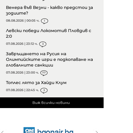
Венера във Везни - какво предстои за
зодиите?
08.08.2026 | 00:05 ч.
1
Левски победи Локомотив Пловдив с
2:0
07.08.2026 | 23:12 ч.
3
Завръщането на Русия на
Олимпийските игри е подкопаване на
глобалните санкции
07.08.2026 | 23:00 ч.
77
Топлес лято за Хайди Клум
07.08.2026 | 22:45 ч.
3
Виж всички новини