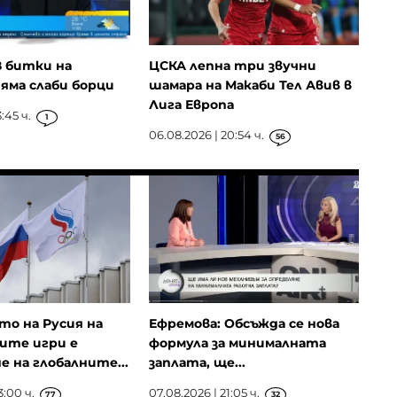
В битки на
ЦСКА лепна три звучни
яма слаби борци
шамара на Макаби Тел Авив в
Лига Европа
:45 ч.
1
06.08.2026 | 20:54 ч.
56
о на Русия на
Ефремова: Обсъжда се нова
ите игри е
формула за минималната
е на глобалните...
заплата, ще...
3:00 ч.
07.08.2026 | 21:05 ч.
77
32