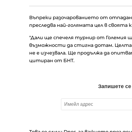
S&P 500 записа нов рекорд
Въпреки разочарованието от отпадан
очакване на отварянето н
Ормузкия проток
преследва най-голямата цел в своята к
"Дали ще спечеля турнир от Големия ш
Кадър на деня за 7 август
възможности да стигна дотам. Целта 
не е изчезвала. Ще продължа да опитв
цитиран от БНТ.
Кредитите у нас нараснаха
повече от 16% за година д
близо 66 млрд. евро в кра
юни
Апелативният съд не позв
Тръмп да строи новата ба
зала в Белия дом
Това се случи Dnes, за важното през де