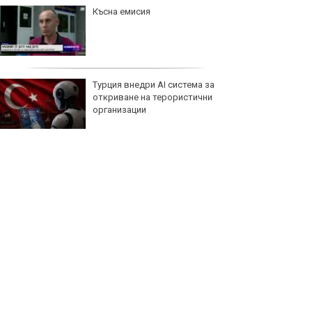
Левски повали Локо с крошета
в началото и края
Левски – Локомотив Пловдив
2:0