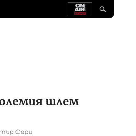
Големия шлем
ртър Фери