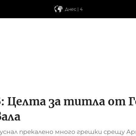
Днес | 4
: Целта за титла от 
вала
опуснал прекалено много грешки срещу А