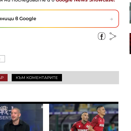
ест за
Късна емисия
а
→
ници в Google
 по-
Турция внедри AI система за
та
откриване на терористични
организации
с
АР
КЪМ КОМЕНТАРИТЕ