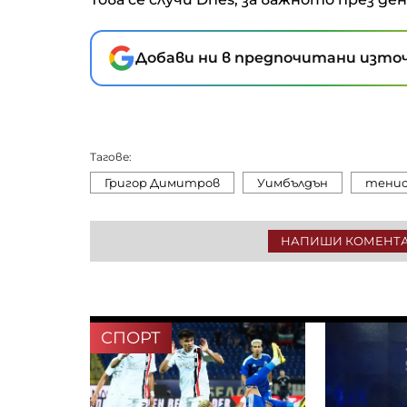
Проучване: Дълговата теж
германските доставчици н
авточасти расте
Добави ни в предпочитани източ
Анализатор: За Тръмп ще е
лесно да прехвърли война
срещу Иран на следващия
Тагове:
президент
Григор Димитров
Уимбълдън
тени
НАПИШИ КОМЕНТ
СПОРТ