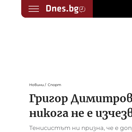
Новини
Спорт
Григор Димитров
никога не е изчез
Тенисистът ни призна, че е д