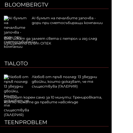
BLOOMBERGTV
AI бумът на печалбите започва -
дори при сметосъбиращи компании
ОАЕ искат да залеят света с петрол и газ след
излизането си от ОПЕК
TIALOTO
Любов от пръв поглед: 13 звездни
двойки, които доказват, че тя
съществува (ГАЛЕРИЯ)
Стегнат корем само за 10 минути: Тренировката,
която можете да правите навсякъде
TEENPROBLEM