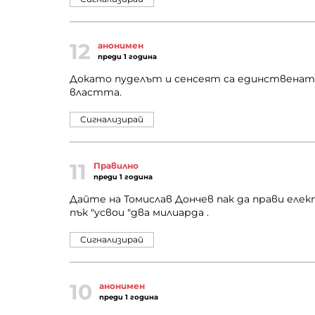
12
анонимен
преди 1 година
Докато пуделът и сенсеят са единствената 
властта.
Сигнализирай
11
Правилно
преди 1 година
Дайте на Томислав Дончев пак да прави елек
пък "усвои "два милиарда .
Сигнализирай
10
анонимен
преди 1 година