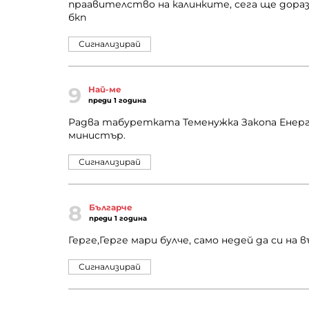
праавителство на калинките, сега ще дор
бкп
Сигнализирай
9
Най-ме
преди 1 година
Радва табуретката Теменужка Закопа Енерг
министър.
Сигнализирай
8
Българче
преди 1 година
Герге,Герге мари булче, само недей да си на вън
Сигнализирай