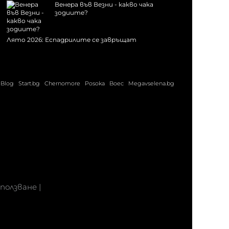
Венера във Везни - какво чака
зодиите?
Лято 2026: Еспадрилите се завръщат
Blog
Start.bg
Chernomore
Posoka
Boec
Megavselena.bg
 ползване
|