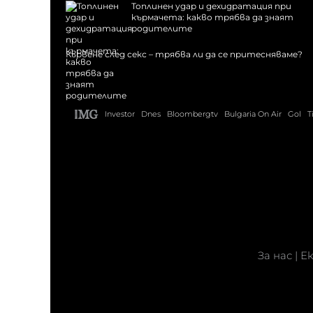
Топлинен удар и дехидратация при
кърмачета: какво трябва да знаят
родителите
Кървене след секс – трябва ли да се притесняваме?
Investor
Dnes
Bloombergtv
Bulgaria On Air
Gol
T
За нас
|
Е