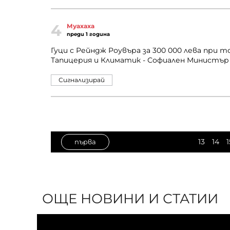
4
Муахаха
преди 1 година
Гуци с Рейндж Роувъра за 300 000 лева при то
Тапицерия и Климатик - Софиален Министър -
Сигнализирай
13
14
1
първа
ОЩЕ НОВИНИ И СТАТИИ