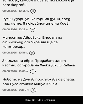
автобус, камион и два автомобила взе
пет жертви
08.08.2026 | 10:45 ч.
2
Руски удари убиха трима души, сред
тях дете, в покрайнините на Киев
08.08.2026 | 10:27 ч.
19
Министър Абровски: Вносът на
слънчоглед от Украйна ще се
контролира
08.08.2026 | 10:18 ч.
11
За милиони евро: Продават шест
частни острова на Халкидики и Кавала
08.08.2026 | 10:09 ч.
2
Нивото на Дунав продължава да спада,
при Русе стигна минус 109 см
08.08.2026 | 09:50 ч.
0
Виж всички новини