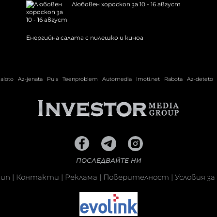
Любовен хороскоп за 10 - 16 август
Енергийна салата с пилешко и киноа
ialoto
Az-jenata
Puls
Teenproblem
Automedia
Imoti.net
Rabota
Az-deteto
ПОСЛЕДВАЙТЕ НИ
кип
|
Контакти
|
Реклама
|
Поверителност
|
Условия за