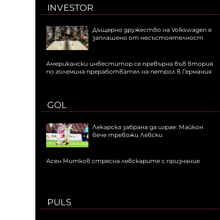
INVESTOR
Дъщерно дружество на Volkswagen е
заплашено от несъстоятелност
Американски инвеститор се превърна във втория
по големина преработвател на петрол в Германия
GOL
Лекарска забрана да играе: Майкон
вече тревожи Левски
Асен Митков стресна левскарите с признание
PULS