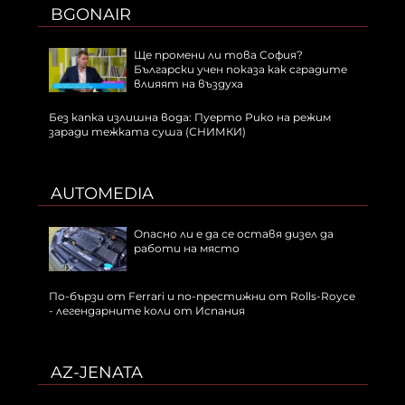
BGONAIR
Ще промени ли това София?
Български учен показа как сградите
влияят на въздуха
Без капка излишна вода: Пуерто Рико на режим
заради тежката суша (СНИМКИ)
AUTOMEDIA
Опасно ли е да се оставя дизел да
работи на място
По-бързи от Ferrari и по-престижни от Rolls-Royce
- легендарните коли от Испания
AZ-JENATA