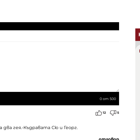
0
от 500
12
5
ва гея.-Къдравата Сю и Георг.
отговор