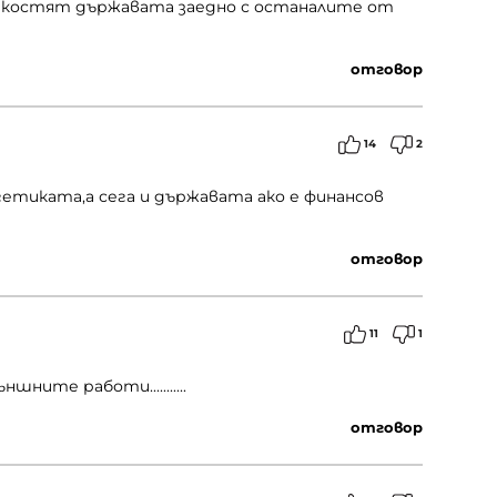
азкостят държавата заедно с останалите от
отговор
14
2
етиката,а сега и държавата ако е финансов
отговор
11
1
шните работи...........
отговор