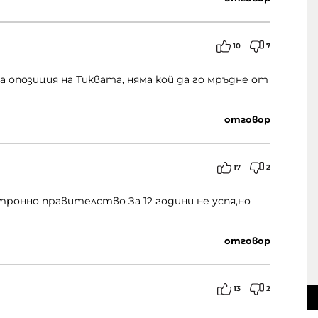
10
7
опозиция на Тиквата, няма кой да го мръдне от
отговор
17
2
тронно правителство За 12 години не успя,но
отговор
13
2