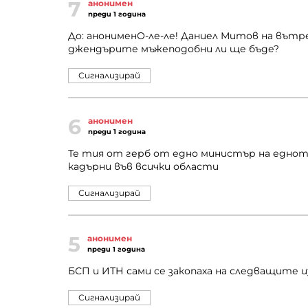
7
анонимен
преди 1 година
До: анонименО-ле-ле! Даниел Митов на вът
джендърите мъжеподобни ли ще бъде?
Сигнализирай
6
анонимен
преди 1 година
Те тия от герб от едно министър на еднот
кадърни във всички области
Сигнализирай
5
анонимен
преди 1 година
БСП и ИТН сами се закопаха на следващите 
Сигнализирай