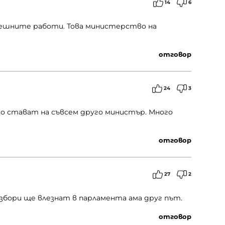
14
6
решните работи. Това министерство на
отговор
24
3
о стават на съвсем друго министър. Много
отговор
27
2
избори ще влезнат в парламента ама друг път.
отговор