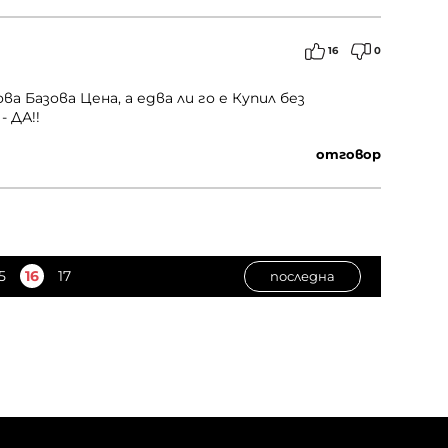
16
0
ва Базова Цена, а едва ли го е Купил без
 ДА!!
отговор
5
16
17
последна