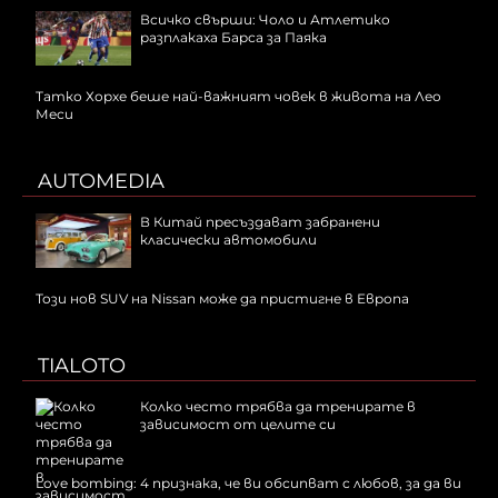
Всичко свърши: Чоло и Атлетико
разплакаха Барса за Паяка
Татко Хорхе беше най-важният човек в живота на Лео
Меси
AUTOMEDIA
В Китай пресъздават забранени
класически автомобили
Този нов SUV на Nissan може да пристигне в Европа
TIALOTO
Колко често трябва да тренирате в
зависимост от целите си
Love bombing: 4 признака, че ви обсипват с любов, за да ви