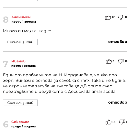
8
анонимен
17
0
преди 1 година
Много си мазна, надке.
отговор
Сигнализирай
7
Иванов
3
11
преди 1 година
Един от проблемите на Н. Йорданова е, че яко про
герп. Винаги е готова за сглобка с тях. Така и не вдяна,
че огромната загуба на гласове за ДБ дойде след
прегръдките и целувките с Десислава атанасова
отговор
Сигнализирай
6
Сексолог
14
1
преди 1 година