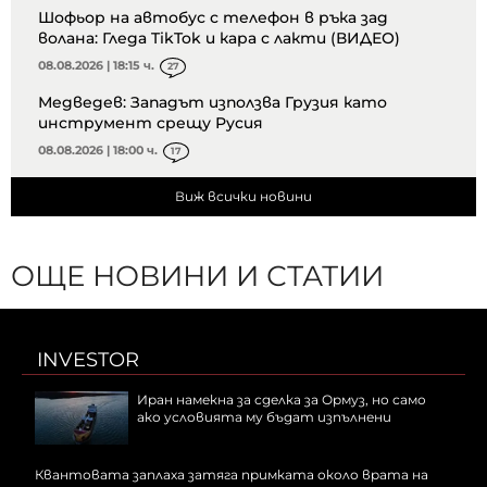
Шофьор на автобус с телефон в ръка зад
волана: Гледа TikTok и кара с лакти (ВИДЕО)
08.08.2026 | 18:15 ч.
27
Медведев: Западът използва Грузия като
инструмент срещу Русия
08.08.2026 | 18:00 ч.
17
Виж всички новини
ОЩЕ НОВИНИ И СТАТИИ
INVESTOR
Иран намекна за сделка за Ормуз, но само
ако условията му бъдат изпълнени
Квантовата заплаха затяга примката около врата на