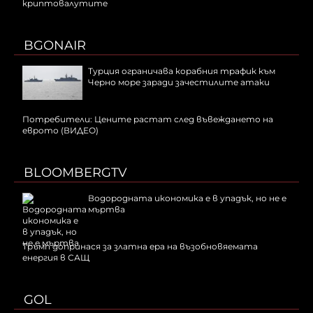
криптовалутите
BGONAIR
Турция ограничава корабния трафик към
Черно море заради зачестилите атаки
Потребители: Цените растат след въвеждането на
еврото (ВИДЕО)
BLOOMBERGTV
Водородната икономика е в упадък, но не е
мъртва
Тръмп допринася за златна ера на възобновяемата
енергия в САЩ
GOL