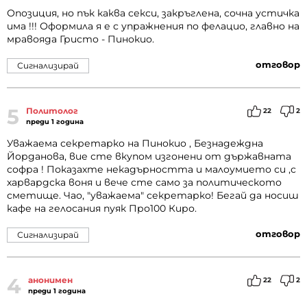
Опозиция, но пък каква секси, закръглена, сочна устичка
има !!! Оформила я е с упражнения по фелацио, главно на
мравояда Гристо - Пинокио.
отговор
Сигнализирай
5
Политолог
22
2
преди 1 година
Уважаема секретарко на Пинокио , Безнадеждна
Йорданова, вие сте вкупом изгонени от държавната
софра ! Показахте некадърността и малоумието си ,с
харвардска воня и вече сте само за политическото
сметище. Чао, "уважаема" секретарко! Бегай да носиш
кафе на гелосания пуяк Про100 Киро.
отговор
Сигнализирай
4
анонимен
22
2
преди 1 година