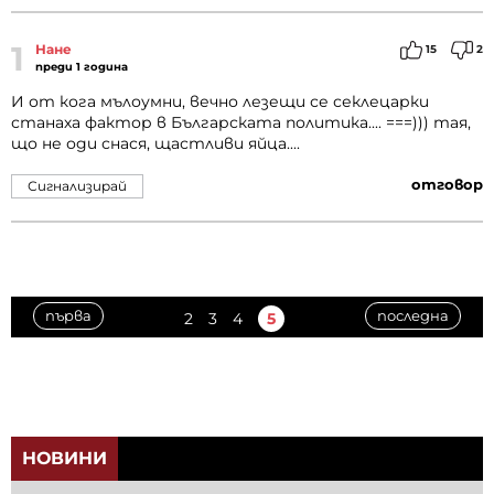
1
Нане
15
2
преди 1 година
И от кога мълоумни, вечно лезещи се секлецарки
станаха фактор в Българската политика.... ===))) тая,
що не оди снася, щастливи яйца....
отговор
Сигнализирай
първа
последна
2
3
4
5
НОВИНИ