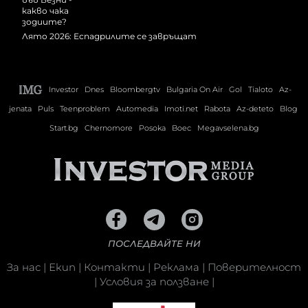
Лято 2026: Еспадрилите се завръщат
Investor
Dnes
Bloombergtv
Bulgaria On Air
Gol
Tialoto
Az-
jenata
Puls
Teenproblem
Automedia
Imoti.net
Rabota
Az-deteto
Blog
Start.bg
Chernomore
Posoka
Boec
Megavselena.bg
ПОСЛЕДВАЙТЕ НИ
За нас
|
Екип
|
Контакти
|
Реклама
|
Поверителност
|
Условия за ползване
|