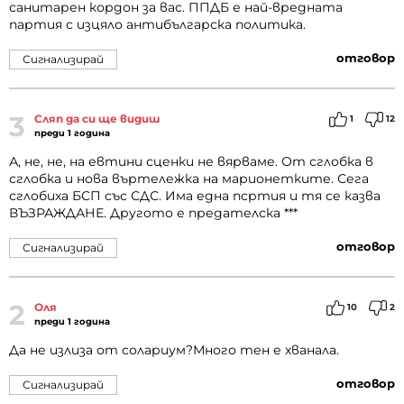
санитарен кордон за вас. ППДБ е най-вредната
партия с изцяло антибългарска политика.
отговор
Сигнализирай
3
Сляп да си ще видиш
1
12
преди 1 година
А, не, не, на евтини сценки не вярваме. От сглобка в
сглобка и нова въртележка на марионетките. Сега
сглобиха БСП със СДС. Има една псртия и тя се казва
ВЪЗРАЖДАНЕ. Другото е предателска ***
отговор
Сигнализирай
2
Оля
10
2
преди 1 година
Да не излиза от солариум?Много тен е хванала.
отговор
Сигнализирай