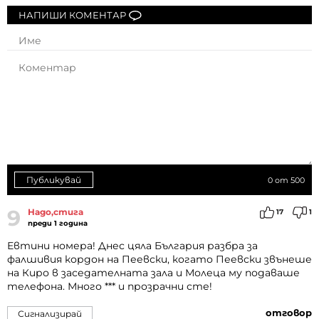
НАПИШИ КОМЕНТАР
Публикувай
0
от 500
9
Надо,стига
17
1
преди 1 година
Евтини номера! Днес цяла България разбра за
фалшивия кордон на Пеевски, когато Пеевски звънеше
на Киро в заседателната зала и Молеца му подаваше
телефона. Много *** и прозрачни сте!
отговор
Сигнализирай