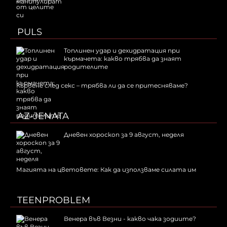
манипулират
PULS
Топлинен удар и дехидратация при
кърмачета: какво трябва да знаят
родителите
Кървене след секс – трябва ли да се притесняваме?
AZ-JENATA
Дневен хороскоп за 9 август, неделя
Магията на цветовете: Как да използваме силата им
TEENPROBLEM
Венера във Везни - какво чака зодиите?