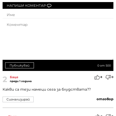
НАПИШИ КОМЕНТАР
Публикувай
0
от 500
2
Баце
8
0
преди 1 година
Какви са тези намеци сега за блудствата??
отговор
Сигнализирай