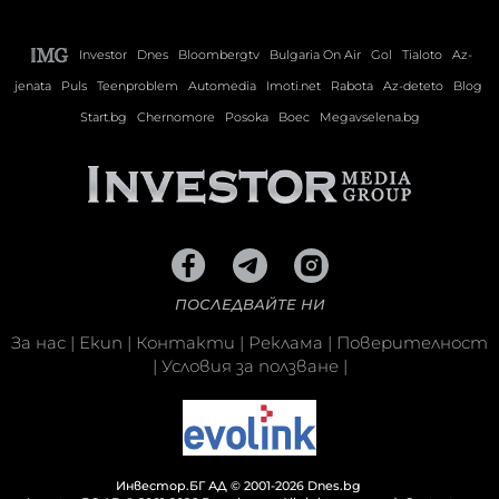
Investor
Dnes
Bloombergtv
Bulgaria On Air
Gol
Tialoto
Az-
jenata
Puls
Teenproblem
Automedia
Imoti.net
Rabota
Az-deteto
Blog
Start.bg
Chernomore
Posoka
Boec
Megavselena.bg
ПОСЛЕДВАЙТЕ НИ
За нас
|
Екип
|
Контакти
|
Реклама
|
Поверителност
|
Условия за ползване
|
Инвестор.БГ АД © 2001-2026 Dnes.bg