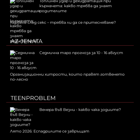
Топлинен удар и дехидратация при
кърмачета: какво трябва да знаят
родителите
Кървене след секс – трябва ли да се притесняваме?
AZ-JENATA
Седмична таро прогноза за 10 - 16 август
Организационни хитрости, които правят готвенето
по-лесно
TEENPROBLEM
Венера във Везни - какво чака зодиите?
Лято 2026: Еспадрилите се завръщат