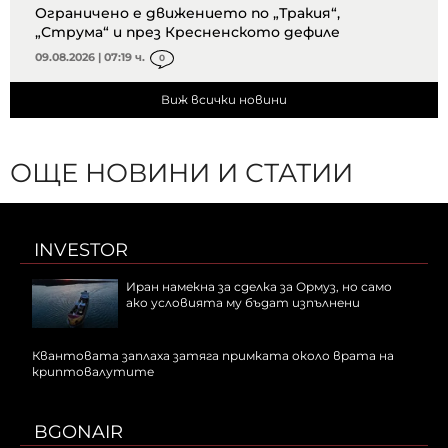
Ограничено е движението по „Тракия“,
„Струма“ и през Кресненското дефиле
09.08.2026 | 07:19 ч.
0
Виж всички новини
ОЩЕ НОВИНИ И СТАТИИ
INVESTOR
Иран намекна за сделка за Ормуз, но само
ако условията му бъдат изпълнени
Квантовата заплаха затяга примката около врата на
криптовалутите
BGONAIR