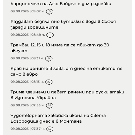
Карциномът на Джо Байдън е дал разсейки
09.08.2026 | 09:07 ч.
0
Раздават безплатно бутилки с вода в София
заради горещините
09.08.2026 | 08:49 ч.
1
Трамваи 12, 15 и 18 няма да се движат до 30
август
09.08.2026 | 08:31 ч.
0
Край на цените в лева, от днес на етикетите
само в евро
09.08.2026 | 08:13 ч.
22
Трима загинали и девет ранени при руски атаки
в Източна Украйна
09.08.2026 | 07:55 ч.
14
Чудотворната хавайска икона на Света
Богородица днес е в Монтана
09.08.2026 | 07:37 ч.
47