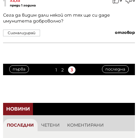
1
Ха,ха
9
0
преди 1 година
Сега да видим дали някой от тях ще си даде
имунитета доброволно?
отговор
Сигнализирай
първа
последна
1
2
3
НОВИНИ
ПОСЛЕДНИ
ЧЕТЕНИ
КОМЕНТИРАНИ