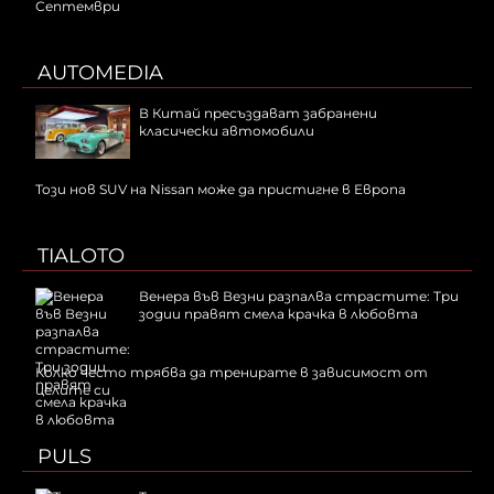
Септември
AUTOMEDIA
В Китай пресъздават забранени
класически автомобили
Този нов SUV на Nissan може да пристигне в Европа
TIALOTO
Венера във Везни разпалва страстите: Три
зодии правят смела крачка в любовта
Колко често трябва да тренирате в зависимост от
целите си
PULS