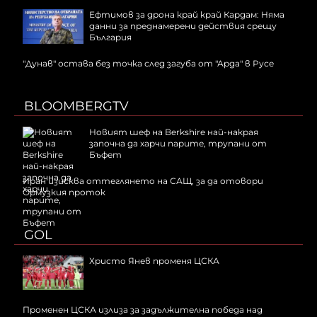
Ефтимов за дрона край край Кардам: Няма
данни за преднамерени действия срещу
България
"Дунав" остава без точка след загуба от "Арда" в Русе
BLOOMBERGTV
Новият шеф на Berkshire най-накрая
започна да харчи парите, трупани от
Бъфет
Иран изисква оттеглянето на САЩ, за да отовори
Ормузкия проток
GOL
Христо Янев променя ЦСКА
Променен ЦСКА излиза за задължителна победа над