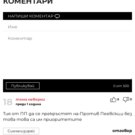
КОМЕНТАРИ
НАПИШИ КОМЕНТАР
Публикувай
0
от 500
18
тома неверни
6
0
преди 1 година
Тия от ПП да се прекръстят на-Против Пеевски,и без
това това са им приоритетите
отговор
Сигнализирай