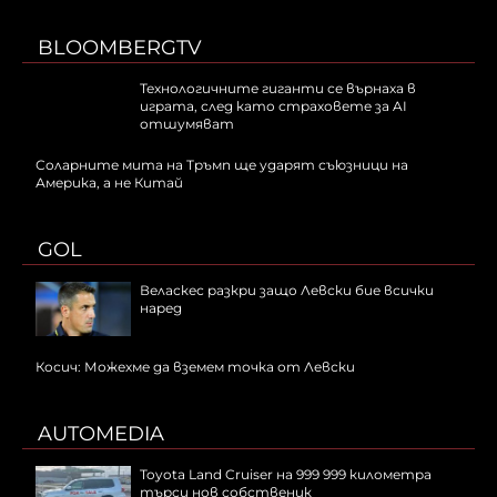
BLOOMBERGTV
Технологичните гиганти се върнаха в
играта, след като страховете за AI
отшумяват
Соларните мита на Тръмп ще ударят съюзници на
Америка, а не Китай
GOL
Веласкес разкри защо Левски бие всички
наред
Косич: Можехме да вземем точка от Левски
AUTOMEDIA
Toyota Land Cruiser на 999 999 километра
търси нов собственик