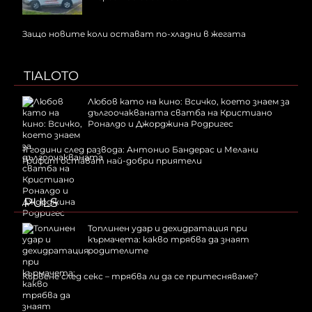
Защо новите коли остават по-хладни в жегата
TIALOTO
Любов като на кино: Всичко, което знаем за
дългоочакваната сватба на Кристиано
Роналдо и Джорджина Родригес
11 години след развода: Антонио Бандерас и Мелани
Грифит остават най-добри приятели
PULS
Топлинен удар и дехидратация при
кърмачета: какво трябва да знаят
родителите
Кървене след секс – трябва ли да се притесняваме?