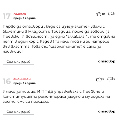
17
Лъжат
10
1
преди 1 година
Първо да отговори , къде са изчезналите чували с
бюлетини в Младост и Триадица, после да говори за
Пеевски! И всъщност , за едно "аллабала " , те отдавна
пеят в един хор с Радев ! Та нали той ни ги натресе
във властта! Това със "шарлатаните", е само за
наивници!
отговор
Сигнализирай
16
анонимен
6
0
преди 1 година
Имало затишие. И ППДБ управляваха с ПееФ, че и
конституцията ремонтираха заедно и му ходиха на
гости, смс си пращаха.
отговор
Сигнализирай