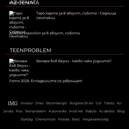
AZ-JENATA
Таро карта за 8 август, събота - Седмица
пентакли
Дневен хороскоп за 8 август, събота
TEENPROBLEM
Венера във Везни - какво чака зодиите?
Лято 2026: Еспадрилите се завръщат
Investor
Dnes
Bloombergtv
Bulgaria On Air
Gol
Tialoto
Az-
jenata
Puls
Teenproblem
Automedia
Imoti.net
Rabota
Az-deteto
Blog
Start.bg
Chernomore
Posoka
Boec
Megavselena.bg