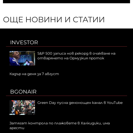
ОЩЕ НОВИНИ И СТАТИИ
INVESTOR
S&P 500 записа нов рекорд в очакване на
отварянето на Ормузкия проток
Кадър на деня за 7 август
BGONAIR
Green Day пусна денонощен канал в YouTube
Затягат контрола по плажовете в Халкидики, има
арести