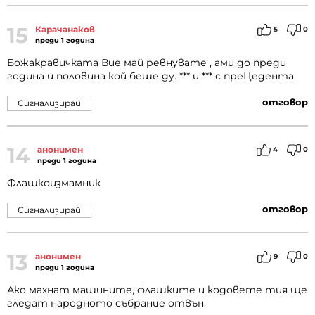
15
Карачанаков
5
0
преди 1 година
Божакравичката Вие май ревнувате , ами до преди
година и половина кой беше ду. *** и *** с преЦедента.
отговор
Сигнализирай
14
анонимен
4
0
преди 1 година
Флашкоизмамник
отговор
Сигнализирай
13
анонимен
9
0
преди 1 година
Ако махнат машините, флашките и кодовете тия ще
гледат народното събрание отвън.