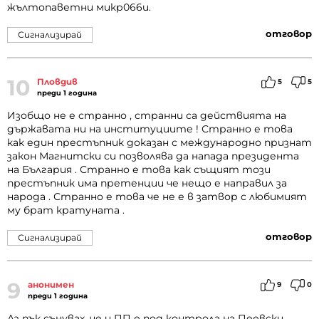
жълтопаветни микр066и.
отговор
Сигнализирай
10
Пловдив
5
5
преди 1 година
Изобщо не е странно , странни са действията на
държавата ни на институциите ! Странно е това
как един престъпник доказан с международно признат
закон Магнитски си позволява да напада президента
на България . Странно е това как същият този
престъпник има претенции че нещо е направил за
народа . Странно е това че не е в затвор с любимият
му брат кратуната .
отговор
Сигнализирай
9
анонимен
9
0
преди 1 година
Аз пък сънувах, че и ПП е под контрола на Пеевски.