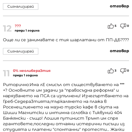
отговор
Сигнализирай
12
???
5
0
преди 1 година
Още ли се занимавате с тия шарлатани от ПП-ДБ????
отговор
Сигнализирай
11
0% неолибера3тия
3
0
преди 1 година
Риторично:Има лЕ смисъл от съществуването на ***
+? Основните им задачи за "правосъдна реформа" и
нарязването на ПСА са изпълнени! Изчегъртването на
Греб-Седера3тията,търкалянето на плажа в
Росенец,пиенето на мазно турско кафе в скута на
Шиши Магнитски и интимна сглобка с Тиквуний 404
Банкянски - също! Лошия путинист Тръмп им спря
грантовете,последни отчаяни истерични писъци из
студията и платени "спонтанни" протести... Жалки