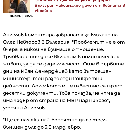
България максимално далеч от войната в
Украйна
11.06.2026 | 19:15 ч.
Ангелов коментира забраната за влизане на
Олег Невзоров в България. "Проблемът не е от
вчера, а никой не взимаше отношение.
Трябваше ние да се включим в политическия
живот, за да се даде гласност. Още в първите
дни на Иван Демерджиев като вътрешен
министър, той разпореди конкретни
дейности. Доколкото ми е известно са иззети
десетки документи. Това показва, че няма да
има чадър от страна на МВР над никого”,
уточни Ангелов.
"Ще се наложи най-вероятно да се тегли
външен дълг до 3,8 млрд. евро.