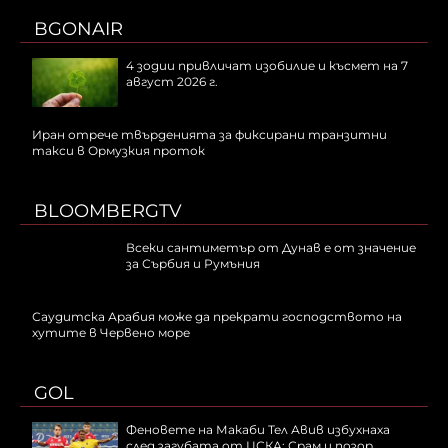
BGONAIR
4 зодии привличат изобилие и късмет на 7
август 2026 г.
Иран отрече твърденията за фиксирани транзитни
такси в Ормузкия проток
BLOOMBERGTV
Всеки сантиметър от Дунав е от значение
за Сърбия и Румъния
Саудитска Арабия може да прекрати господството на
хутите в Червено море
GOL
Феновете на Макаби Тел Авив избухнаха
след загубата от ЦСКА: Срам и позор,