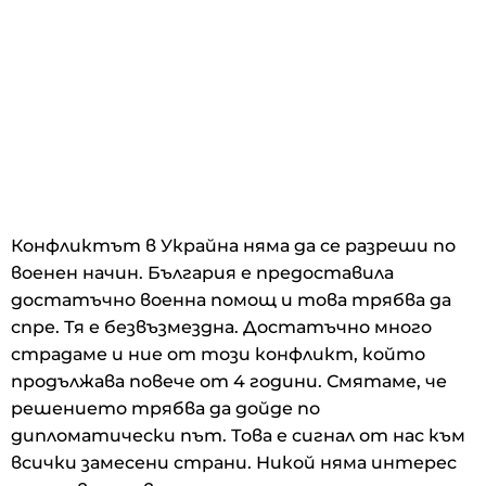
Конфликтът в Украйна няма да се разреши по
военен начин. България е предоставила
достатъчно военна помощ и това трябва да
спре. Тя е безвъзмездна. Достатъчно много
страдаме и ние от този конфликт, който
продължава повече от 4 години. Смятаме, че
решението трябва да дойде по
дипломатически път. Това е сигнал от нас към
всички замесени страни. Никой няма интерес