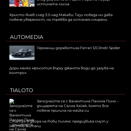
истината лъсна
Христо Янев след 3:0 над Макаби: Тази победа ни дава
повече увереност, но трябва да останем смирени
AUTOMEDIA
Германци доработиха Ferrari 12Cilindri Spider
Дори малко мръсотия върху джанта води до загуба на
контрол
TIALOTO
Запознайте се с Валентина Палома Пино –
дъщерята на Салма Хайек, която все
повече прилича на майка си
Статуя в двора на Роби Уилямс предизвика смут у
местни жители