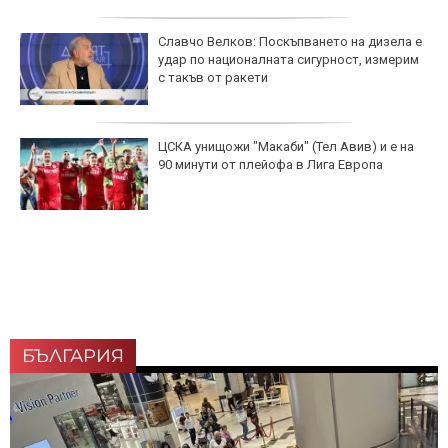
Славчо Велков: Поскъпването на дизела е
удар по националната сигурност, измерим
с такъв от ракети
ЦСКА унищожи "Макаби" (Тел Авив) и е на
90 минути от плейофа в Лига Европа
БЪЛГАРИЯ