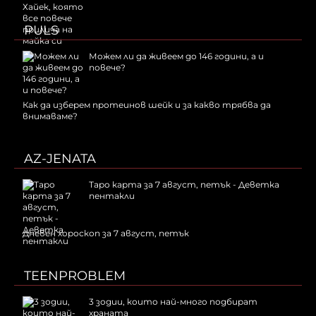
PULS
Можем ли да живеем до 146 години, а и
повече?
Как да изберем протеинов шейк и за какво трябва да
внимаваме?
AZ-JENATA
Таро карта за 7 август, петък - Деветка
пентакли
Дневен хороскоп за 7 август, петък
TEENPROBLEM
3 зодии, които най-много подбират
храната