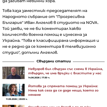
да загиват невинни хора.
Това каза заместник-председателят на
Народното събрание от "Прогресивна
България" Иван Ангелов в студиото на NOVA.
Той заяви, че не би коментирал какво
количество военна помощ е изнесена за
Украйна. "Това е класифицирана информация и
не е редно да се коментира в телевизионно
студио", допълни Ангелов.
Свързани статии
Невзоров бил свързан със схеми в Украйна,
твърдял, че има връзки с властите у нас
14.06.2026 | 17:30 ч.
Йотова за спряната помощ за Украйна:
Няма как сега да се даде нещо, което го
нямаме
11.06.2026 | 20:05 ч.
Основната цел на Радев е да държи