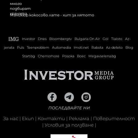
Маникюр кокосово лате - хит за лятото
Investor
Dnes
Bloombergtv
Bulgaria On Air
Gol
Tialoto
Az-
jenata
Puls
Teenproblem
Automedia
Imoti.net
Rabota
Az-deteto
Blog
Start.bg
Chernomore
Posoka
Boec
Megavselena.bg
ПОСЛЕДВАЙТЕ НИ
За нас
|
Екип
|
Контакти
|
Реклама
|
Поверителност
|
Условия за ползване
|