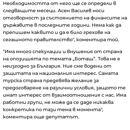
Необходимостта от него ще се определи в
следващите месеци. Асен Василев носи
отговорност за състоянието на финансите на
държавите в последните години. Няма как да
препишем каквито и да е било грехове на
сегашното правителство", коментира той.
"Има много спекулации и внушения от страна
на опозицията по темата „Боташ”. Това не е
неизгодно за България. Ние сме водени от
защитата на националния интерес. Самата
турска страна предявява желание за
предоговаряне на различни условия, защото те
имат интерес от взаимоотношения с нас. Има
работни групи, не може да се даде никаква
конкретика по тази тема в момента",
коментира още депутатът.