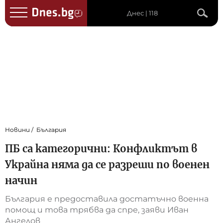
Днес | 118
Новини
България
ПБ са категорични: Конфликтът в
Украйна няма да се разреши по военен
начин
България е предоставила достатъчно военна
помощ и това трябва да спре, заяви Иван
Ангелов