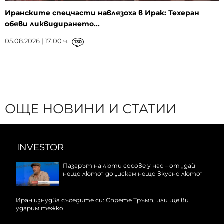
Иранските спецчасти навлязоха в Ирак: Техеран
обяви ликвидирането...
05.08.2026 | 17:00 ч.
130
ОЩЕ НОВИНИ И СТАТИИ
INVESTOR
Пазарът на люти сосове у нас – от „дай
нещо люто“ до „искам нещо вкусно люто“
Иран изнудва съседите си: Спрете Тръмп, или ще ви
ударим тежко