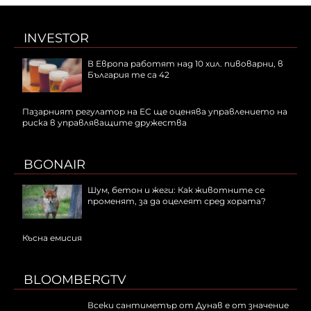
INVESTOR
В Европа работят над 10 хил. пивоварни, в
България те са 42
Пазарният регулатор на ЕС ще оценява управлението на
риска в управляващите дружества
BGONAIR
Шум, бетон и жеги: Как животните се
променят, за да оцелеят сред хората?
Късна емисия
BLOOMBERGTV
Всеки сантиметър от Дунав е от значение