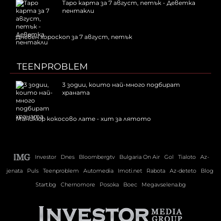
Таро карта за 7 август, петък - Деветка
пентакли
Дневен хороскоп за 7 август, петък
TEENPROBLEM
3 зодии, които най-много подбират
храната
Маникюр кокосово лате - хит за лятото
Investor
Dnes
Bloombergtv
Bulgaria On Air
Gol
Tialoto
Az-
jenata
Puls
Teenproblem
Automedia
Imoti.net
Rabota
Az-deteto
Blog
Start.bg
Chernomore
Posoka
Boec
Megavselena.bg