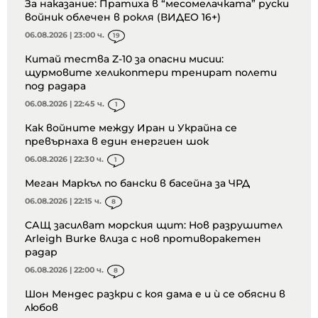
За наказание: Пратиха в “месомелачката” руски
войник облечен в рокля (ВИДЕО 16+)
06.08.2026 | 23:00 ч.
19
Китай тества Z-10 за опасни мисии:
щурмовите хеликоптери тренират полети
под радара
06.08.2026 | 22:45 ч.
1
Как войните между Иран и Украйна се
превърнаха в един енергиен шок
06.08.2026 | 22:30 ч.
1
Меган Маркъл по бански в басейна за ЧРД
06.08.2026 | 22:15 ч.
8
САЩ засилват морския щит: Нов разрушител
Arleigh Burke влиза с нов противоракетен
радар
06.08.2026 | 22:00 ч.
8
Шон Мендес разкри с коя дама е и ѝ се обясни в
любов