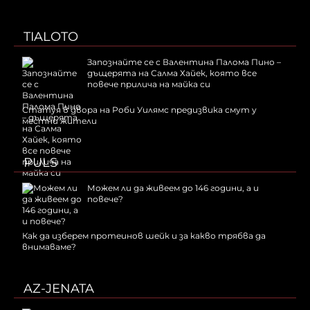
TIALOTO
Запознайте се с Валентина Палома Пино –
дъщерята на Салма Хайек, която все
повече прилича на майка си
Статуя в двора на Роби Уилямс предизвика смут у
местни жители
PULS
Можем ли да живеем до 146 години, а и
повече?
Как да изберем протеинов шейк и за какво трябва да
внимаваме?
AZ-JENATA