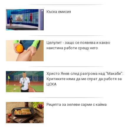
Късна емисия
Целулит - защо се появява и какво
наистина работи срещу него
Христо Янев след разгрома над "Макаби":
Критиките няма да ме спрат да работя за
ЦСКА
Рецепта за зелеви сарми с кайма