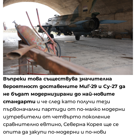
Въпреки това съществува значителна
вероятност доставените МиГ-29 и Су-27 да
не бъдат модернизирани до най-новите
стандарти
и че след като получи тези
първоначални партиди от по-малко модерни
изтребители от четвърто поколение
сравнително евтино, Северна Корея ще се
опита да закупи по-модерни и по-нови