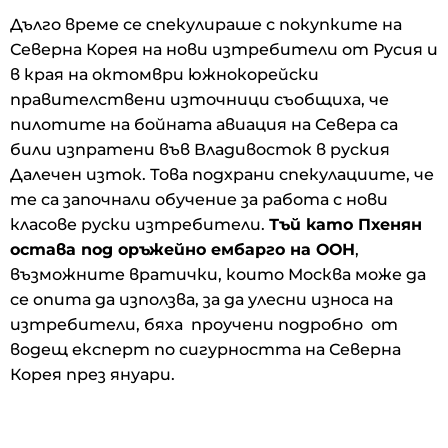
Дълго време се спекулираше с покупките на
Северна Корея на нови изтребители от Русия и
в края на октомври южнокорейски
правителствени източници съобщиха, че
пилотите на бойната авиация на Севера са
били изпратени във Владивосток в руския
Далечен изток. Това подхрани спекулациите, че
те са започнали обучение за работа с нови
класове руски изтребители.
Тъй като Пхенян
остава под оръжейно ембарго на ООН
,
възможните вратички, които Москва може да
се опита да използва, за да улесни износа на
изтребители, бяха проучени подробно от
водещ експерт по сигурността на Северна
Корея през януари.