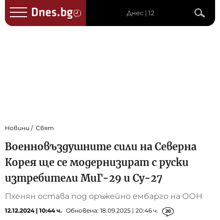
Днес | 12
Новини
Свят
Военновъздушните сили на Северна
Корея ще се модернизират с руски
изтребители МиГ-29 и Су-27
Пхенян остава под оръжейно ембарго на ООН
12.12.2024 | 10:44 ч.
Обновена: 18.09.2025 | 20:46 ч.
20