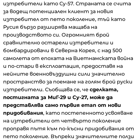
изтребители като Су-57. Страната се счита
за водещ потенциален клиент за новия
изтребител от пето поколение, тъй като
Русия бързо разширява мащаба на
производството си. Огромният брой
сравнително остарели изтребители и
бомбардировачи в Северна Корея, с над 500
самолета от епохата на Виетнамската война
и по-стари в експлоатация, предоставя на
нейните военновъздушни сили значително
пространство за поемане на голям брой руски
изтребители. Съобщава се, че
сделката,
постигната за МиГ-29 и Су-27, може да
представлява само първия етап от нови
придобивания
, като постепенното усвояване
на изтребители от четвърто поколение
проправя пътя към по-късни придобивания от
пето поколение. Въпреки значителните ползи