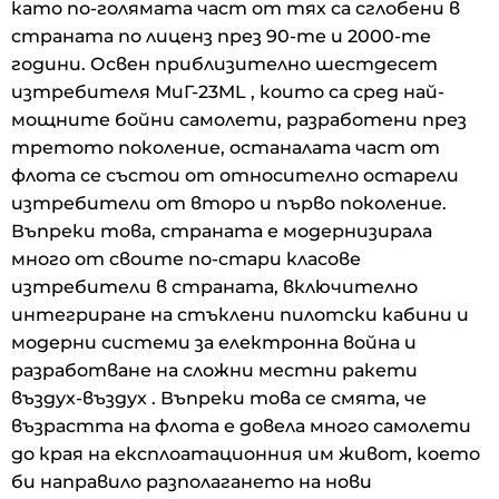
като по-голямата част от тях са сглобени в
страната по лиценз през 90-те и 2000-те
години. Освен приблизително шестдесет
изтребителя МиГ-23ML , които са сред най-
мощните бойни самолети, разработени през
третото поколение, останалата част от
флота се състои от относително остарели
изтребители от второ и първо поколение.
Въпреки това, страната е модернизирала
много от своите по-стари класове
изтребители в страната, включително
интегриране на стъклени пилотски кабини и
модерни системи за електронна война и
разработване на сложни местни ракети
въздух-въздух . Въпреки това се смята, че
възрастта на флота е довела много самолети
до края на експлоатационния им живот, което
би направило разполагането на нови