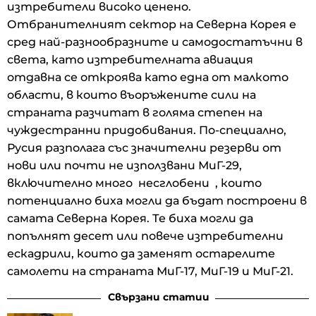
изтребители високо ценено.
Отбранителният сектор на Северна Корея е
сред най-разнообразните и самодостатъчни в
света, като изтребителната авиация
отдавна се откроява като една от малкото
области, в които въоръжените сили на
страната разчитат в голяма степен на
чуждестранни придобивания. По-специално,
Русия разполага със значителни резерви от
нови или почти не използвани МиГ-29,
включително много несглобени , които
потенциално биха могли да бъдат построени в
самата Северна Корея. Те биха могли да
попълнят десет или повече изтребителни
ескадрили, които да заменят остарелите
самолети на страната МиГ-17, МиГ-19 и МиГ-21.
Свързани статии