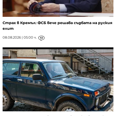
Страх в Кремъл: ФСБ вече решава съдбата на руския
елит
08.08.2026 | 05:00 ч.
62