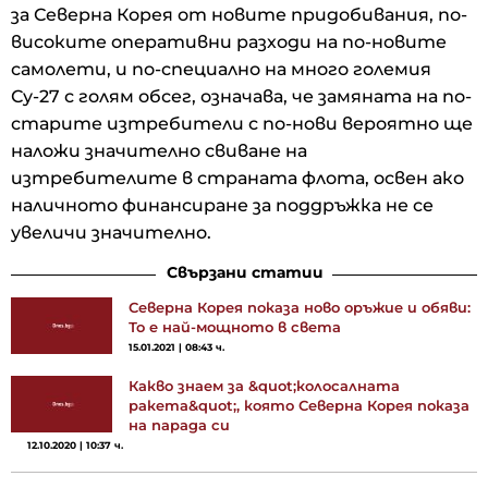
за Северна Корея от новите придобивания, по-
високите оперативни разходи на по-новите
самолети, и по-специално на много големия
Су-27 с голям обсег, означава, че замяната на по-
старите изтребители с по-нови вероятно ще
наложи значително свиване на
изтребителите в страната флота, освен ако
наличното финансиране за поддръжка не се
увеличи значително.
Свързани статии
Северна Корея показа ново оръжие и обяви:
То е най-мощното в света
15.01.2021 | 08:43 ч.
Какво знаем за &quot;колосалната
ракета&quot;, която Северна Корея показа
на парада си
12.10.2020 | 10:37 ч.