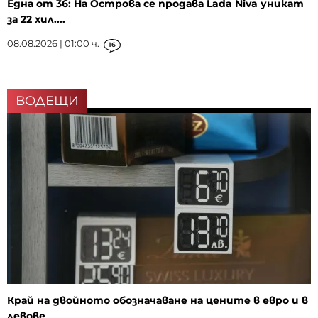
Една от 36: На Острова се продава Lada Niva уникат
за 22 хил....
08.08.2026 | 01:00 ч.
16
ВОДЕЩИ
Край на двойното обозначаване на цените в евро и в
левове