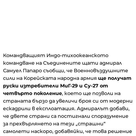
Командващият Индо-тихоокеанското
командване на Съединените щати адмирал
Самуел Папаро съобщи, че Военновъздушните
сили на Корейската народна армия
ще получат
руски изтребители МиГ-29 и Су-27 от
четвърто поколение
, което ще позволи на
страната бързо да увеличи броя си от модерни
ескадрили в експлоатация. Адмиралът добави,
че двете страни са постигнали споразумение
за прехвърлянето на тези „страшни“
самолети наскоро, добавяйки, че това решение