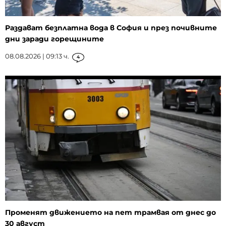
Раздават безплатна вода в София и през почивните
дни заради горещините
08.08.2026 | 09:13 ч.
4
Променят движението на пет трамвая от днес до
30 август