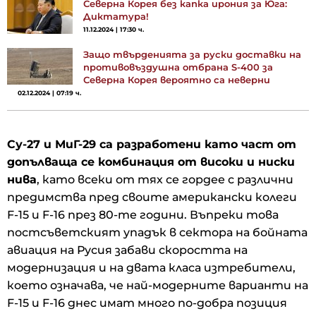
Северна Корея без капка ирония за Юга:
Диктатура!
11.12.2024 | 17:30 ч.
Защо твърденията за руски доставки на
противовъздушна отбрана S-400 за
Северна Корея вероятно са неверни
02.12.2024 | 07:19 ч.
Су-27 и МиГ-29 са разработени като част от
допълваща се комбинация от високи и ниски
нива
, като всеки от тях се гордее с различни
предимства пред своите американски колеги
F-15 и F-16 през 80-те години. Въпреки това
постсъветският упадък в сектора на бойната
авиация на Русия забави скоростта на
модернизация и на двата класа изтребители,
което означава, че най-модерните варианти на
F-15 и F-16 днес имат много по-добра позиция