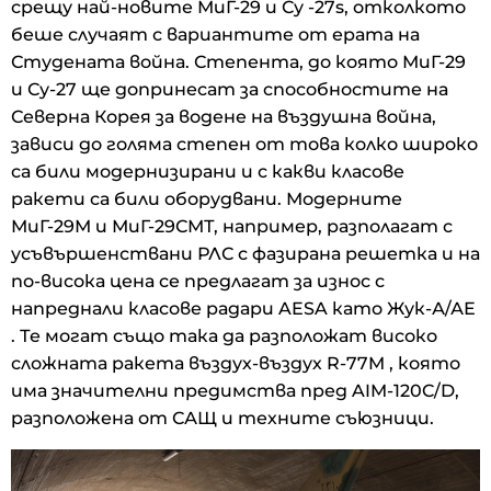
срещу най-новите МиГ-29 и Су -27s, отколкото
беше случаят с вариантите от ерата на
Студената война. Степента, до която МиГ-29
и Су-27 ще допринесат за способностите на
Северна Корея за водене на въздушна война,
зависи до голяма степен от това колко широко
са били модернизирани и с какви класове
ракети са били оборудвани. Модерните
МиГ-29М и МиГ-29СМТ, например, разполагат с
усъвършенствани РЛС с фазирана решетка и на
по-висока цена се предлагат за износ с
напреднали класове радари AESA като Жук-А/АЕ
. Те могат също така да разположат високо
сложната ракета въздух-въздух R-77M , която
има значителни предимства пред AIM-120C/D,
разположена от САЩ и техните съюзници.