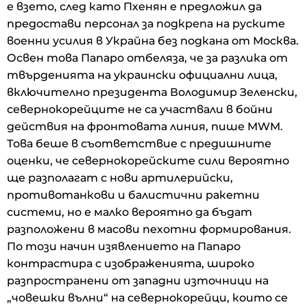
е взето, след като Пхенян е предложил да
предостави персонал за подкрепа на руските
военни усилия в Украйна без подкана от Москва.
Освен това Папаро отбеляза, че за разлика от
твърденията на украински официални лица,
включително президента Володимир Зеленски,
севернокорейците не са участвали в бойни
действия на фронтовата линия, пише MWM.
Това беше в съответствие с предишните
оценки, че севернокорейските сили вероятно
ще разполагат с нови артилерийски,
противотанкови и балистични ракетни
системи, но е малко вероятно да бъдат
разположени в масови пехотни формирования.
По този начин изявлението на Папаро
контрастира с изображенията, широко
разпространени от западни източници на
„човешки вълни“ на севернокорейци, които се