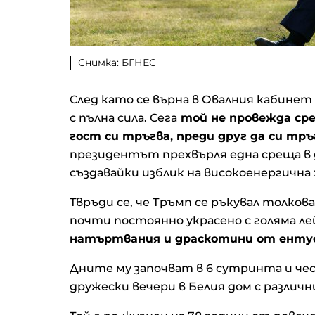
Снимка: БГНЕС
След като се върна в Овалния кабине
с пълна сила. Сега
той не провежда сре
гост си тръгва, преди друг да си тръ
президентът прехвърля една среща в д
създавайки изблик на високоенергична 
Твръди се, че Тръмп се ръкувал толкова
почти постоянно украсено с голяма лей
натъртвания и драскотини от енту
Дните му започват в 6 сутринта и че
дружески вечери в Белия дом с различ