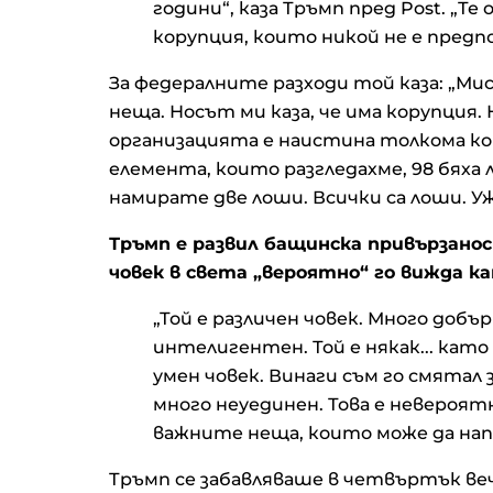
години“, каза Тръмп пред Post. „Т
корупция, които никой не е предпо
За федералните разходи той каза: „Мис
неща. Носът ми каза, че има корупция.
организацията е наистина толкома ко
елемента, които разгледахме, 98 бяха 
намирате две лоши. Всички са лоши. Уж
Тръмп е развил бащинска привързанос
човек в света „вероятно“ го вижда к
„Той е различен човек. Много добъ
интелигентен. Той е някак... като 
умен човек. Винаги съм го смятал
много неуединен. Това е невероятн
важните неща, които може да на
Тръмп се забавляваше в четвъртък в