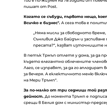
Той е по-жизнен на 78 години от повече
пишат от Post.
Когато се събуди, първото нещо, което
Всичко е бизнес".
А сега това е полити
„Няма мисли за свободното време,
Сънливия Джо Байдън и заспиване 
пресата?“, казват източниците н
В петък Трмъп отлетя у дома, за да пр
където елегантно облечените членове
Лаго, се изправят, за да го аплодират
за вечеря. А еклектичното меню вклю
на Мери Тръмп“.
За по-малко от три седмици той раз
дейност.
До момента Тръмп е
подписа
срещи в Белия дом с министър-предсе