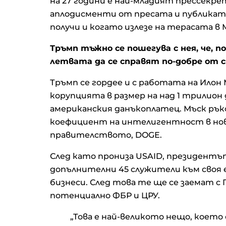
на 27 години е най-младият прессекре
аплодисменти от пресата и публиката
получи и когато излезе на терасата в М
Тръмп тъжно се пошегува с нея, че, по
летвата да се справят по-добре от
Тръмп се гордее и с работата на Ило
корупцията в размер на над 1 трилион
американския данъкоплатец. Мъск ръко
коефициент на интелигентност в нов
правителството, DOGE.
След като прониза USAID, президентът
допълнителни 45 служители към своя 
бизнеси. След това те ще се заемат с
потенциално ФБР и ЦРУ.
„Това е най-великото нещо, което 