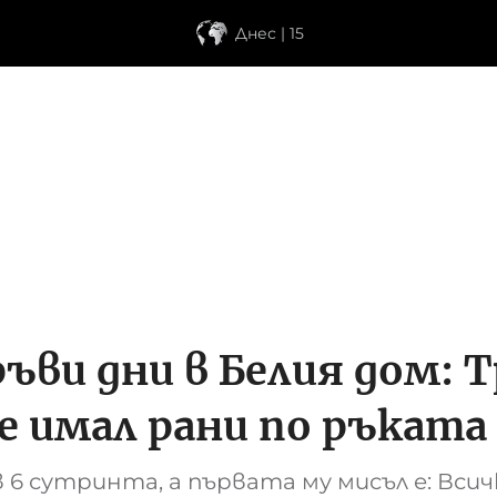
Днес | 15
ви дни в Белия дом: Т
е имал рани по ръката
6 сутринта, а първата му мисъл е: Всич