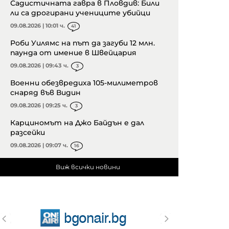
Садистичната гавра в Пловдив: Били
ли са дрогирани учениците убийци
09.08.2026 | 10:01 ч.
41
Роби Уилямс на път да загуби 12 млн.
паунда от имение в Швейцария
09.08.2026 | 09:43 ч.
3
Военни обезвредиха 105-милиметров
снаряд във Видин
09.08.2026 | 09:25 ч.
3
Карциномът на Джо Байдън е дал
разсейки
09.08.2026 | 09:07 ч.
16
Виж всички новини