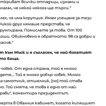
е откриват всички отпадъци, измами и
лагал, че някой някога ще търси.“
лех, че има корупция. Имам усещане за тези
 Никой друг нямаше представа, че
румпирана. Помислете за това.
От 100
лоши. Обикновено е обратното: 98 са добри и
аснж."
т към Мъск и е съгласен, че най-богатият
ато баща.
р човек. От една страна, той е много
дете... Той е много добър човек. Много
 за самотник, отшелник, [но] той става
о. Той смята, че това е едно от най-
прави", коментира президентът.
ечерта в Овалния кабинет, когато кипящият