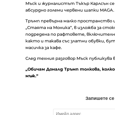
Мъск и журналистът Тъкър Карлсън се п
абсурдно големи червени шапки MAGA.
Тръмп превърна малко пространство 
„Стаята на Моника“, в изложба за сток
подредена по рафтовете, включително
както и такава със златни обувки, бут
масичка за кафе.
След техния разговор Мъск публикува 
„Обичам Доналд Тръмп толкова, колко
мъж.“