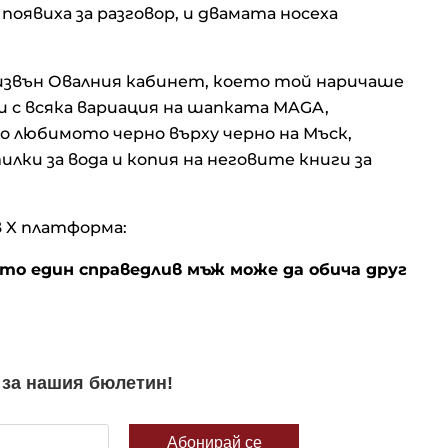
оявиха за разговор, и двамата носеха
извън Овалния кабинет, което той наричаше
и с всяка вариация на шапката MAGA,
 любимото черно върху черно на Мъск,
илки за вода и копия на неговите книги за
в X платформа:
то един справедлив мъж може да обича друг