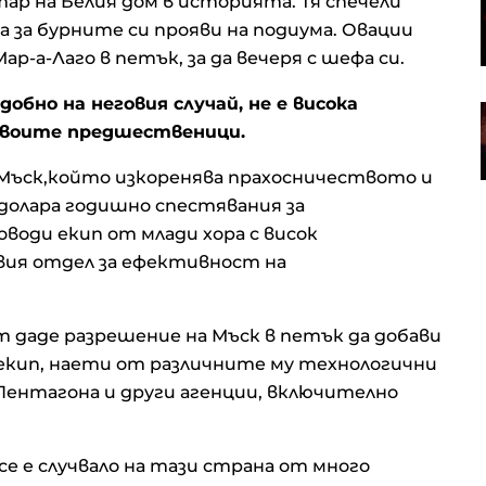
тар на Белия дом в историята. Тя спечели
снаряди от Турция, в сделката
 за бурните си прояви на подиума. Овации
участва и българска компания
ар-а-Лаго в петък, за да вечеря с шефа си.
добно на неговия случай, не е висока
Иран намекна за сделка за
 своите предшественици.
Ормуз, но само ако условията му
бъдат изпълнени
н Мъск,който изкоренява прахосничеството и
 долара годишно спестявания за
води екип от млади хора с висок
ия отдел за ефективност на
 даде разрешение на Мъск в петък да добави
екип, наети от различните му технологични
 Пентагона и други агенции, включително
се е случвало на тази страна от много