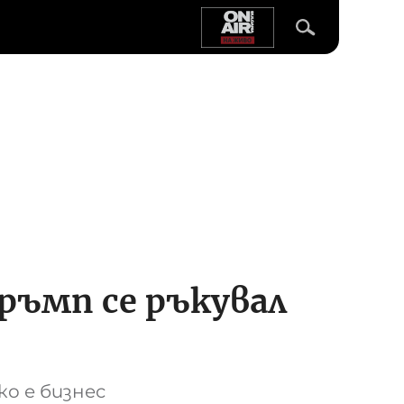
ръмп се ръкувал
ко е бизнес