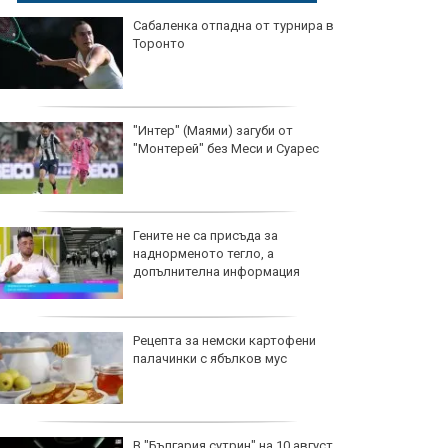
Сабаленка отпадна от турнира в
Торонто
"Интер" (Маями) загуби от
"Монтерей" без Меси и Суарес
Гените не са присъда за
наднорменото тегло, а
допълнителна информация
Рецепта за немски картофени
палачинки с ябълков мус
В "България сутрин" на 10 август