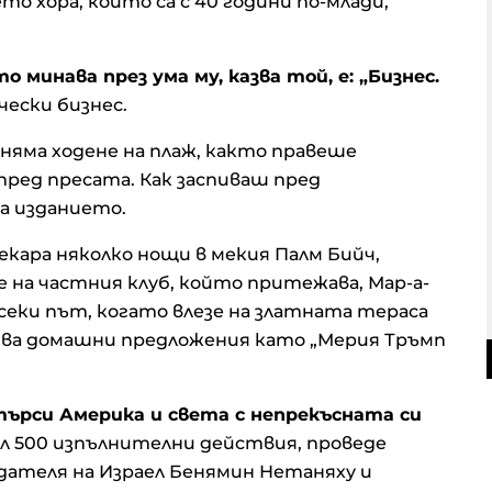
то хора, които са с 40 години по-млади,
 минава през ума му, казва той, е: „Бизнес.
чески бизнес.
 няма ходене на плаж, както правеше
пред пресата. Как заспиваш пред
а изданието.
екара няколко нощи в мекия Палм Бийч,
 на частния клуб, който притежава, Мар-а-
 всеки път, когато влезе на златната тераса
чва домашни предложения като „Мерия Тръмп
търси Америка и света с непрекъсната си
л 500 изпълнителни действия, проведе
дателя на Израел Бенямин Нетаняху и