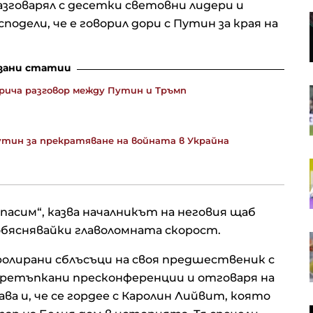
зговарял с десетки световни лидери и
Японски изобретател превръща
одели, че е говорил дори с Путин за края на
почвата в източник на
електричество
зани статии
рича разговор между Путин и Тръмп
Акция на седмицата: „Българска
фондова борса“ АД
 Путин за прекратяване на войната в Украйна
Колко отворена е България към
световната икономика отвъд
ЕС?
пасим“, казва началникът на неговия щаб
обяснявайки главоломната скорост.
Как ще изглежда енергетиката
след края на войната в Украйна?
олирани сблъсъци на своя предшественик с
ретъпкани пресконференции и отговаря на
ва и, че се гордее с Каролин Лийвит, която
Украйна купи ракети ATACMS и