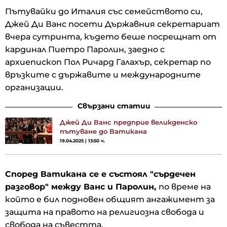
Пътувайки до Италия със семейството си,
Джей Ди Ванс посети Държавния секретариат
вчера сутринта, където беше посрещнат от
кардинал Пиетро Паролин, заедно с
архиепископ Пол Ричард Галахър, секретар по
връзките с държавите и международните
организации.
Свързани статии
Джей Ди Ванс предприе великденско
пътуване до Ватикана
19.04.2025 | 13:50 ч.
Според Ватикана се е състоял "сърдечен
разговор" между Ванс и Паролин,
по време на
който е бил подновен общият ангажимент за
защита на правото на религиозна свобода и
свобода на съвестта.