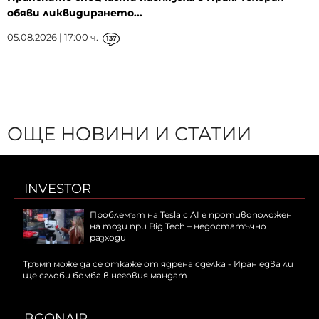
обяви ликвидирането...
05.08.2026 | 17:00 ч.
137
ОЩЕ НОВИНИ И СТАТИИ
INVESTOR
Проблемът на Tesla с AI е противоположен
на този при Big Tech – недостатъчно
разходи
Тръмп може да се откаже от ядрена сделка - Иран едва ли
ще сглоби бомба в неговия мандат
BGONAIR