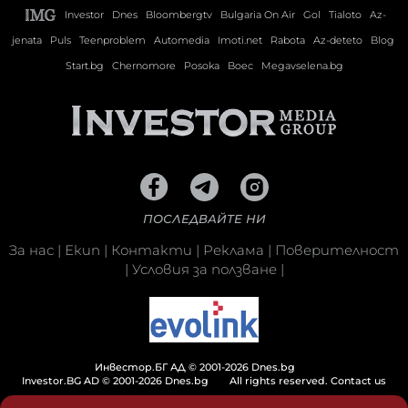
Investor
Dnes
Bloombergtv
Bulgaria On Air
Gol
Tialoto
Az-
jenata
Puls
Teenproblem
Automedia
Imoti.net
Rabota
Az-deteto
Blog
Start.bg
Chernomore
Posoka
Boec
Megavselena.bg
ПОСЛЕДВАЙТЕ НИ
За нас
|
Екип
|
Контакти
|
Реклама
|
Поверителност
|
Условия за ползване
|
Инвестор.БГ АД © 2001-2026 Dnes.bg
Investor.BG AD © 2001-2026 Dnes.bg
All rights reserved.
Contact us