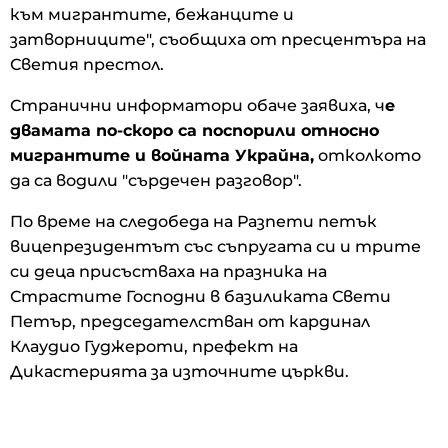
към мигрантите, бежанците и
затворниците", съобщиха от пресцентъра на
Светия престол.
Странични информатори обаче заявиха, ч
е
двамата по-скоро са поспорили относно
мигрантите и войната Украйна,
отколкото
да са водили "сърдечен разговор".
По време на следобеда на Разпети петък
вицепрезидентът със съпругата си и трите
си деца присъстваха на празника на
Страстите Господни в базиликата Свети
Петър, председателстван от кардинал
Клаудио Гуджероти, префект на
Дикастерията за източните църкви.