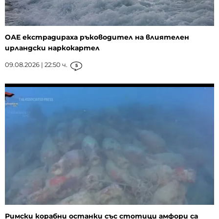
ОАЕ екстрадираха ръководител на влиятелен
ирландски наркокартел
09.08.2026 | 22:50 ч.
5
Римски корабни останки със стотици амфори са