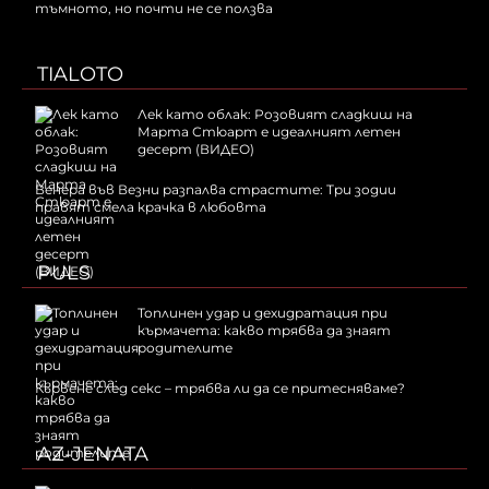
тъмното, но почти не се ползва
TIALOTO
Лек като облак: Розовият сладкиш на
Марта Стюарт е идеалният летен
десерт (ВИДЕО)
Венера във Везни разпалва страстите: Три зодии
правят смела крачка в любовта
PULS
Топлинен удар и дехидратация при
кърмачета: какво трябва да знаят
родителите
Кървене след секс – трябва ли да се притесняваме?
AZ-JENATA