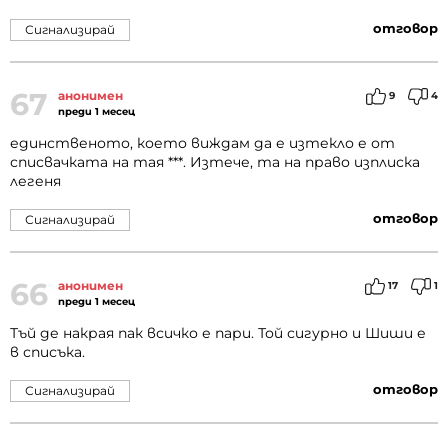
отговор
Сигнализирай
67
анонимен
9
4
преди 1 месец
единственото, което виждам да е изтекло е от
списвачката на тая ***. Изтече, та на право изплиска
легеня
отговор
Сигнализирай
66
анонимен
17
1
преди 1 месец
Тъй де накрая пак всичко е пари. Той сигурно и Шиши е
в списъка.
отговор
Сигнализирай