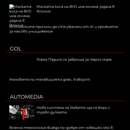
Малката кола на BYD има голяма задача в
Япония
Истинските причини да сте ужасени от AI и оръжията
за масово унищожение
GOL
Хорхе Падиля се завръща за Черно море
Мачовете по телевизията днес, 9 август
AUTOMEDIA
Нова система на Stellantis ще се бори с
турбо дупката
Военна технология вижда по-добре от човешко око в