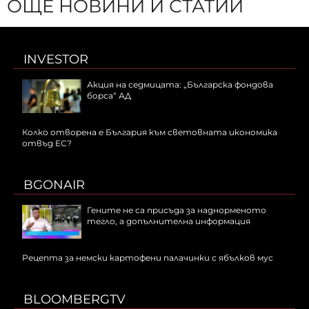
ОЩЕ НОВИНИ И СТАТИИ
INVESTOR
Акция на седмицата: „Българска фондова
борса“ АД
Колко отворена е България към световната икономика
отвъд ЕС?
BGONAIR
Гените не са присъда за наднорменото
тегло, а допълнителна информация
Рецепта за немски картофени палачинки с ябълков мус
BLOOMBERGTV