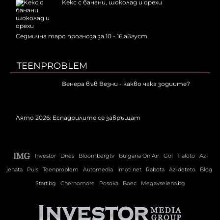
Kекс с банани, шоколад и орехи
Седмична таро прогноза за 10 - 16 август
TEENPROBLEM
Венера във Везни - какво чака зодиите?
Лято 2026: Еспадрилите се завръщат
Investor
Dnes
Bloombergtv
Bulgaria On Air
Gol
Tialoto
Az-
jenata
Puls
Teenproblem
Automedia
Imoti.net
Rabota
Az-deteto
Blog
Start.bg
Chernomore
Posoka
Boec
Megavselena.bg