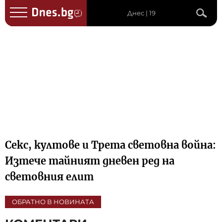
Днес | 19
Секс, култове и Трета световна война:
Изтече тайният дневен ред на
световния елит
ОБРАТНО В НОВИНАТА