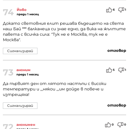
74
Йово
6
1
преди 1 месец
Докато световния елит решава бъдещето на света
наш Бай *** балканеца си знае едно, да вика на жълтите
павета с всичка сила: "Тук не е Москва, тук не е
Москва".
отговор
Сигнализирай
73
аноним
5
1
преди 1 месец
Да първият ден от лятото настъпи с високи
температури и ,,,някои ,,,им дойде в повече и
изтрещяха!
отговор
Сигнализирай
72
анонимен
0
0