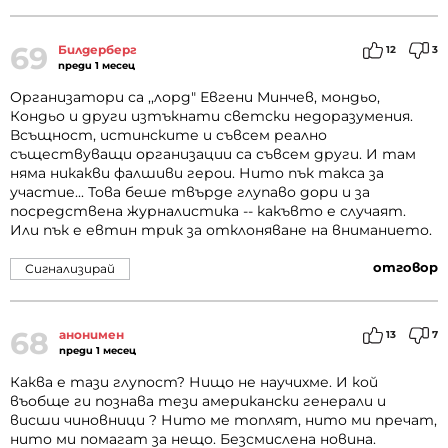
69
Билдерберг
12
3
преди 1 месец
Организатори са ,,лорд" Евгени Минчев, мондьо,
Кондьо и други изтъкнати светски недоразумения.
Всъщност, истинските и съвсем реално
съществуващи организации са съвсем други. И там
няма никакви фалшиви герои. Нито пък такса за
участие... Това беше твърде глупаво дори и за
посредствена журналистика -- какъвто е случаят.
Или пък е евтин трик за отклоняване на вниманието.
отговор
Сигнализирай
68
анонимен
13
7
преди 1 месец
Каква е тази глупост? Нищо не научихме. И кой
въобще ги познава тези американски генерали и
висши чиновници ? Нито ме топлят, нито ми пречат,
нито ми помагат за нещо. Безсмислена новина.