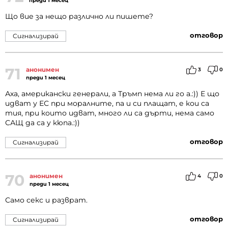
преди 1 месец
Що вие за нещо различно ли пишете?
отговор
Сигнализирай
71
анонимен
3
0
преди 1 месец
Аха, американски генерали, а Тръмп нема ли го а.:)) Е що
идват у ЕС при моралните, па и си плащат, е кои са
тия, при които идват, много ли са дърти, нема само
САЩ да са у кюпа.:))
отговор
Сигнализирай
70
анонимен
4
0
преди 1 месец
Само секс и разврат.
отговор
Сигнализирай